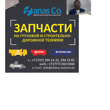
سۋبسيديالار زاڭدى تولەنزاڭدىە؟
سوتتولەنگەناپتار ايىبە؟ۋ
تسوتتاعىا..