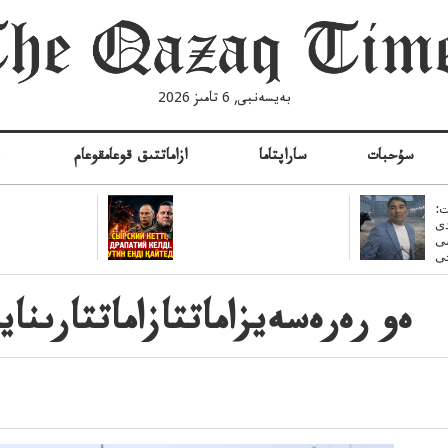
بەيسەنبى, 6 تامىز 2026
سۇحبات
ساراپتاما
ازاماتتىق قوعامقوعام
ە
:
ى
سى
ەو رەرەسەيزاماتتازاماتتارىن