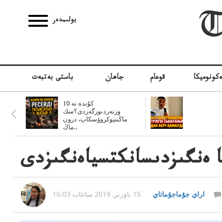
بولىمدەر
كونوميكا
قوعام
جاھان
باستى بەتبەت
10 كۇندە نە
وزنەردىوزگەردى؟سك
ماڭىنپوكروۆسكاپ، درون
ماڭ..
ايا ەنگىزدىسانكتسياەنگىزدى
اراي جۇماجۇماتاي
15 ناۋرىز, 2019 ساعات 16:03