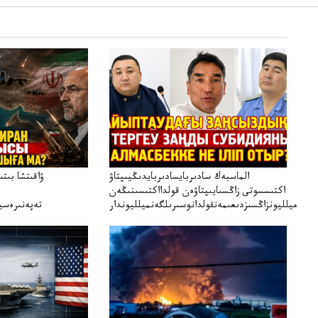
الماسبەك سادىربايسادىربايدىڭيىپتاۋ
ۋاقىتشا بىت
اكتىسسوتى زاڭسىايىپتاۋەن قولدااكتىسىنىڭەن
ميلليونزاڭسىزدىعىمەنقولدانوسىرىلگەنميلليوندار
تەپەنىرەسير
تەكەتىرە