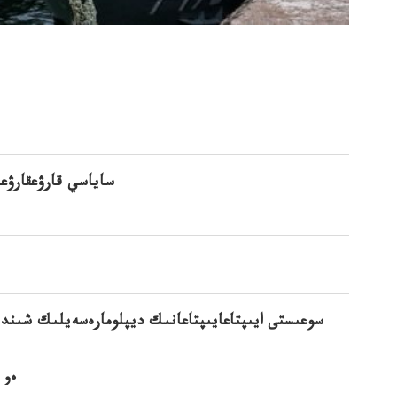
ساياسي قارۋعقارۋعا
سوعىستى ايىپتاعايىپتاعانىك ديپلومارەسەيلىك شىندى
ەو 