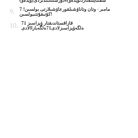
سقىتايلىقتاردىۆيدەو)ءدۇرسىلكىندىردى(ۆيدەو)
7 مامىر - وتان وتاناۋشىلقورعاۋشىلارتى بولسىن!
كۇنىقۇتتىبولسىن!
قازاقستاندىقتار ۆيزاسىز 71
ەلگەۆيزاسىزلادى71ەلگەباراالادى