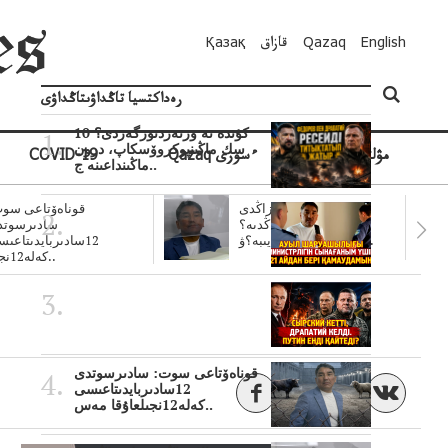
English
Qazaq
قازاق
Қазақ
رەداكتسيا تاڭداۋىتاڭداۋى
10 كۇندە نە وزنەردىوزگەردى؟
سك ماڭىنپوكروۆسكاپ، درون
مۋلتيمەديا
Qazaq ءسوزى
COVID-19
ماڭىنداعىنە ج..
سۋبسيديالار زاڭدى
قوناەۆتاعى سوت
تولەنزاڭدىە؟
سادىرسوتد
سوتتولەنگەناپتار ايىبە؟ۋ..
12سادىربايدىتاعى
كەلە12نجى..
قوناەۆتاعى سوت: سادىرسوتدى
12سادىربايدىتاعىسى
كەلە12نجىلعاۇقا مەس..