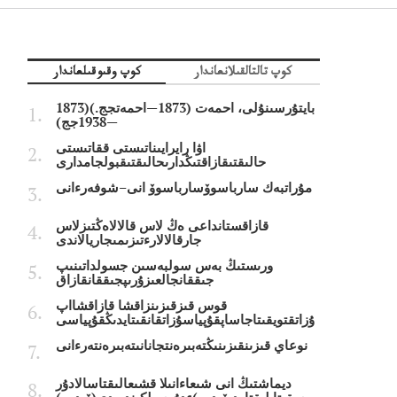
كوپ تالتالقىلانعاندار
كوپ وقىوقىلعاندار
بايتۇرسىنۇلى، احمەت (1873—احمەتجج.)(1873
—1938جج)
اۋا رايرايىناتىستى ققاتىستى
حالىقتىقازاقتىڭدارىحالىقتىقبولجامدارى
مۇراتبەك سارباسوۆسارباسوۆ انى–شوفەرءانى
قازاقستانداعى ەڭ لاس قالالاەڭتىزلاس
جارقالالارءتىزىمىجاريالاندى
ورىستىڭ بەس سولبەسىن جسولداتىنىپ
جىققانجالعىزۇرىپجىققانقازاق
قوس قىزقىزىنزاقشا قازاقشااپ
ۇزاتقتويقىتاجاساپقۇپياسۇزاتقانقىتايدىڭقۇپياسى
نوعاي قىزىنقىزىنىڭتەبىرەنتجانانىتەبىرەنتەرءانى
ديماشتىڭ انى شىعاءانىلا قشىعالىقتاسالادۇر