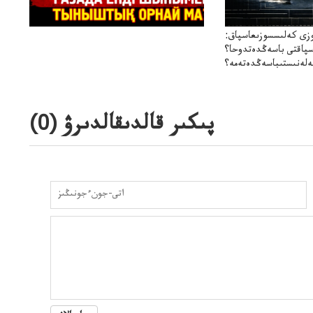
زى كەلىسسوزىعاسپاق:
سپاقتى باسەڭدەتدوحا؟
لەنىستىباسەڭدەتەمە؟
پىكىر قالدىقالدىرۋ (
0
)