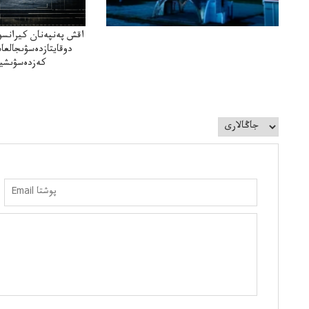
اقش پەنپەنان كيرانسو
دوقايتازدەسۋىجالعا
كەزدەسۋىشيە