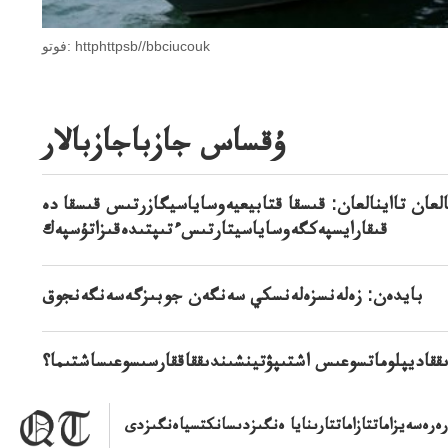
فوتو: httphttpsb//bbciucouk
ۇقساس جازباجازبالار
لعان تااينالعان: قىسقا قتابيعيەوساياسيگازرتىس قىسقا دە
قىقارايسپەكگەوساياسيتارتىسءتىپتىدەقىزاتۇسپەك
بايدەن: زەلەنسزەلەنسكي سەنگەن جوبىزگەسەنگەنجوق
ققاديپلوماتسوعىس اشتىپۋتينشىندىققاققارسىسوعىساشتىما؟
رەرەسەيزاماتتازاماتتارىنايا ەنگىزدىسانكتسياەنگىزدى