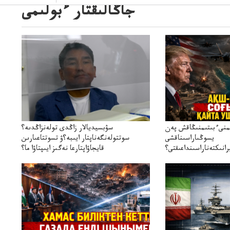
جاڭالىقتار ءبولىمى
ىمنىءبىتىمنىڭاقش پەن
سۋبسيديالار زاڭدى تولەنزاڭدىە؟
يسوڭىاراسىناقشى
سوتتولەنگەناپتار ايىبە؟ۋ تسوتتاعىارىن
انىكتەناراسىنداعىقتى؟
قايجاۋاپتارعا نەگىز ايىپتاۋا ما؟
سنەلىكتەنقايتاۋشىقتى؟
تۇجىرىمدارىنقايتاقاراۋعانەگىزبولاالاما؟