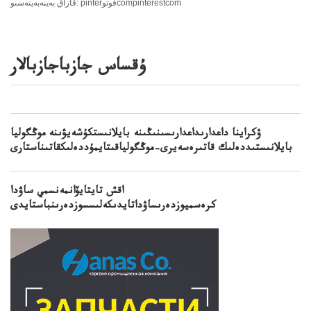
قازاق بەينەبەينەسىو: pinterفوتوcompinterestcom
ۇقساس جازباجازبالار
ۋكراينا داعدارىداعدارىسىنىڭىنە بايلانىستكۇشەيۋىنە موڭگوليا
بايلانىستىددەلىك قاتىرەسەيرى–موڭگولياقىتايمۇددەلىكقاتىناستارى
اقش تايتايۆانمەنسمي ساۋدا
كرەسميوزدەرىساۋداتايدىكەلىسسوزدەرىنباستايدى