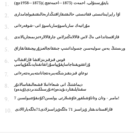
بايتۇرسىنۇلى، احمەت (1873—احمەتجج.)(1873—1938جج)
اۋا رايرايىناتىستى ققاتىستى حالىقتىقازاقتىڭدارىحالىقتىقبولجامدارى
مۇراتبەك سارباسوۆسارباسوۆ انى–شوفەرءانى
قازاقستانداعى ەڭ لاس قالالاەڭتىزلاس جارقالالارءتىزىمىجاريالاندى
ورىستىڭ بەس سولبەسىن جسولداتىنىپ جىققانجالعىزۇرىپجىققانقازاق
قوس قىزقىزىنزاقشا قازاقشااپ
ۇزاتقتويقىتاجاساپقۇپياسۇزاتقانقىتايدىڭقۇپياسى
نوعاي قىزىنقىزىنىڭتەبىرەنتجانانىتەبىرەنتەرءانى
ديماشتىڭ انى شىعاءانىلا قشىعالىقتاسالادۇر
سقىتايلىقتاردىۆيدەو)ءدۇرسىلكىندىردى(ۆيدەو)
7 مامىر - وتان وتاناۋشىلقورعاۋشىلارتى بولسىن!كۇنىقۇتتىبولسىن!
قازاقستاندىقتار ۆيزاسىز 71 ەلگەۆيزاسىزلادى71ەلگەباراالادى