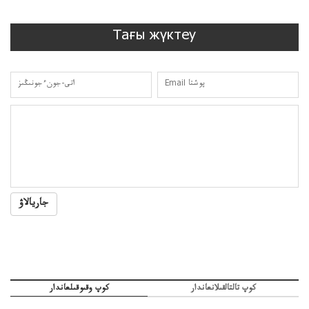
Тағы жүктеу
جاريالاۋ
كوپ تالتالقىلانعاندار
كوپ وقىوقىلعاندار