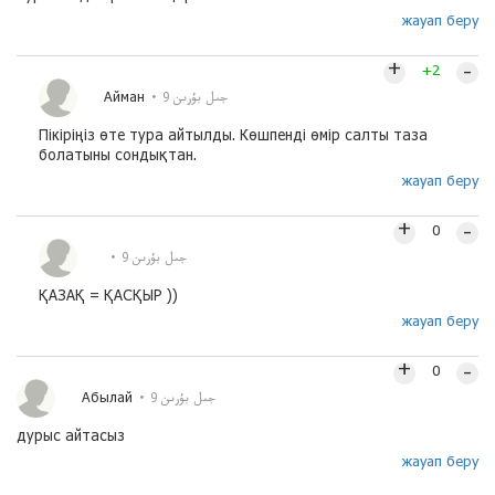
жауап беру
+
–
+2
Айман
9 جىل بۇرىن
Пікіріңіз өте тура айтылды. Көшпенді өмір салты таза
болатыны сондықтан.
жауап беру
+
–
0
9 جىل بۇرىن
ҚАЗАҚ = ҚАСҚЫР ))
жауап беру
+
–
0
Абылай
9 جىل بۇرىن
дурыс айтасыз
жауап беру