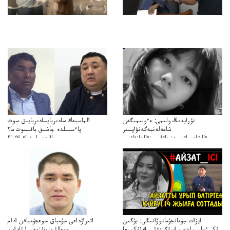
نۇرايدىڭ ولىمى: ەءولىمىگەن
الماسبەك سادىربايسادىربايىق سوت
شاعەلەنبەگەنۋاپسىز
پاءىسىلدە جاشىق باقىسوت ما؟
قالشاعىماۋىپمەنجاۋاپسىزقالعانقاۋىپ
پاالدەجابىقباقىلاۋما؟
ايزات جۇمانجۇمانوۆانىڭى: بۇگىن
اتىراۋداعى جۇمباق جوعجۇمباقن ادام