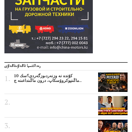
رەداكتسيا تاڭداۋىتاڭداۋى
10 كۇندە نە وزنەردىوزگەردى؟سك
ماڭىنپوكروۆسكاپ، درون ماڭىنداعىنە ج..