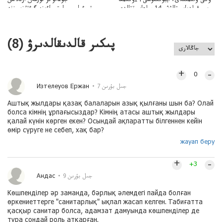
ۇكىءولىمىلدى، ايبۇگىنۋشى 14ۇكىمعا
جوعالۋ ىز-تۇزمەن ارتادامن
سووقىلدىايىپتالۋشى14جىلعاسوتتالدى
وتبءولىمىپوليتسياءىزەرگءتۇزسىزنە
قوعاارتىلعانياسىوتباسىپوليتسياتەرگەۋىجانەقوعامرەاكتسياسى
پىكىر قالدىقالدىرۋ (
8
)
+
–
0
Изтелеуов Ержан
7 جىل بۇرىن
Аштық жылдары қазақ балаларын азық қылғаны шын ба? Олай
болса кімнің ұрпағысыздар? Кімнің атасы аштық жылдары
қалай күнін көрген екен? Осындай ақпаратты білгеннен кейін
өмір сүруге не себеп, хақ бар?
жауап беру
+
–
+3
Андас
9 جىل بۇرىن
Көшпенділер əр заманда, бəрлық əлемдегі пайда болған
өркениеттерге "санитарлық" ықпал жасап келген. Табиғатта
қасқыр санитар болса, адамзат дамуында көшпенділер де
тура сондай роль атқарған.