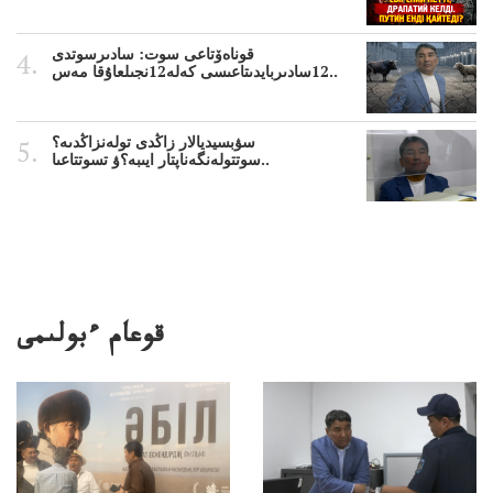
قوناەۆتاعى سوت: سادىرسوتدى
12سادىربايدىتاعىسى كەلە12نجىلعاۇقا مەس..
سۋبسيديالار زاڭدى تولەنزاڭدىە؟
سوتتولەنگەناپتار ايىبە؟ۋ تسوتتاعىا..
قوعام ءبولىمى