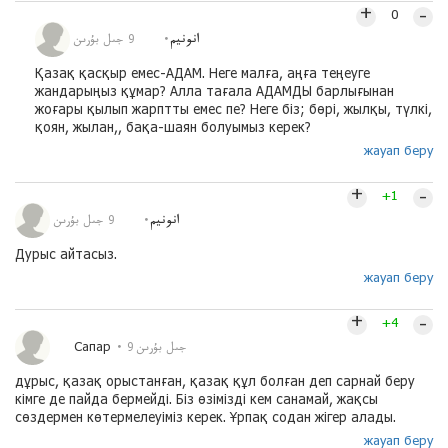
+
–
0
انونيم
9 جىل بۇرىن
Қазақ қасқыр емес-АДАМ. Неге малға, аңға теңеуге
жандарыңыз құмар? Алла тағала АДАМДЫ барлығынан
жоғары қылып жарптты емес пе? Неге біз; бөрі, жылқы, түлкі,
қоян, жылан,, бақа-шаян болуымыз керек?
жауап беру
+
–
+1
انونيم
9 جىل بۇرىن
Дурыс айтасыз.
жауап беру
+
–
+4
Сапар
9 جىل بۇرىن
дұрыс, қазақ орыстанған, қазақ құл болған деп сарнай беру
кімге де пайда бермейді. Біз өзімізді кем санамай, жақсы
сөздермен көтермелеуіміз керек. Ұрпақ содан жігер алады.
жауап беру