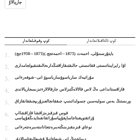
جاريالاۋ
كوپ تالتالقىلانعاندار
كوپ وقىوقىلعاندار
بايتۇرسىنۇلى، احمەت (1873—احمەتجج.)(1873—1938جج)
اۋا رايرايىناتىستى ققاتىستى حالىقتىقازاقتىڭدارىحالىقتىقبولجامدارى
مۇراتبەك سارباسوۆسارباسوۆ انى–شوفەرءانى
قازاقستانداعى ەڭ لاس قالالاەڭتىزلاس جارقالالارءتىزىمىجاريالاندى
ورىستىڭ بەس سولبەسىن جسولداتىنىپ جىققانجالعىزۇرىپجىققانقازاق
قوس قىزقىزىنزاقشا قازاقشااپ
ۇزاتقتويقىتاجاساپقۇپياسۇزاتقانقىتايدىڭقۇپياسى
نوعاي قىزىنقىزىنىڭتەبىرەنتجانانىتەبىرەنتەرءانى
ديماشتىڭ انى شىعاءانىلا قشىعالىقتاسالادۇر