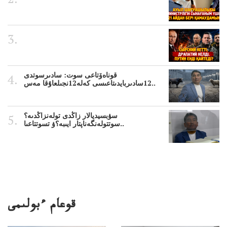
قوناەۆتاعى سوت: سادىرسوتدى
12سادىربايدىتاعىسى كەلە12نجىلعاۇقا مەس..
سۋبسيديالار زاڭدى تولەنزاڭدىە؟
سوتتولەنگەناپتار ايىبە؟ۋ تسوتتاعىا..
قوعام ءبولىمى