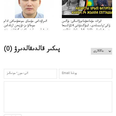
ايزات جۇمانجۇمانوۆانىڭى: بۇگىن
اتىراۋداعى جۇمباق جوعجۇمباقن ادام
ۇكىءولىمىلدى، ايبۇگىنۋشى 14ۇكىمعا
جوعالۋ ىز-تۇزمەن ارتادامن
سووقىلدىايىپتالۋشى14جىلعاسوتتالدى
وتبءولىمىپوليتسياءىزەرگءتۇزسىزنە
قوعاارتىلعانياسىوتباسىپوليتسياتەرگەۋىجانەقوعامرەاكتسياسى
پىكىر قالدىقالدىرۋ (
0
)