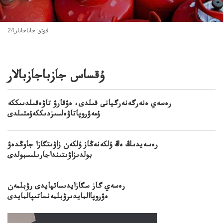
فوتو: حاباحابار24
ۇقساس جازباجازبالار
رەسەي ەنەرگەنەرگيانى قىلدى، ەۋقارۋ تاۋەقىلدىىككە
ۇمەۋروپاتاۋەلسىزدىككەۇمتىلدى
رەسەيدىڭ ەڭ ۇلكەنەڭاز ۇلكەن زاۋىتگازا جاوڭدەۋ
بولدىزاۋىتىنداجارىلىسبولدى
رەسەي گاز سگازايدىساتپايدى رۋبلمەن
ەۋروپاالمايدىرۋبلمەنساتىپالمايدى