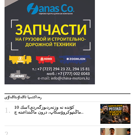
رەداكتسيا تاڭداۋىتاڭداۋى
10 كۇندە نە وزنەردىوزگەردى؟سك
ماڭىنپوكروۆسكاپ، درون ماڭىنداعىنە ج..