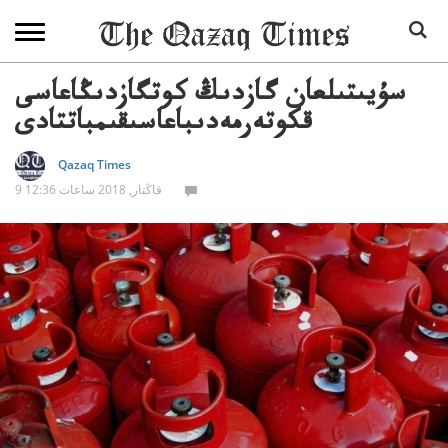
سۇيىتىلعان گازدىڭ كوتگازدىڭاعاسى
قكوتەرمەدىباعاسىقىمباتتادى
Qazaq Times
9 قاڭتار, 2018 ساعات 12:36