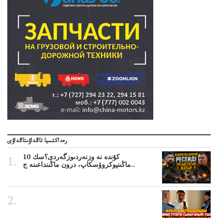
رەداكتسيا تاڭداۋىتاڭداۋى
10 كۇندە نە وزنەردىوزگەردى؟سك
ماڭىنپوكروۆسكاپ، درون ماڭىنداعىنە ج..