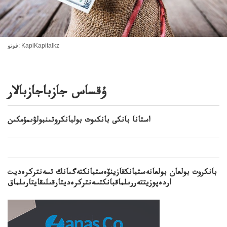
فوتو: KapiKapitalkz
ۇقساس جازباجازبالار
استانا بانكى بانكىوت بولبانكروتىنبولۋىمۇمكىن
بانكروت بولعان بولعانەستبانكقازينۆەستبانكتەگىانك تسەنتركرەديت
اردەپوزيتتەررىلماقبانكتسەنتركرەديتارقىلىقايتارىلماق