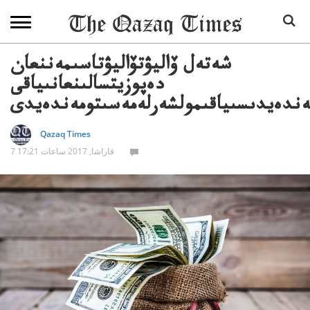
شەتەل ۆاليۋتۆاليۋتاسىمەننعان
دەپوزيتسالىنعانىياقى
ەندەيدىسىياقىمولشەرلەمەسىتومەندەيدى
Qazaq Times
7 قاراشا, 2017 ساعات 17:21