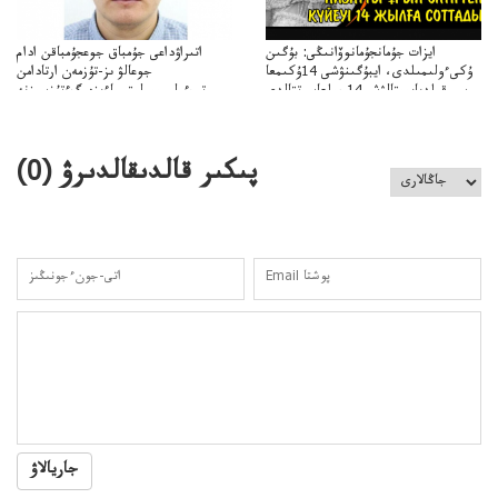
ايزات جۇمانجۇمانوۆانىڭى: بۇگىن
اتىراۋداعى جۇمباق جوعجۇمباقن ادام
ۇكىءولىمىلدى، ايبۇگىنۋشى 14ۇكىمعا
جوعالۋ ىز-تۇزمەن ارتادامن
سووقىلدىايىپتالۋشى14جىلعاسوتتالدى
وتبءولىمىپوليتسياءىزەرگءتۇزسىزنە
قوعاارتىلعانياسىوتباسىپوليتسياتەرگەۋىجانەقوعامرەاكتسياسى
پىكىر قالدىقالدىرۋ (
0
)
جاريالاۋ