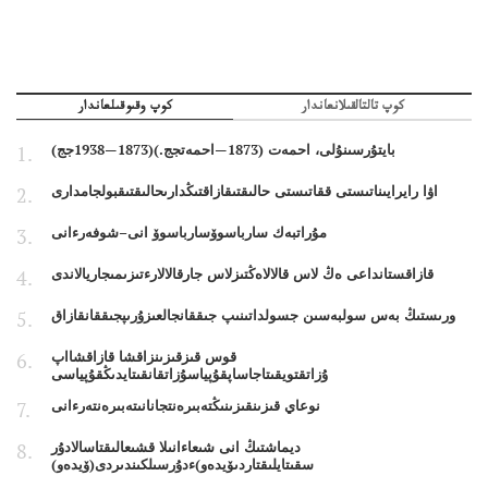
كوپ تالتالقىلانعاندار
كوپ وقىوقىلعاندار
بايتۇرسىنۇلى، احمەت (1873—احمەتجج.)(1873—1938جج)
اۋا رايرايىناتىستى ققاتىستى حالىقتىقازاقتىڭدارىحالىقتىقبولجامدارى
مۇراتبەك سارباسوۆسارباسوۆ انى–شوفەرءانى
قازاقستانداعى ەڭ لاس قالالاەڭتىزلاس جارقالالارءتىزىمىجاريالاندى
ورىستىڭ بەس سولبەسىن جسولداتىنىپ جىققانجالعىزۇرىپجىققانقازاق
قوس قىزقىزىنزاقشا قازاقشااپ
ۇزاتقتويقىتاجاساپقۇپياسۇزاتقانقىتايدىڭقۇپياسى
نوعاي قىزىنقىزىنىڭتەبىرەنتجانانىتەبىرەنتەرءانى
ديماشتىڭ انى شىعاءانىلا قشىعالىقتاسالادۇر
سقىتايلىقتاردىۆيدەو)ءدۇرسىلكىندىردى(ۆيدەو)