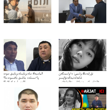
نۇرايدىڭ ولىمى: ەءولىمىگەن
الماسبەك سادىربايسادىربايىق سوت
شاعەلەنبەگەنۋاپسىز
پاءىسىلدە جاشىق باقىسوت ما؟
قالشاعىماۋىپمەنجاۋاپسىزقالعانقاۋىپ
پاالدەجابىقباقىلاۋما؟