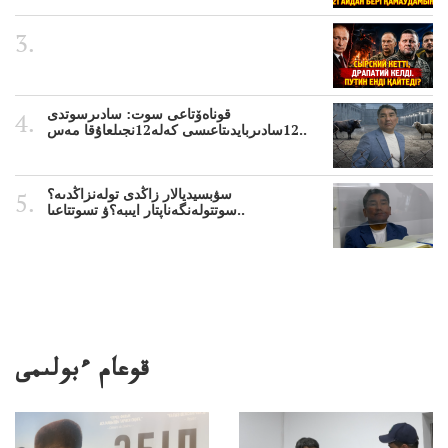
قوناەۆتاعى سوت: سادىرسوتدى
12سادىربايدىتاعىسى كەلە12نجىلعاۇقا مەس..
سۋبسيديالار زاڭدى تولەنزاڭدىە؟
سوتتولەنگەناپتار ايىبە؟ۋ تسوتتاعىا..
قوعام ءبولىمى