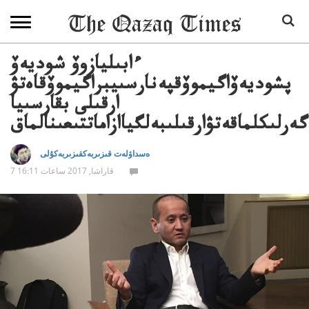
ءابىليازوۆ شوديەۆ
پشوديەۆاگيموۆقپەنارسىيبراگيموۆقاەتۋ
ارقىلى بقارسىيا
گەرلىكلماقەتۋارقىلىبەلگياازاماتتىعىنالماق
ەسداۋلەت قىزىربەكقىزىربەكۇلى
7 قاراشا, 2017 ساعات 16:11