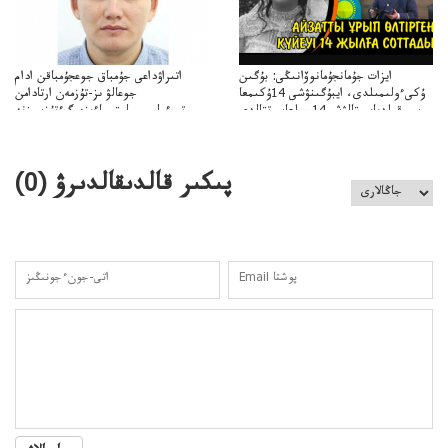
ايزات جۇمانجۇمانوۆانىڭى: بۇگىن
اتىراۋداعى جۇمباق جوعجۇمباقن ادام
ۇكىءولىمىلدى، ايبۇگىنۋشى 14ۇكىمعا
جوعالۋ ىز-تۇزمەن ارتادامن
سووقىلدىايىپتالۋشى14جىلعاسوتتالدى
وتبءولىمىپوليتسياءىزەرگءتۇزسىزنە
قوعاارتىلعانياسىوتباسىپوليتسياتەرگەۋىجانەقوعامرەاكتسياسى
پىكىر قالدىقالدىرۋ (
0
)