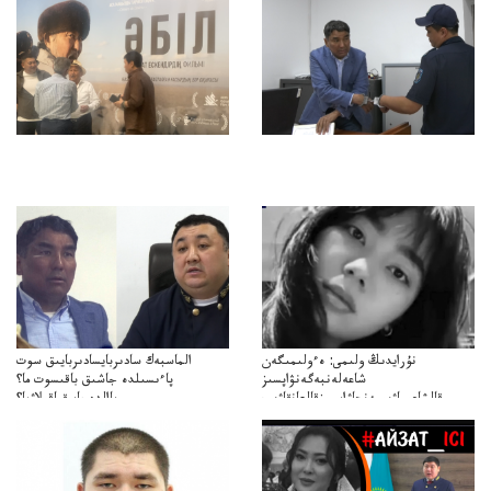
نۇرايدىڭ ولىمى: ەءولىمىگەن
الماسبەك سادىربايسادىربايىق سوت
شاعەلەنبەگەنۋاپسىز
پاءىسىلدە جاشىق باقىسوت ما؟
قالشاعىماۋىپمەنجاۋاپسىزقالعانقاۋىپ
پاالدەجابىقباقىلاۋما؟