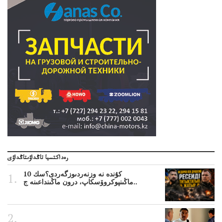
رەداكتسيا تاڭداۋىتاڭداۋى
10 كۇندە نە وزنەردىوزگەردى؟سك
ماڭىنپوكروۆسكاپ، درون ماڭىنداعىنە ج..