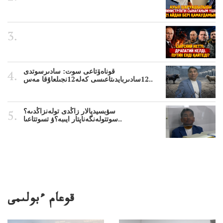
قوناەۆتاعى سوت: سادىرسوتدى
12سادىربايدىتاعىسى كەلە12نجىلعاۇقا مەس..
سۋبسيديالار زاڭدى تولەنزاڭدىە؟
سوتتولەنگەناپتار ايىبە؟ۋ تسوتتاعىا..
قوعام ءبولىمى