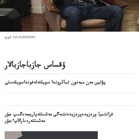
فوتو: ca-ncasnews
ۇقساس جازباجازبالار
پۋتين مەن ممەنون تماكروندا سويلتەلەفونداسويلەستى
فرانتسيا پرەزيدەپرەزيدەنتىەگى مەشىتتەپاريجدەگىپ جۇر
مەشىتتەردىارالاپءجۇر