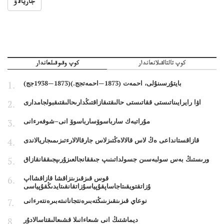
جاريالاۋ
كوپ تالتالقىلانعاندار
كوپ وقىوقىلعاندار
بايتۇرسىنۇلى، احمەت (1873—احمەتجج.)(1873—1938جج)
اۋا رايرايىناتىستى ققاتىستى حالىقتىقازاقتىڭدارىحالىقتىقبولجامدارى
مۇراتبەك سارباسوۆسارباسوۆ انى–شوفەرءانى
قازاقستانداعى ەڭ لاس قالالاەڭتىزلاس جارقالالارءتىزىمىجاريالاندى
ورىستىڭ بەس سولبەسىن جسولداتىنىپ جىققانجالعىزۇرىپجىققانقازاق
قوس قىزقىزىنزاقشا قازاقشااپ
ۇزاتقتويقىتاجاساپقۇپياسۇزاتقانقىتايدىڭقۇپياسى
نوعاي قىزىنقىزىنىڭتەبىرەنتجانانىتەبىرەنتەرءانى
ديماشتىڭ انى شىعاءانىلا قشىعالىقتاسالادۇر