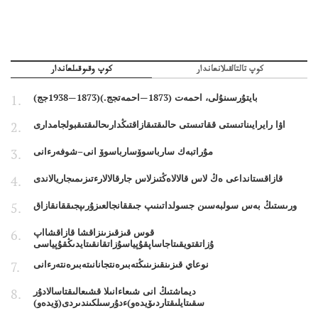
كوپ تالتالقىلانعاندار
كوپ وقىوقىلعاندار
بايتۇرسىنۇلى، احمەت (1873—احمەتجج.)(1873—1938جج)
اۋا رايرايىناتىستى ققاتىستى حالىقتىقازاقتىڭدارىحالىقتىقبولجامدارى
مۇراتبەك سارباسوۆسارباسوۆ انى–شوفەرءانى
قازاقستانداعى ەڭ لاس قالالاەڭتىزلاس جارقالالارءتىزىمىجاريالاندى
ورىستىڭ بەس سولبەسىن جسولداتىنىپ جىققانجالعىزۇرىپجىققانقازاق
قوس قىزقىزىنزاقشا قازاقشااپ
ۇزاتقتويقىتاجاساپقۇپياسۇزاتقانقىتايدىڭقۇپياسى
نوعاي قىزىنقىزىنىڭتەبىرەنتجانانىتەبىرەنتەرءانى
ديماشتىڭ انى شىعاءانىلا قشىعالىقتاسالادۇر
سقىتايلىقتاردىۆيدەو)ءدۇرسىلكىندىردى(ۆيدەو)