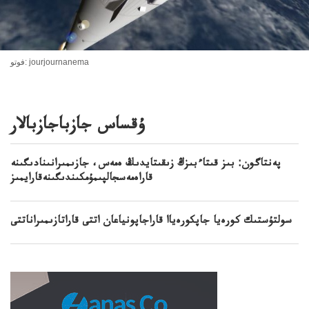
فوتو: jourjournanema
ۇقساس جازباجازبالار
پەنتاگون: بىز قىتاءبىزڭ زىقىتايدىڭ ەمەس، جازىمىرانىنادىگىنە
قاراەمەسجالپىمۇمكىندىگىنەقارايمىز
سولتۇستىك كورەيا جاپكورەياا قاراجاپونياعان اتتى قاراتازىمىراناتتى