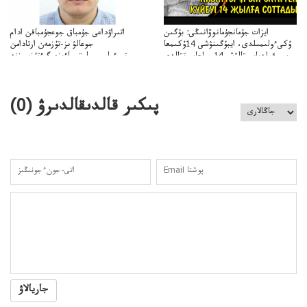
ايزات جۇمانجۇمانوۆانىڭى: بۇگىن
اتىراۋداعى جۇمباق جوعجۇمباقن ادام
ۇكىءولىمىلدى، ايبۇگىنۋشى 14ۇكىمعا
جوعالۋ ىز-تۇزمەن ارتادامن
سووقىلدىايىپتالۋشى14جىلعاسوتتالدى
وتبءولىمىپوليتسياءىزەرگءتۇزسىزنە
قوعاارتىلعانياسىوتباسىپوليتسياتەرگەۋىجانەقوعامرەاكتسياسى
پىكىر قالدىقالدىرۋ (
0
)
جاريالاۋ