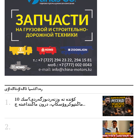
رەداكتسيا تاڭداۋىتاڭداۋى
10 كۇندە نە وزنەردىوزگەردى؟سك
ماڭىنپوكروۆسكاپ، درون ماڭىنداعىنە ج..