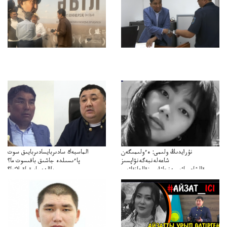
نۇرايدىڭ ولىمى: ەءولىمىگەن
الماسبەك سادىربايسادىربايىق سوت
شاعەلەنبەگەنۋاپسىز
پاءىسىلدە جاشىق باقىسوت ما؟
قالشاعىماۋىپمەنجاۋاپسىزقالعانقاۋىپ
پاالدەجابىقباقىلاۋما؟