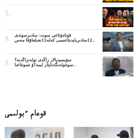
قوناەۆتاعى سوت: سادىرسوتدى
12سادىربايدىتاعىسى كەلە12نجىلعاۇقا مەس..
سۋبسيديالار زاڭدى تولەنزاڭدىە؟
سوتتولەنگەناپتار ايىبە؟ۋ تسوتتاعىا..
قوعام ءبولىمى