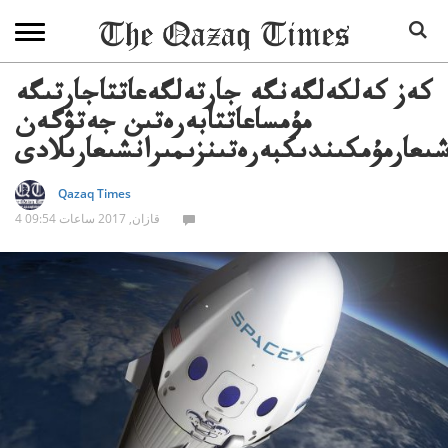
كەز كەلكەلگەنگە جارتەلگەعاتتاجارتىگە
مۇمساعاتتابەرەتىن جەتۋگەن
ىعارمۇمكىندىكبەرەتىنزىمىرانشىعارىلادى
Qazaq Times
4 قازان, 2017 ساعات 09:54