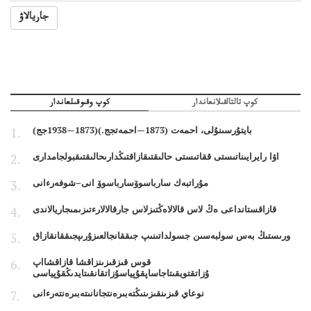
جاريالاۋ
كوپ تالتالقىلانعاندار
كوپ وقىوقىلعاندار
بايتۇرسىنۇلى، احمەت (1873—احمەتجج.)(1873—1938جج)
اۋا رايرايىناتىستى ققاتىستى حالىقتىقازاقتىڭدارىحالىقتىقبولجامدارى
مۇراتبەك سارباسوۆسارباسوۆ انى–شوفەرءانى
قازاقستانداعى ەڭ لاس قالالاەڭتىزلاس جارقالالارءتىزىمىجاريالاندى
ورىستىڭ بەس سولبەسىن جسولداتىنىپ جىققانجالعىزۇرىپجىققانقازاق
قوس قىزقىزىنزاقشا قازاقشااپ
ۇزاتقتويقىتاجاساپقۇپياسۇزاتقانقىتايدىڭقۇپياسى
نوعاي قىزىنقىزىنىڭتەبىرەنتجانانىتەبىرەنتەرءانى