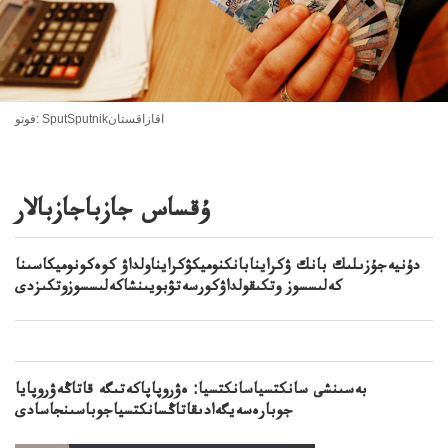
فوتو: SputSputnikاقازاقستان
ۇقساس جازباجازبالار
دۇنيەجۇزىلىك بانك ۋكراينابانكنوميكۋكرايناولداۋ كوەكونوميكاسىنا
كەلىسسوز وتكىقولداۋكورسەتۋبويىنشاكەلىسسوزوتكىزدى
بەسىنشى سانكتسياسانكتسيا: ەۋروپاپاكەتىگە قاتاڭەۋروپايا
جوبارەسەيگەادىقاتاڭسانكتسياجوباسىنجاسادى