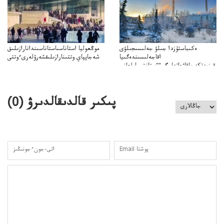
ەكىباستۇزدا جىلۋ جەلىسىجىلۋى
موڭعوليا استاناسىاستاناسىندانارازىلىق
اقاجەلىسىندەگىيا
شەجاپپاي وتتىنارازىلىقشەرۋلەرىءوتتى
قىزمەتكەرىاقاۋعاتەلىگى""ستانتسياولعانى
ىزمەتكەرىنىڭقاتەلىگى"سەبەپبولعانىايتىلدى
پىكىر قالدىقالدىرۋ (
0
)