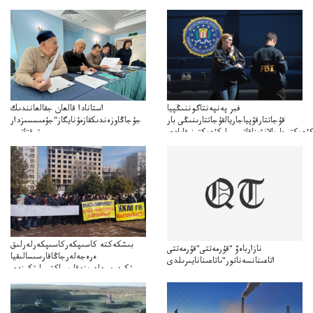
فبر پەنپەنتاگوننىڭپيا
استانادا قالعان جقالعانندىك
قۇجاتتارقۇپياجاريالقۇجاتتارىنىڭى بار
جۇجاڭاوزەندىكقازمۇنايگاز"جۇمىسسىزدار
ۇدىكتىجاريالانۋىناقاتىسىباركۇدىكتىنىقامادى
توقتاتىپ
تا"قازمۇنايگاز"كەلىسسوزدىتوقتاتىپتاستادىدەيدى
بىشكەكتە كاسىپكەركاسىپكەرلەرلىق
نازارباەۆ "قۇرمەتتى"قۇرمەتتى
ەرەجەلەرجاڭاقارسىسالىقيا
اتاعىنانسەناتور"ىاتاعىنانايىرىلدى
وتكىەرەجەلەرىنەقارسىاكتسياوتكىزدى