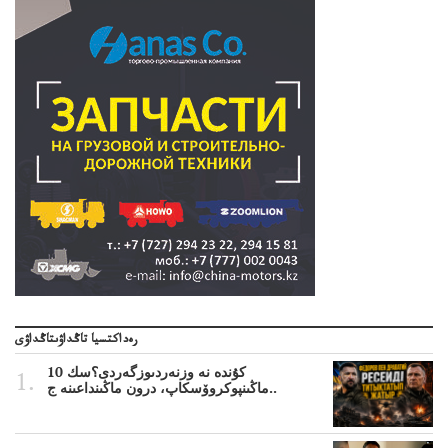
رەداكتسيا تاڭداۋىتاڭداۋى
10 كۇندە نە وزنەردىوزگەردى؟سك
ماڭىنپوكروۆسكاپ، درون ماڭىنداعىنە ج..