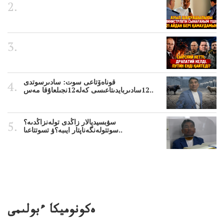
قوناەۆتاعى سوت: سادىرسوتدى
12سادىربايدىتاعىسى كەلە12نجىلعاۇقا مەس..
سۋبسيديالار زاڭدى تولەنزاڭدىە؟
سوتتولەنگەناپتار ايىبە؟ۋ تسوتتاعىا..
ەكونوميكا ءبولىمى