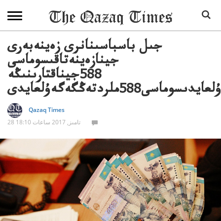
جىل باسباسىنانرى زەينەبەرى
جينازەينەتاقىسوماسى
588جيناقتارىنىڭە
ۇلعايدىسوماسى588ملردتەڭگەگەۇلعايدى
Qazaq Times
28 تامىز, 2017 ساعات 18:10