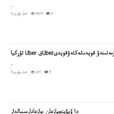
..
0
4073
9 جىل بۇرىن
ا Uber قUberتقىزمەتىنەۋ قويدىشەكتەۋقويدى
..
0
221
9 جىل بۇرىن
دا ۆيۆينچيازعان جازعانارمىسالدار