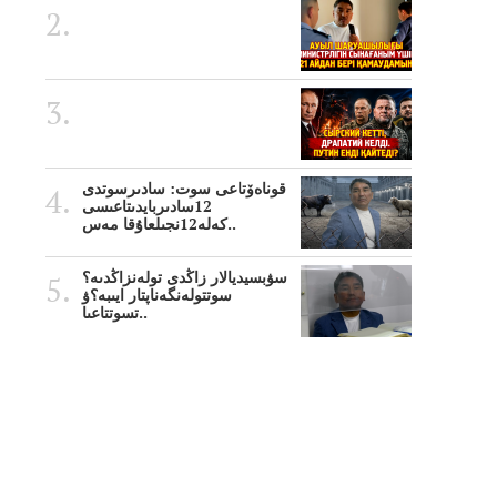
قوناەۆتاعى سوت: سادىرسوتدى
12سادىربايدىتاعىسى
كەلە12نجىلعاۇقا مەس..
سۋبسيديالار زاڭدى تولەنزاڭدىە؟
سوتتولەنگەناپتار ايىبە؟ۋ
تسوتتاعىا..