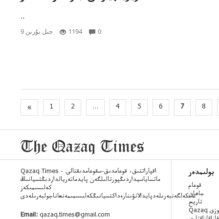
..
0
1194
9 جىل بۇرىن
«
1
2
...
4
5
6
7
8
Qazaq Times - اقپاراتتىق، قوعامدىق-سقوعامدىقتالى.
بولىمدەر
ماتساياسيداردىڭپورتالىلگەن پايدماتەريالداردىڭتسيانىڭ
قوعام
كەلىسىمىكەز
جاھان
عانكەلگەنبەرىلەدپايدالانۋىنارەداكتسيانىڭكەلىسىمىمەنعاناجولبەرىلەدى
تاريح
 ءسوزى
Email:
qazaq.times@gmail.com