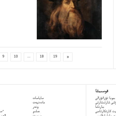
9
10
...
18
19
»
قوسىمشا
جوبا تۋراتۋرالى
ساياسات
ۋشى شارتىشارتى
مادەنيەت
جارناما
ونەر
ت كارتكارتاسى
عىلىم
Qazaq