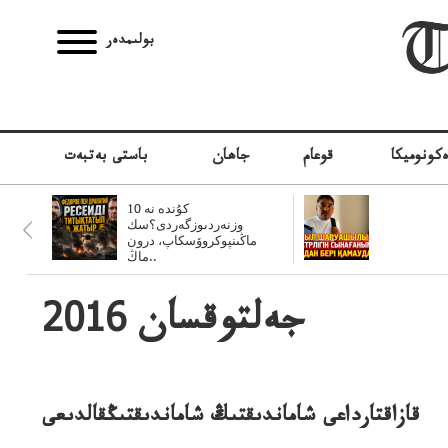
بولىمدەر
كونوميكا
قوعام
جاھان
باستى بەتبەت
10 كۇندە نە
وزنەردىوزگەردى؟سك
ماڭىنپوكروۆسكاپ، درون
ماڭ..
2016 جەلتوقسان
قازاقتارداعى شاماندىقتىڭ شاماندىقتىڭقالدىعى