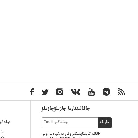
جاڭالىقتارعا جازىلۋجازىلۋ
قولدان
جازىلۋ
ساي
قاتە تاپتتاپتىڭىز ونى بەلگبا؟پ :ونىE