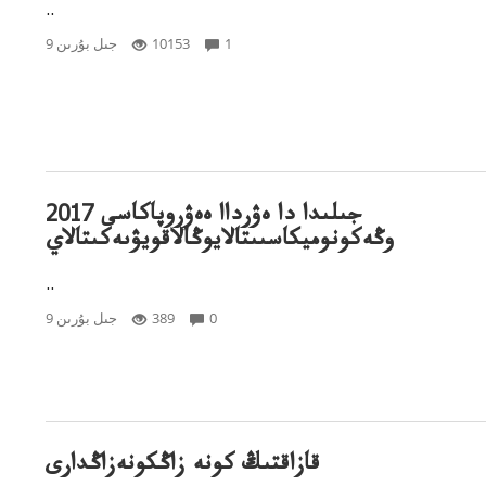
..
1
10153
9 جىل بۇرىن
2017 جىلىدا دا ەۋرداا ەەۋروپاكاسى
وڭەكونوميكاسىىتالايوڭالاقويۋىەكىتالاي
..
0
389
9 جىل بۇرىن
قازاقتىڭ كونە زاڭكونەزاڭدارى