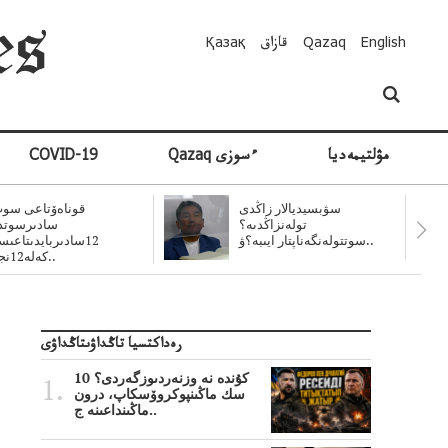
English
Qazaq
قازاق
Қазақ
مۋلتيمەديا
Qazaq ءسوزى
COVID-19
سۋبسيديالار زاڭدى
قوناەۆتاعى سوت
تولەنزاڭدىە؟
سادىرسوتد
سوتتولەنگەناپتار ايىبە؟ۋ..
12سادىربايدىتاعى
كەلە12نجى..
رەداكتسيا تاڭداۋىتاڭداۋى
10 كۇندە نە وزنەردىوزگەردى؟
سك ماڭىنپوكروۆسكاپ، درون
ماڭىنداعىنە ج..