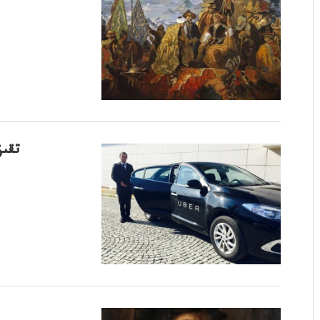
تۇركي