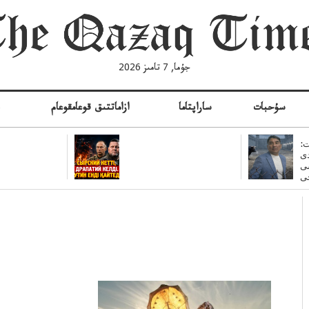
جۇما, 7 تامىز 2026
سۇحبات
ساراپتاما
ازاماتتىق قوعامقوعام
ە
:
ى
سى