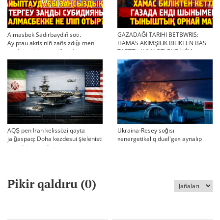
Almasbek Sadırbaydıñ sotı.
GAZADAĞI TARIHI BETBWRIS:
Ayıptau aktisiniñ zañsızdığı men
HAMAS ÄKİMŞİLİK BILİKTEN BAS
qoldan ösirilgen milliondar
TARTTI. AYMAQTI ENDİ KİM
BASQARADI?
AQŞ pen Iran kelissözi qayta
Ukraina-Resey soğısı
jalğaspaq: Doha kezdesui şielenisti
«energetikalıq duel'ge» aynalıp
bäseñdete me?
ketti
Pikir qaldıru (
0
)