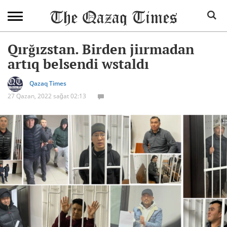
Qırğızstan. Birden jiırmadan
artıq belsendi wstaldı
Qazaq Times
27 Qazan, 2022 sağat 02:13