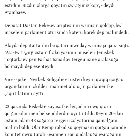
estidim. Bizdiñ olarğa qoyatın swrağımız köp", - deydi
Atambaev.
Deputat Dastan Bekeşev äriptesiniñ wsınısın qoldap, bwl
mäseleni parlament otırısında köteru körek dep mälimdedi.
Alayda deputattardıñ birqatarı mwnday wsınısqa qarsı şıqtı.
"Ata-Jwrt Qırğızstan" frakciyasınıñ müşeleri Jenişbek
Toqtorbaev pen Farhat Ismailov tergeu isine aralasuğa
bolmaydı dep esepteydi.
Vice-spiker Nwrbek Sıdıgaliev tüsten keyin qwqıq qorğau
organdarınıñ ökilderi mälimet alu üşin parlamentke
şaqırtılatının ayttı.
23 qazanda Bişkekte sayasatkerler, adam qwqıqtarın
qorğauşılar men belsendilerdiñ üyi tintildi. Keyin 20-dan
astam adam 48 sağatqa tergeu izolyatorına qamalğanı
mälim boldı. Olar Kempirabad su qoymasın qorğau jöninde
komitet qwru turalı şeşimnen soñ qudalauğa wşırağanın