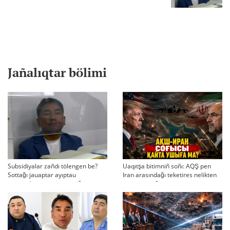
Jañalıqtar bölimi
Subsidiyalar zañdı tölengen be?
Uaqıtşa bitimniñ soñı: AQŞ pen
Sottağı jauaptar ayıptau
Iran arasındağı teketires nelikten
twjırımdarın qayta qarauğa negiz
qayta uşıqtı?
bola ala ma?