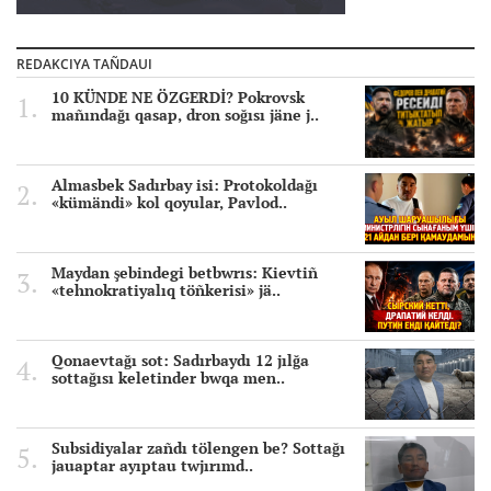
REDAKCIYA TAÑDAUI
10 KÜNDE NE ÖZGERDİ? Pokrovsk
mañındağı qasap, dron soğısı jäne j..
Almasbek Sadırbay isi: Protokoldağı
«kümändi» kol qoyular, Pavlod..
Maydan şebindegi betbwrıs: Kievtiñ
«tehnokratiyalıq töñkerisi» jä..
Qonaevtağı sot: Sadırbaydı 12 jılğa
sottağısı keletinder bwqa men..
Subsidiyalar zañdı tölengen be? Sottağı
jauaptar ayıptau twjırımd..