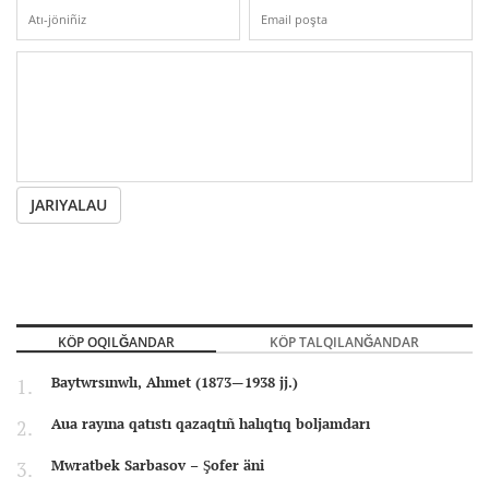
JARIYALAU
KÖP OQILĞANDAR
KÖP TALQILANĞANDAR
Baytwrsınwlı, Ahmet (1873—1938 jj.)
Aua rayına qatıstı qazaqtıñ halıqtıq boljamdarı
Mwratbek Sarbasov – Şofer äni