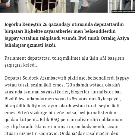
Jogorku Keneştiñ 26 qazandağı otırısında deputattardıñ
birqatarı Bişkekte sayasatkerler men belsendilerdiñ
jappay wstaluın talqılaudı wsındı. Bwl turalı Ortalıq Aziya
jañalıqtar qızmeti jazdı.
Parlament deputattarı tolıq mälimet alu üşin İİM basşısın
şaqırğısı keledi.
Deputat Seidbek Atambaevtıñ pikirinşe, belsendilerdi jappay
wstau turalı şeşim ädil emes. "20 adamdı wstadı, olardıñ
arasında tanımal sayasatkerler, blogerler, jurnalister bar.
Bizdiñ bwl adamdarmen sayasi közqarasımız üylespeydi,
biraq ädildik üşin aytayın, olardı wstau turalı şeşim ädil
emes. Erteñ sizderge birdeñe bolsa, bwl jurnalisterden
qoldau kütpeñiz. Bilik BAQ pen jurnalisterdiñ qoldauınan
ayrılıp baradı. İşki ister ministrin, ombudsmendi, jazanı
atqaru qızmetin şaqırayıq. Onda jağday jasalmağan dep