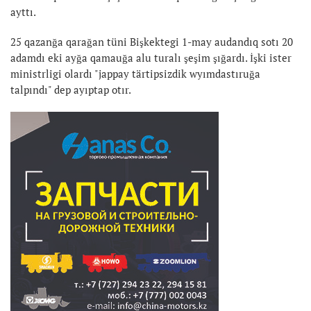
ayttı.
25 qazanğa qarağan tüni Bişkektegi 1-may audandıq sotı 20
adamdı eki ayğa qamauğa alu turalı şeşim şığardı. İşki ister
ministrligi olardı "jappay tärtipsizdik wyımdastıruğa
talpındı" dep ayıptap otır.