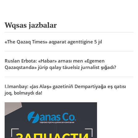
Wqsas jazbalar
«The Qazaq Times» aqparat agenttigine 5 jıl
Ruslan Erbota: «Habar» arnası men «Egemen
Qazaqstanda» jürip qalay täuelsiz jurnalist şığadı?
I.Imanbay: «Jas Alaş» gazetiniñ Dempartiyağa eş qatısı
joq, bolmaydı da!