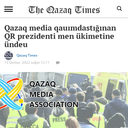
Qazaq media qauımdastığınan
QR prezidenti men ükimetine
ündeu
Qazaq Times
13 Qañtar, 2022 sağat 12:11