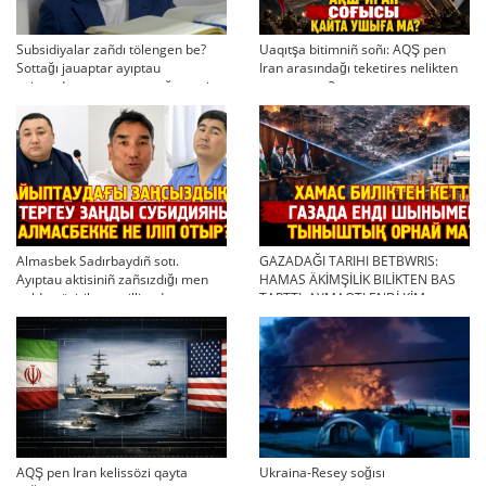
Subsidiyalar zañdı tölengen be?
Uaqıtşa bitimniñ soñı: AQŞ pen
Sottağı jauaptar ayıptau
Iran arasındağı teketires nelikten
twjırımdarın qayta qarauğa negiz
qayta uşıqtı?
bola ala ma?
Almasbek Sadırbaydıñ sotı.
GAZADAĞI TARIHI BETBWRIS:
Ayıptau aktisiniñ zañsızdığı men
HAMAS ÄKİMŞİLİK BILİKTEN BAS
qoldan ösirilgen milliondar
TARTTI. AYMAQTI ENDİ KİM
BASQARADI?
AQŞ pen Iran kelissözi qayta
Ukraina-Resey soğısı