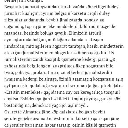
Bwqaralıq aqparat qwraldarı turalı zañda körsetilgenindey,
jurnalist kuäligin, ayırım belgisin körsetu arqılı düley
zilzalalar audanında, beybit jinalıstarda, sonday-aq
qoğamdıq, toptıq jäne jeke müddelerdi bildirudiñ özge de
nısandarı kezinde boluğa qwqılı. Elimizdiñ ärtürli
aymaqtarında bolğan, mıñdağan adamdar qatısqan
jiındardan, mitingileren aqparat taratqan, käsibi mindetterin
atqarğan jurnalister men blogerler zañmen qorğaluı tiis.
Jurnalisterdiñ zañdı käsiptik qızmetine kedergi jasau QR
zañdarında belgilengen jauaptılıqqa äkep soğatının bile
twra, policiya, prokuratura qızmetkerleri jurnalisterdiñ
jwmısına kedergi keltiruge, öziniñ azamattıq közqarasın aşıq
aytqanı üşin qudalauğa wşıratuı bwrınnan jalğasıp kele jatır.
«Estitin memleket» qağidasına say osı kereğarlıqa tosqauıl
qoyılsa. Eskiden qalğan bwl ädetti toqtatpayınşa, şınayı söz
bostandığına, demokratiyağa jol aşılmaydı.
Osı rette Almatıda jäne köp qalalarda bolğan beybit
şerulerge jeke azamattıq wstanımın körsetip qatısqan jäne
de şeruler barısınan habar taratıp, öziniñ käsibi qızmetin