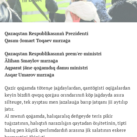
Qazaqstan Respublikasınıñ Prezidenti
Qasım-Jomart Toqaev mırzağa
Qazaqstan Respublikasınıñ prem'er-ministri
Älihan Smaylov mırzağa
Aqparat jäne qoğamdıq damu ministri
Asqar Umarov mırzağa
Qazir qoğamda tötenşe jağdaylardan, qantögisti oqiğalardan
keyin bizdiñ qwqıq qorğau orındarınıñ köp jağdayda asıra
silteuge, tek ayıptau men jazalauğa barıp jatqanı jii aytılıp
jatır.
Al mwnıñ qoğamda, halıqaralıq deñgeyde teris pikir
tuğızatının, halıqtıñ narazılığın qaytadan örşitetinin, tipti
halıq pen küştik qwrlımdardıñ arasına jik salatının eskere
bermeytini ökinişti.