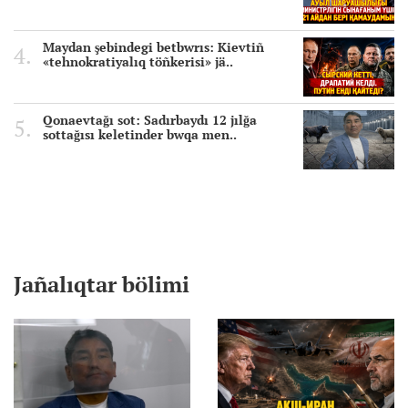
Maydan şebindegi betbwrıs: Kievtiñ
«tehnokratiyalıq töñkerisi» jä..
Qonaevtağı sot: Sadırbaydı 12 jılğa
sottağısı keletinder bwqa men..
Jañalıqtar bölimi