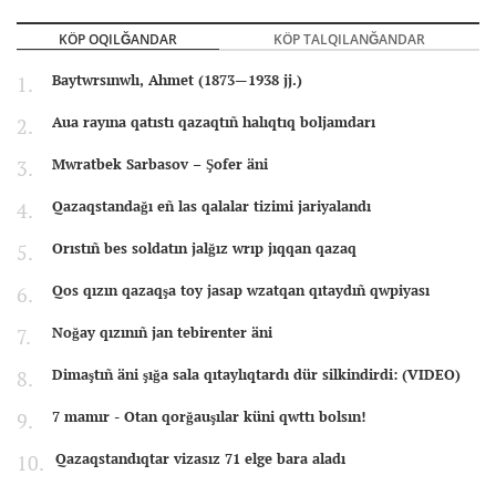
KÖP OQILĞANDAR
KÖP TALQILANĞANDAR
Baytwrsınwlı, Ahmet (1873—1938 jj.)
Aua rayına qatıstı qazaqtıñ halıqtıq boljamdarı
Mwratbek Sarbasov – Şofer äni
Qazaqstandağı eñ las qalalar tizimi jariyalandı
Orıstıñ bes soldatın jalğız wrıp jıqqan qazaq
Qos qızın qazaqşa toy jasap wzatqan qıtaydıñ qwpiyası
Noğay qızınıñ jan tebirenter äni
Dimaştıñ äni şığa sala qıtaylıqtardı dür silkindirdi: (VIDEO)
7 mamır - Otan qorğauşılar küni qwttı bolsın!
Qazaqstandıqtar vizasız 71 elge bara aladı