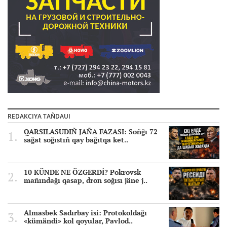
REDAKCIYA TAÑDAUI
QARSILASUDIÑ JAÑA FAZASI: Soñğı 72
sağat soğıstıñ qay bağıtqa ket..
10 KÜNDE NE ÖZGERDİ? Pokrovsk
mañındağı qasap, dron soğısı jäne j..
Almasbek Sadırbay isi: Protokoldağı
«kümändi» kol qoyular, Pavlod..