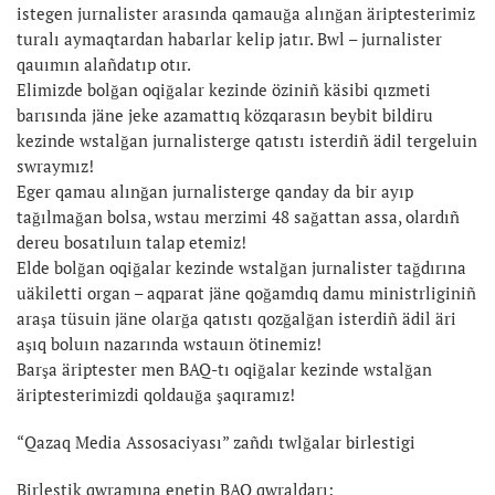
istegen jurnalister arasında qamauğa alınğan äriptesterimiz
turalı aymaqtardan habarlar kelip jatır. Bwl – jurnalister
qauımın alañdatıp otır.
Elimizde bolğan oqiğalar kezinde öziniñ käsibi qızmeti
barısında jäne jeke azamattıq közqarasın beybit bildiru
kezinde wstalğan jurnalisterge qatıstı isterdiñ ädil tergeluin
swraymız!
Eger qamau alınğan jurnalisterge qanday da bir ayıp
tağılmağan bolsa, wstau merzimi 48 sağattan assa, olardıñ
dereu bosatıluın talap etemiz!
Elde bolğan oqiğalar kezinde wstalğan jurnalister tağdırına
uäkiletti organ – aqparat jäne qoğamdıq damu ministrliginiñ
araşa tüsuin jäne olarğa qatıstı qozğalğan isterdiñ ädil äri
aşıq boluın nazarında wstauın ötinemiz!
Barşa äriptester men BAQ-tı oqiğalar kezinde wstalğan
äriptesterimizdi qoldauğa şaqıramız!
“Qazaq Media Assosaciyası” zañdı twlğalar birlestigi
Birlestik qwramına enetin BAQ qwraldarı: