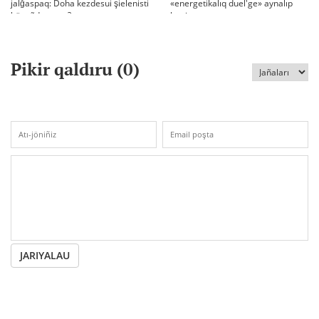
jalğaspaq: Doha kezdesui şielenisti
«energetikalıq duel'ge» aynalıp
bäseñdete me?
ketti
Pikir qaldıru (
0
)
JARIYALAU