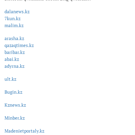
dalanews.kz
7kun.kz
malim.kz
arasha.kz
qazaqtimes.kz
baribar.kz
abai.kz
adyrna.kz
ult.kz
Bugin.kz
Kznews.kz
Minber.kz
Madenietportaly.kz