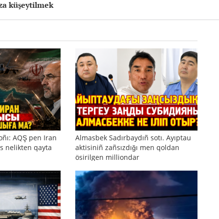
za küşeytilmek
oñı: AQŞ pen Iran
Almasbek Sadırbaydıñ sotı. Ayıptau
s nelikten qayta
aktisiniñ zañsızdığı men qoldan
ösirilgen milliondar