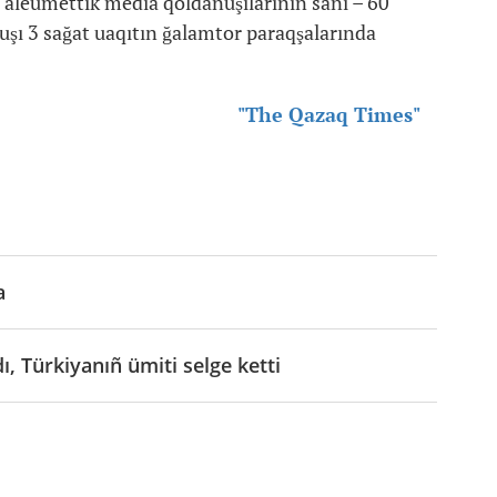
äleumettik media qoldanuşılarınıñ sanı – 60
uşı 3 sağat uaqıtın ğalamtor paraqşalarında
"The Qazaq Times"
a
, Türkiyanıñ ümiti selge ketti