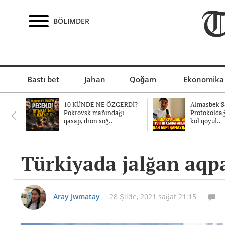
BÖLIMDER
Bastı bet
Jahan
Qoğam
Ekonomika
10 KÜNDE NE ÖZGERDİ?
Almasbek Sa
Pokrovsk mañındağı
Protokolda
qasap, dron soğ..
kol qoyul..
Türkiyada jalğan aqp
Aray Jwmatay
28 Şilde, 2021 sağat 21:15