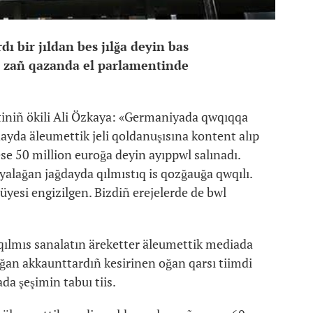
ı bir jıldan bes jılğa deyin bas
n zañ qazanda el parlamentinde
tiniñ ökili Ali Özkaya: «Germaniyada qwqıqqa
yda äleumettik jeli qoldanuşısına kontent alıp
ese 50 million euroğa deyin ayıppwl salınadı.
alağan jağdayda qılmıstıq is qozğauğa qwqılı.
üyesi engizilgen. Bizdiñ erejelerde de bwl
 qılmıs sanalatın äreketter äleumettik mediada
lğan akkaunttardıñ kesirinen oğan qarsı tiimdi
da şeşimin tabuı tiis.