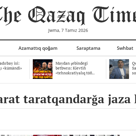
Jwma, 7 Tamız 2026
Azamattıq qoğam
Saraptama
Swhbat
dırbay isi:
Maydan şebindegi
Qo
ğı «kümändi»
betbwrıs: Kievtiñ
Sa
«tehnokratiyalıq töñ..
so
arat taratqandarğa jaza