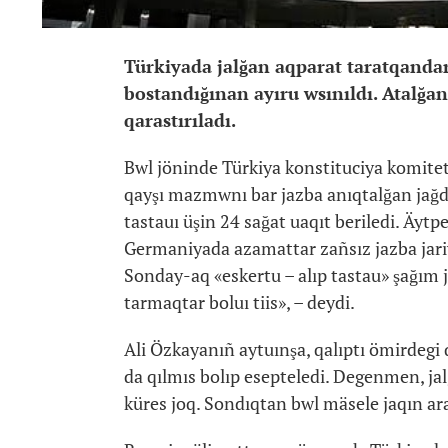
Türkiyada jalğan aqparat taratqandard
bostandığınan ayıru wsınıldı. Atalğa
qarastırıladı.
Bwl jöninde Türkiya konstituciya komite
qayşı mazmwnı bar jazba anıqtalğan jağda
tastauı üşin 24 sağat uaqıt beriledi. Äytp
Germaniyada azamattar zañsız jazba jariy
Sonday-aq «eskertu – alıp tastau» şağım j
tarmaqtar boluı tiis», – deydi.
Ali Özkayanıñ aytuınşa, qalıptı ömirdegi
da qılmıs bolıp esepteledi. Degenmen, ja
küres joq. Sondıqtan bwl mäsele jaqın ara