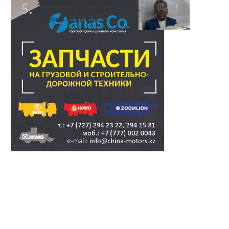
Subsidiyalar zañdı tölengen
be? Sottağı jauaptar
ayıptau twjırımd..