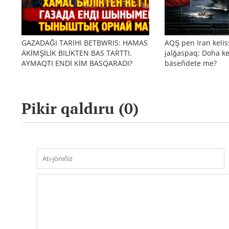
GAZADAĞI TARIHI BETBWRIS: HAMAS
AQŞ pen Iran kelis
ÄKİMŞİLİK BILİKTEN BAS TARTTI.
jalğaspaq: Doha ke
AYMAQTI ENDİ KİM BASQARADI?
bäseñdete me?
Pikir qaldıru (
0
)