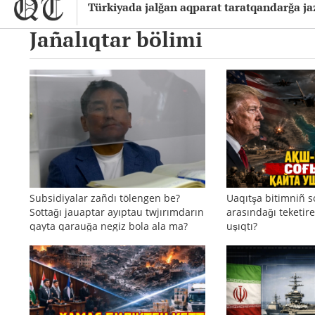
Türkiyada jalğan aqparat taratqandarğa ja
Jañalıqtar bölimi
Subsidiyalar zañdı tölengen be?
Uaqıtşa bitimniñ s
Sottağı jauaptar ayıptau twjırımdarın
arasındağı teketire
qayta qarauğa negiz bola ala ma?
uşıqtı?