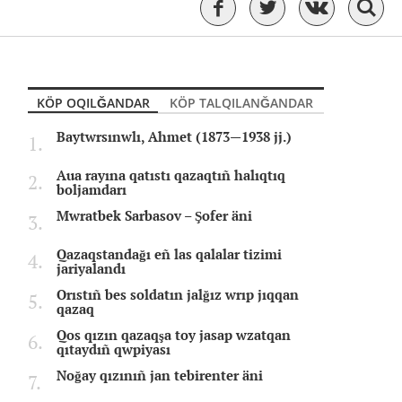
KÖP OQILĞANDAR
KÖP TALQILANĞANDAR
Baytwrsınwlı, Ahmet (1873—1938 jj.)
Aua rayına qatıstı qazaqtıñ halıqtıq
boljamdarı
Mwratbek Sarbasov – Şofer äni
Qazaqstandağı eñ las qalalar tizimi
jariyalandı
Orıstıñ bes soldatın jalğız wrıp jıqqan
qazaq
Qos qızın qazaqşa toy jasap wzatqan
qıtaydıñ qwpiyası
Noğay qızınıñ jan tebirenter äni