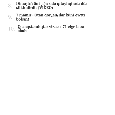
Dimaştıñ äni şığa sala qıtaylıqtardı dür
silkindirdi: (VIDEO)
7 mamır - Otan qorğauşılar küni qwttı
bolsın!
Qazaqstandıqtar vizasız 71 elge bara
aladı