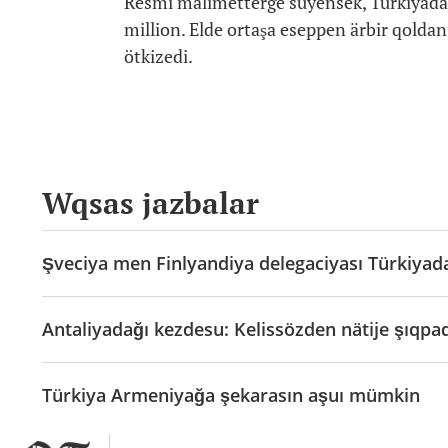
Resmi mälimetterge süyensek, Türkiyada 
million. Elde ortaşa eseppen ärbir qoldan
ötkizedi.
Wqsas jazbalar
Şveciya men Finlyandiya delegaciyası Türkiyad
Antaliyadağı kezdesu: Kelissözden nätije şıqpadı
Türkiya Armeniyağa şekarasın aşuı mümkin