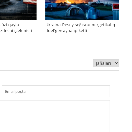
sözi qayta
Ukraina-Resey soğısı «energetikalıq
zdesui şielenisti
duel'ge» aynalıp ketti