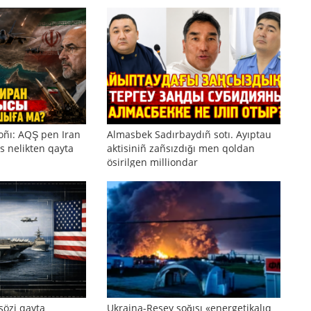
oñı: AQŞ pen Iran
Almasbek Sadırbaydıñ sotı. Ayıptau
s nelikten qayta
aktisiniñ zañsızdığı men qoldan
ösirilgen milliondar
sözi qayta
Ukraina-Resey soğısı «energetikalıq