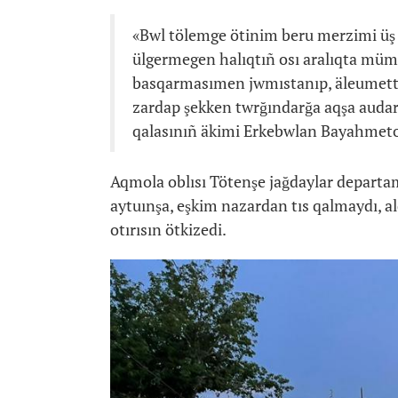
«Bwl tölemge ötinim beru merzimi üş 
ülgermegen halıqtıñ osı aralıqta mümk
basqarmasımen jwmıstanıp, äleumettik
zardap şekken twrğındarğa aqşa audar
qalasınıñ äkimi Erkebwlan Bayahmeto
Aqmola oblısı Tötenşe jağdaylar departa
aytuınşa, eşkim nazardan tıs qalmaydı, a
otırısın ötkizedi.