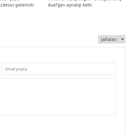
zdesui şielenisti
duel'ge» aynalıp ketti