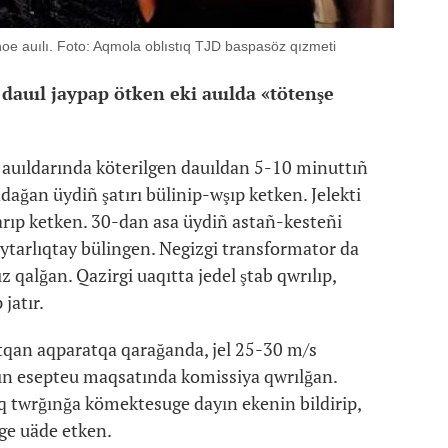
l'noe auılı. Foto: Aqmola oblıstıq TJD baspasöz qızmeti
 dauıl jaypap ötken eki auılda «tötenşe
e auıldarında köterilgen dauıldan 5-10 minuttıñ
dağan üydiñ şatırı bülinip-wşıp ketken. Jelekti
arıp ketken. 30-dan asa üydiñ astañ-kesteñi
aytarlıqtay bülingen. Negizgi transformator da
 qalğan. Qazirgi uaqıtta jedel ştab qwrılıp,
 jatır.
tqan aqparatqa qarağanda, jel 25-30 m/s
nın esepteu maqsatında komissiya qwrılğan.
ıq twrğınğa kömektesuge dayın ekenin bildirip,
ge uäde etken.