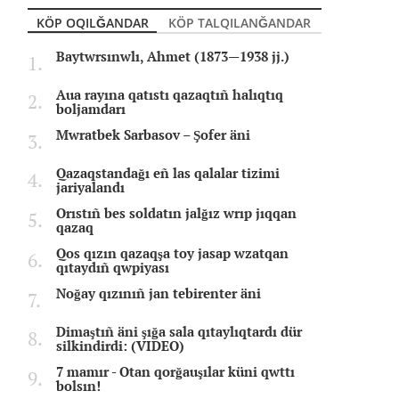
KÖP OQILĞANDAR
KÖP TALQILANĞANDAR
Baytwrsınwlı, Ahmet (1873—1938 jj.)
Aua rayına qatıstı qazaqtıñ halıqtıq
boljamdarı
Mwratbek Sarbasov – Şofer äni
Qazaqstandağı eñ las qalalar tizimi
jariyalandı
Orıstıñ bes soldatın jalğız wrıp jıqqan
qazaq
Qos qızın qazaqşa toy jasap wzatqan
qıtaydıñ qwpiyası
Noğay qızınıñ jan tebirenter äni
Dimaştıñ äni şığa sala qıtaylıqtardı dür
silkindirdi: (VIDEO)
7 mamır - Otan qorğauşılar küni qwttı
bolsın!