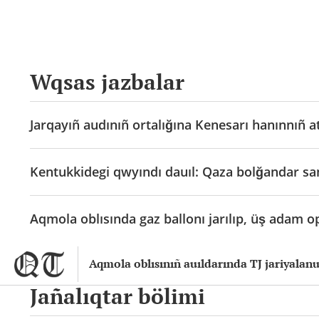
Wqsas jazbalar
Jarqayıñ audınıñ ortalığına Kenesarı hanınnıñ at
Kentukkidegi qwyındı dauıl: Qaza bolğandar s
Aqmola oblısında gaz ballonı jarılıp, üş adam o
Aqmola oblısınıñ auıldarında TJ jariyala
Jañalıqtar bölimi