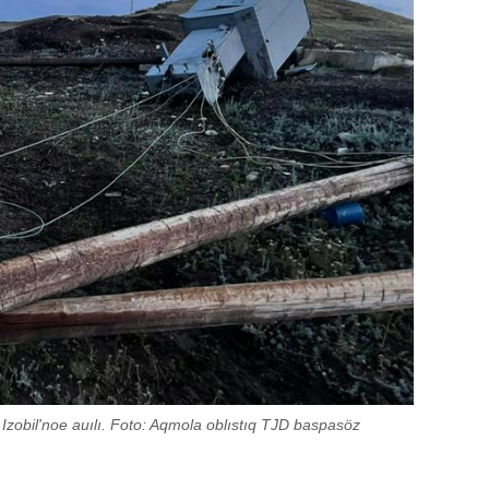
 Izobil'noe auılı. Foto: Aqmola oblıstıq TJD baspasöz