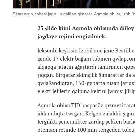
Şatırı wşıp, töbesi japırılıp qalğan ğimarat. Aqmola oblısı, Izobi
25 şilde küni Aqmola oblısında düley
jağday» rejimi engizilmek.
Jeksenbi keşkisin Izobil'noe jäne Bestöb
işinde 17 elektr bağanı tübinen qwlap, on
alqapqa jatatın ağaştardı tamırımen qop
şıqqan. Birqatar äkimşilik ğimarattar da 
qwlağandıqtan, 150-ge tarta nısan jarıqsız
elektr jelilerin qalpına keltiru jwmısı jürip
Aqmola oblısı TJD baspasöz qızmeti tara
jıldamdıqta twrğan. Kelgen zalaldıñ şığı
Jergilikti şeneunikter zardap şekken barl
ötemaqı retinde 100 mıñ teñgeden töleu