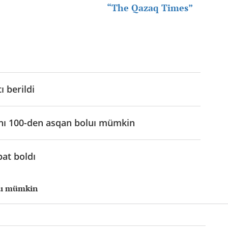
“The Qazaq Times”
ı berildi
anı 100-den asqan boluı mümkin
pat boldı
nuı mümkin