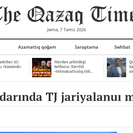
Jwma, 7 Tamız 2026
Azamattıq qoğam
Saraptama
Swhbat
dırbay isi:
Maydan şebindegi
Qo
ğı «kümändi»
betbwrıs: Kievtiñ
Sa
«tehnokratiyalıq töñ..
so
ldarında TJ jariyalanuı