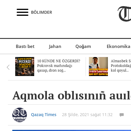
BÖLIMDER
Bastı bet
Jahan
Qoğam
Ekonomika
10 KÜNDE NE ÖZGERDİ?
Almasbek Sa
Pokrovsk mañındağı
Protokolda
qasap, dron soğ..
kol qoyul..
Aqmola oblısınıñ auı
Qazaq Times
28 Şilde, 2021 sağat 11:32