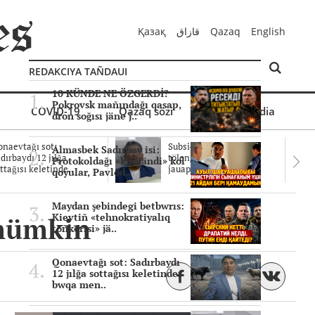
Қазақ
قازاق
Qazaq
English
REDAKCIYA TAÑDAUI
10 KÜNDE NE ÖZGERDİ?
Pokrovsk mañındağı qasap,
COVID-19
Qazaq sözi
Mul'timedia
dron soğısı jäne j..
naevtağı sot:
Subsidiyalar zañdı
Almasbek Sadırbay isi:
dırbaydı 12 jılğa
tölengen be? Sottağı
Protokoldağı «kümändi» kol
ttağısı keletinde..
jauaptar ayıpta..
qoyular, Pavlod..
Maydan şebindegi betbwrıs:
 mümkin
Kievtiñ «tehnokratiyalıq
töñkerisi» jä..
Qonaevtağı sot: Sadırbaydı
12 jılğa sottağısı keletinder
bwqa men..