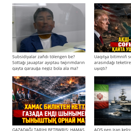
Subsidiyalar zañdı tölengen be?
Uaqıtşa bitimniñ s
Sottağı jauaptar ayıptau twjırımdarın
arasındağı teketire
qayta qarauğa negiz bola ala ma?
uşıqtı?
GAZADAĞI TARIHI BETBWRIS: HAMAS
AQŞ pen Iran kelis