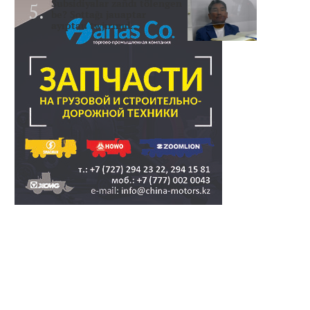
Subsidiyalar zañdı tölengen
be? Sottağı jauaptar
ayıptau twjırımd..