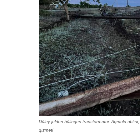
Düley jelden bülingen transformator. Aqmola oblısı,
qızmeti