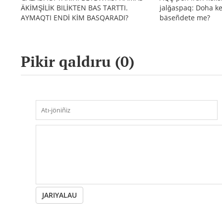
ÄKİMŞİLİK BILİKTEN BAS TARTTI.
jalğaspaq: Doha ke
AYMAQTI ENDİ KİM BASQARADI?
bäseñdete me?
Pikir qaldıru (
0
)
JARIYALAU