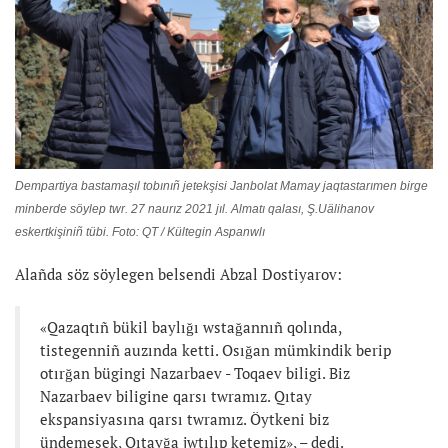
Dempartiya bastamaşıl tobınıñ jetekşisi Janbolat Mamay jaqtastarımen birge
minberde söylep twr. 27 naurız 2021 jıl. Almatı qalası, Ş.Uälihanov
eskertkişiniñ tübi. Foto: QT / Kültegin Aspanwlı
Alañda söz söylegen belsendi Abzal Dostiyarov:
«Qazaqtıñ bükil baylığı wstağannıñ qolında,
tistegenniñ auzında ketti. Osığan mümkindik berip
otırğan bügingi Nazarbaev - Toqaev biligi. Biz
Nazarbaev biligine qarsı twramız. Qıtay
ekspansiyasına qarsı twramız. Öytkeni biz
ündemesek, Qıtayğa jwtılıp ketemiz», – dedi.