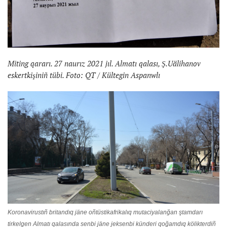
Miting qararı. 27 naurız 2021 jıl. Almatı qalası, Ş.Uälihanov
eskertkişiniñ tübi. Foto: QT / Kültegin Aspanwlı
Koronavirustıñ britandıq jäne oñtüstikafrikalıq mutaciyalanğan ştamdarı
tirkelgen Almatı qalasında senbi jäne jeksenbi künderi qoğamdıq kölikterdiñ