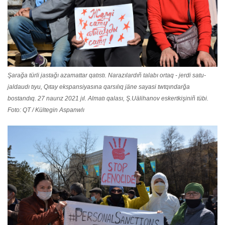
Şarağa türli jastağı azamattar qatıstı. Narazılardıñ talabı ortaq - jerdi satu-
jaldaudı tıyu, Qıtay ekspansiyasına qarsılıq jäne sayasi twtqındarğa
bostandıq. 27 naurız 2021 jıl. Almatı qalası, Ş.Uälihanov eskertkişiniñ tübi.
Foto: QT / Kültegin Aspanwlı