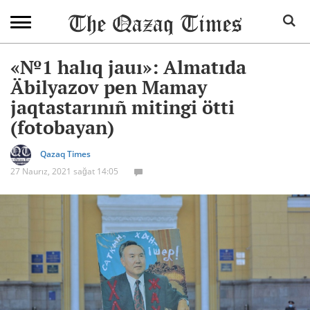
«№1 halıq jauı»: Almatıda
Äbilyazov pen Mamay
jaqtastarınıñ mitingi ötti
(fotobayan)
Qazaq Times
27 Naurız, 2021 sağat 14:05