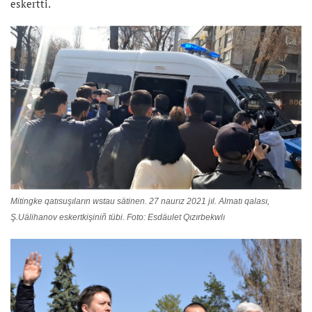
eskertti.
Mitingke qatısuşıların wstau sätinen. 27 naurız 2021 jıl. Almatı qalası,
Ş.Uälihanov eskertkişiniñ tübi. Foto: Esdäulet Qızırbekwlı