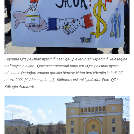
Keyuana Qıtay ekspansiyasınıñ bastı qauip ekenin äri wrpağınıñ keleşegine
alañdaytının aytadı. Qazaqstandıqtardıñ jandı jeri «Qıtay ekspansiyası»
mäselesi. Ondağan zauıtqa qarsılıq birneşe jıldan beri köterilip keledi. 27
naurız 2021 jıl. Almatı qalası, Ş.Uälihanov eskertkişiniñ tübi. Foto: QT /
Kültegin Aspanwlı