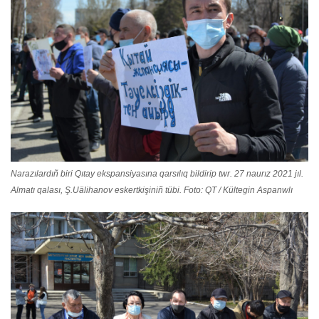
Narazılardıñ biri Qıtay ekspansiyasına qarsılıq bildirip twr. 27 naurız 2021 jıl.
Almatı qalası, Ş.Uälihanov eskertkişiniñ tübi. Foto: QT / Kültegin Aspanwlı