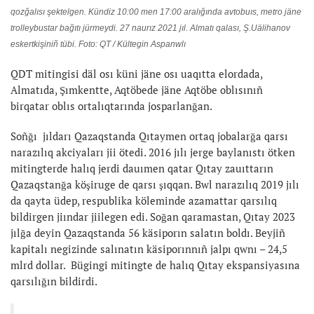
qozğalısı şektelgen. Kündiz 10:00 men 17:00 aralığında avtobuıs, metro jäne
trolleybustar bağıtı jürmeydi. 27 naurız 2021 jıl. Almatı qalası, Ş.Uälihanov
eskertkişiniñ tübi. Foto: QT / Kültegin Aspanwlı
QDT mitingisi däl osı küni jäne osı uaqıtta elordada,
Almatıda, Şımkentte, Aqtöbede jäne Aqtöbe oblısınıñ
birqatar oblıs ortalıqtarında josparlanğan.
Soñğı jıldarı Qazaqstanda Qıtaymen ortaq jobalarğa qarsı
narazılıq akciyaları jii ötedi. 2016 jılı jerge baylanıstı ötken
mitingterde halıq jerdi dauımen qatar Qıtay zauıttarın
Qazaqstanğa köşiruge de qarsı şıqqan. Bwl narazılıq 2019 jılı
da qayta üdep, respublika köleminde azamattar qarsılıq
bildirgen jiındar jiilegen edi. Soğan qaramastan, Qıtay 2023
jılğa deyin Qazaqstanda 56 käsiporın salatın boldı. Beyjiñ
kapitalı negizinde salınatın käsiporınnıñ jalpı qwnı – 24,5
mlrd dollar. Bügingi mitingte de halıq Qıtay ekspansiyasına
qarsılığın bildirdi.