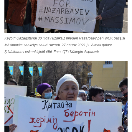
Keybiri Qazaqstandı 30 jılday üzdiksiz bilegen Nazarbaev pen WQK basşısı
Mäsimovke sankciya saludı swradı. 27 naurız 2021 jıl. Almatı qalası,
Ş.Uälihanov eskertkişiniñ tübi. Foto: QT / Kültegin Aspanwlı