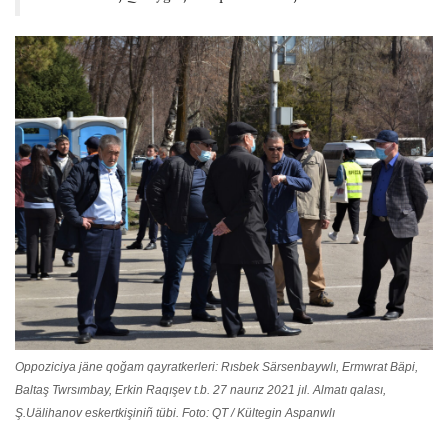
Oppoziciya jäne qoğam qayratkerleri: Rısbek Särsenbaywlı, Ermwrat Bäpi,
Baltaş Twrsımbay, Erkin Raqışev t.b. 27 naurız 2021 jıl. Almatı qalası,
Ş.Uälihanov eskertkişiniñ tübi. Foto: QT / Kültegin Aspanwlı