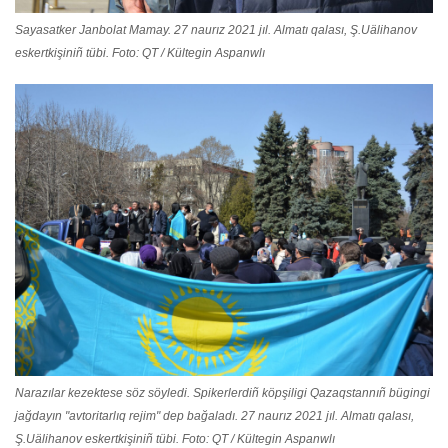
Sayasatker Janbolat Mamay. 27 naurız 2021 jıl. Almatı qalası, Ş.Uälihanov
eskertkişiniñ tübi. Foto: QT / Kültegin Aspanwlı
Narazılar kezektese söz söyledi. Spikerlerdiñ köpşiligi Qazaqstannıñ bügingi
jağdayın "avtoritarlıq rejim" dep bağaladı. 27 naurız 2021 jıl. Almatı qalası,
Ş.Uälihanov eskertkişiniñ tübi. Foto: QT / Kültegin Aspanwlı