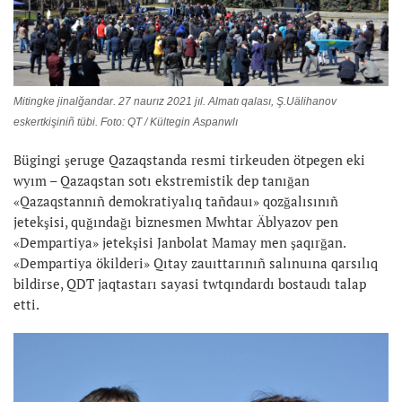
Mitingke jinalğandar. 27 naurız 2021 jıl. Almatı qalası, Ş.Uälihanov
eskertkişiniñ tübi. Foto: QT / Kültegin Aspanwlı
Bügingi şeruge Qazaqstanda resmi tirkeuden ötpegen eki
wyım – Qazaqstan sotı ekstremistik dep tanığan
«Qazaqstannıñ demokratiyalıq tañdauı» qozğalısınıñ
jetekşisi, quğındağı biznesmen Mwhtar Äblyazov pen
«Dempartiya» jetekşisi Janbolat Mamay men şaqırğan.
«Dempartiya ökilderi» Qıtay zauıttarınıñ salınuına qarsılıq
bildirse, QDT jaqtastarı sayasi twtqındardı bostaudı talap
etti.