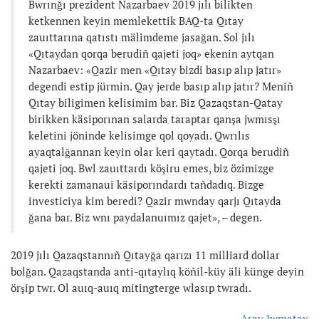
Bwrınğı prezident Nazarbaev 2019 jılı bilikten
ketkennen keyin memlekettik BAQ-ta Qıtay
zauıttarına qatıstı mälimdeme jasağan. Sol jılı
«Qıtaydan qorqa berudiñ qajeti joq» ekenin aytqan
Nazarbaev: «Qazir men «Qıtay bizdi basıp alıp jatır»
degendi estip jürmin. Qay jerde basıp alıp jatır? Meniñ
Qıtay biligimen kelisimim bar. Biz Qazaqstan-Qatay
birikken käsiporınan salarda taraptar qanşa jwmısşı
keletini jöninde kelisimge qol qoyadı. Qwrılıs
ayaqtalğannan keyin olar keri qaytadı. Qorqa berudiñ
qajeti joq. Bwl zauıttardı köşiru emes, biz özimizge
kerekti zamanaui käsiporındardı tañdadıq. Bizge
investiciya kim beredi? Qazir mwnday qarjı Qıtayda
ğana bar. Biz wnı paydalanuımız qajet», – degen.
2019 jılı Qazaqstannıñ Qıtayğa qarızı 11 milliard dollar
bolğan. Qazaqstanda anti-qıtaylıq köñil-küy äli künge deyin
örşip twr. Ol auıq-auıq mitingterge wlasıp twradı.
Aray Jwmatay