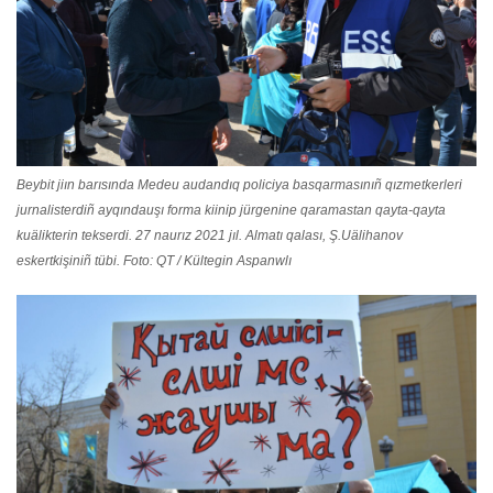
Beybit jiın barısında Medeu audandıq policiya basqarmasınıñ qızmetkerleri
jurnalisterdiñ ayqındauşı forma kiinip jürgenine qaramastan qayta-qayta
kuälikterin tekserdi. 27 naurız 2021 jıl. Almatı qalası, Ş.Uälihanov
eskertkişiniñ tübi. Foto: QT / Kültegin Aspanwlı