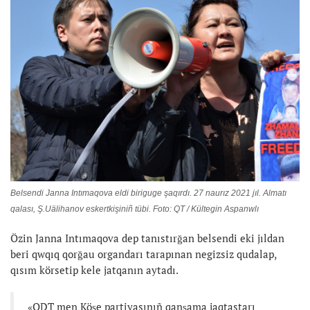
Belsendi Janna Intımaqova eldi biriguge şaqırdı. 27 naurız 2021 jıl. Almatı
qalası, Ş.Uälihanov eskertkişiniñ tübi. Foto: QT / Kültegin Aspanwlı
Özin Janna Intımaqova dep tanıstırğan belsendi eki jıldan
beri qwqıq qorğau organdarı tarapınan negizsiz qudalap,
qısım körsetip kele jatqanın aytadı.
«QDT men Köşe partiyasınıñ qanşama jaqtastarı