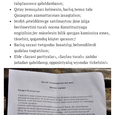
talqılauınsız qabıldanbasın;
Qıtay jwmısşıları kelmesin, barlıq jwmıs tabı
Qazaqstan azamattarınan jasaqtalsın;
Jerdiñ şeteldikterge satılmaytını jäne jalğa
berilmeytini turalı norma Konstituciyağa
engizilsin;Jer mäselesin bilik qwrğan komissiya emes,
täuelsiz, qoğamdıq küşter qarasın;!
Barlıq sayasi twtqındar bosatılıp, belsendilerdi
qudalau toqtatılsın;
Elde «Sayasi partiyalar», «Saylau turalı» zañdar
jañadan qabıldanıp, oppoziciyalıq wyımdar tirkelsin!»