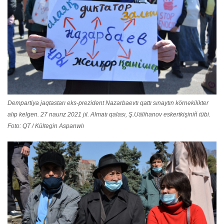
Dempartiya jaqtastarı eks-prezident Nazarbaevtı qattı sınaytın körnekilikter
alıp kelgen. 27 naurız 2021 jıl. Almatı qalası, Ş.Uälihanov eskertkişiniñ tübi.
Foto: QT / Kültegin Aspanwlı