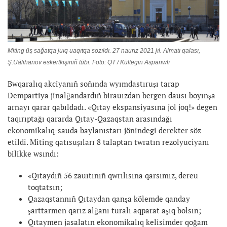
Miting üş sağatqa juıq uaqıtqa sozıldı. 27 naurız 2021 jıl. Almatı qalası,
Ş.Uälihanov eskertkişiniñ tübi. Foto: QT / Kültegin Aspanwlı
Bwqaralıq akciyanıñ soñında wyımdastıruşı tarap
Dempartiya jinalğandardıñ birauızdan bergen dausı boyınşa
arnayı qarar qabıldadı. «Qıtay ekspansiyasına jol joq!» degen
taqırıptağı qararda Qıtay-Qazaqstan arasındağı
ekonomikalıq-sauda baylanıstarı jönindegi derekter söz
etildi. Miting qatısuşıları 8 talaptan twratın rezolyuciyanı
bilikke wsındı:
«Qıtaydıñ 56 zauıtınıñ qwrılısına qarsımız, dereu
toqtatsın;
Qazaqstannıñ Qıtaydan qanşa kölemde qanday
şarttarmen qarız alğanı turalı aqparat aşıq bolsın;
Qıtaymen jasalatın ekonomikalıq kelisimder qoğam