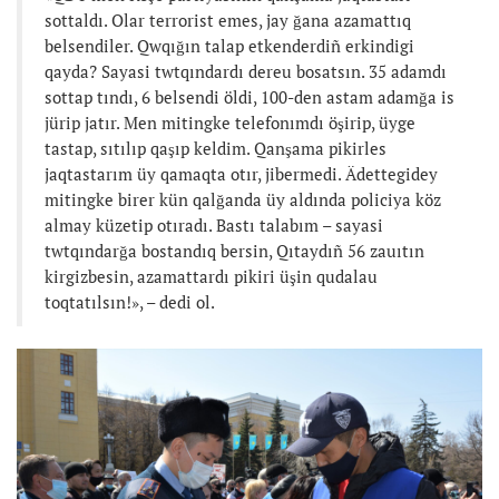
sottaldı. Olar terrorist emes, jay ğana azamattıq
belsendiler. Qwqığın talap etkenderdiñ erkindigi
qayda? Sayasi twtqındardı dereu bosatsın. 35 adamdı
sottap tındı, 6 belsendi öldi, 100-den astam adamğa is
jürip jatır. Men mitingke telefonımdı öşirip, üyge
tastap, sıtılıp qaşıp keldim. Qanşama pikirles
jaqtastarım üy qamaqta otır, jibermedi. Ädettegidey
mitingke birer kün qalğanda üy aldında policiya köz
almay küzetip otıradı. Bastı talabım – sayasi
twtqındarğa bostandıq bersin, Qıtaydıñ 56 zauıtın
kirgizbesin, azamattardı pikiri üşin qudalau
toqtatılsın!», – dedi ol.