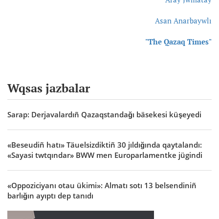
Asan Anarbaywlı
"The Qazaq Times"
Wqsas jazbalar
Sarap: Derjavalardıñ Qazaqstandağı bäsekesi küşeyedi
«Beseudiñ hatı» Täuelsizdiktiñ 30 jıldığında qaytalandı:
«Sayasi twtqındar» BWW men Europarlamentke jügindi
«Oppoziciyanı otau ükimi»: Almatı sotı 13 belsendiniñ
barlığın ayıptı dep tanıdı