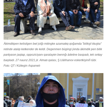
Äkimdikpen kelisilgen bwl jolğı mitingke azamattıq qoğamda "bilikşil tituşka"
retinde atalıp ketkender de keldi. Degenmen bügingi jiında äkimdik pen bilik
partiyasın jaqtap, oppoziciyanı qaralaytın bwrınğı ädetine baspadı, tek sırttay
baqıladı. 27 naurız 2021 jıl. Almatı qalası, Ş.Uälihanov eskertkişiniñ tübi.
Foto: QT / Kültegin Aspanwlı