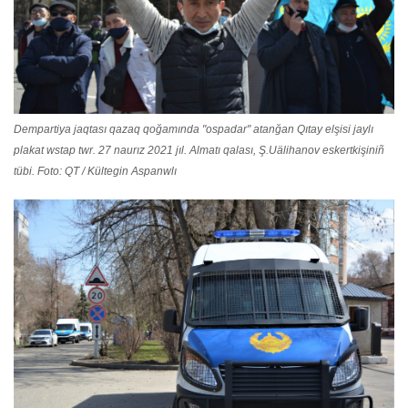
Dempartiya jaqtası qazaq qoğamında "ospadar" atanğan Qıtay elşisi jaylı
plakat wstap twr. 27 naurız 2021 jıl. Almatı qalası, Ş.Uälihanov eskertkişiniñ
tübi. Foto: QT / Kültegin Aspanwlı