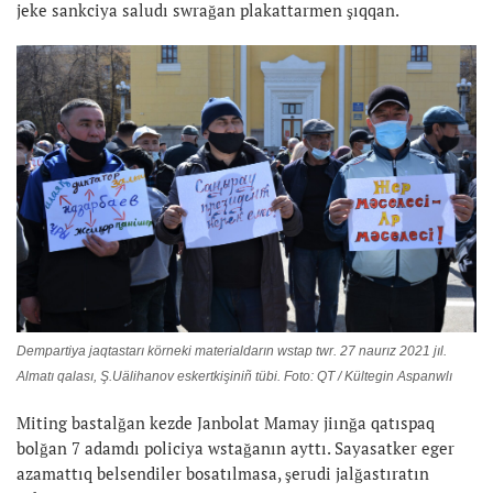
jeke sankciya saludı swrağan plakattarmen şıqqan.
Dempartiya jaqtastarı körneki materialdarın wstap twr. 27 naurız 2021 jıl.
Almatı qalası, Ş.Uälihanov eskertkişiniñ tübi. Foto: QT / Kültegin Aspanwlı
Miting bastalğan kezde Janbolat Mamay jiınğa qatıspaq
bolğan 7 adamdı policiya wstağanın ayttı. Sayasatker eger
azamattıq belsendiler bosatılmasa, şerudi jalğastıratın