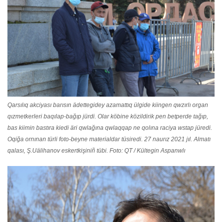
Qarsılıq akciyası barısın ädettegidey azamattıq ülgide kiingen qwzırlı organ
qızmetkerleri baqılap-bağıp jürdi. Olar köbine közildirik pen betperde tağıp,
bas kiimin bastıra kiedi äri qwlağına qwlaqqap ne qolına raciya wstap jüredi.
Oqiğa ornınan türli foto-beyne materialdar tüsiredi. 27 naurız 2021 jıl. Almatı
qalası, Ş.Uälihanov eskertkişiniñ tübi. Foto: QT / Kültegin Aspanwlı