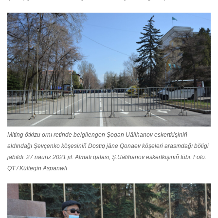
Miting ötkizu ornı retinde belgilengen Şoqan Uälihanov eskertkişiniñ
aldındağı Şevçenko köşesiniñ Dostıq jäne Qonaev köşeleri arasındağı böligi
jabıldı. 27 naurız 2021 jıl. Almatı qalası, Ş.Uälihanov eskertkişiniñ tübi. Foto:
QT / Kültegin Aspanwlı