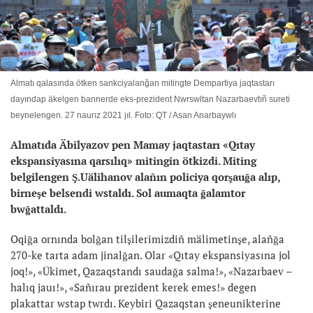
Almatı qalasında ötken sankciyalanğan mitingte Dempartiya jaqtastarı
dayındap äkelgen bannerde eks-prezident Nwrswltan Nazarbaevtıñ sureti
beynelengen. 27 naurız 2021 jıl. Foto: QT / Asan Anarbaywlı
Almatıda Äbilyazov pen Mamay jaqtastarı «Qıtay
ekspansiyasına qarsılıq» mitingin ötkizdi. Miting
belgilengen Ş.Uälihanov alañın policiya qorşauğa alıp,
birneşe belsendi wstaldı. Sol aumaqta ğalamtor
bwğattaldı.
Oqiğa ornında bolğan tilşilerimizdiñ mälimetinşe, alañğa
270-ke tarta adam jinalğan. Olar «Qıtay ekspansiyasına jol
joq!», «Ükimet, Qazaqstandı saudağa salma!», «Nazarbaev –
halıq jauı!», «Sañırau prezident kerek emes!» degen
plakattar wstap twrdı. Keybiri Qazaqstan şeneunikterine