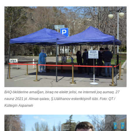
BAQ ökilderine arnalğan, biraq ne elektr jelisi, ne interneti joq aumaq. 27
naurız 2021 jıl. Almatı qalası, Ş.Uälihanov eskertkişiniñ tübi. Foto: QT /
Kültegin Aspanwlı