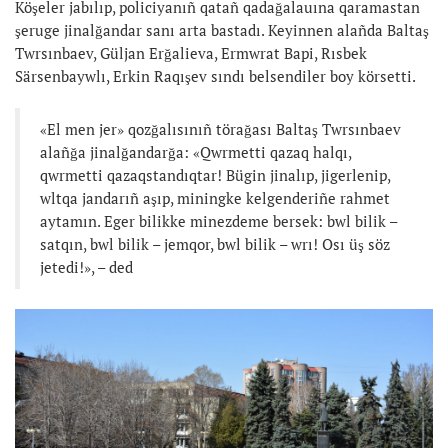
Köşeler jabılıp, policiyanıñ qatañ qadağalauına qaramastan
şeruge jinalğandar sanı arta bastadı. Keyinnen alañda Baltaş
Twrsınbaev, Güljan Erğalieva, Ermwrat Bapi, Rısbek
Särsenbaywlı, Erkin Raqışev sındı belsendiler boy körsetti.
«El men jer» qozğalısınıñ törağası Baltaş Twrsınbaev
alañğa jinalğandarğa: «Qwrmetti qazaq halqı,
qwrmetti qazaqstandıqtar! Bügin jinalıp, jigerlenip,
wltqa jandarıñ aşıp, miningke kelgenderiñe rahmet
aytamın. Eger bilikke minezdeme bersek: bwl bilik –
satqın, bwl bilik – jemqor, bwl bilik – wrı! Osı üş söz
jetedi!», – ded