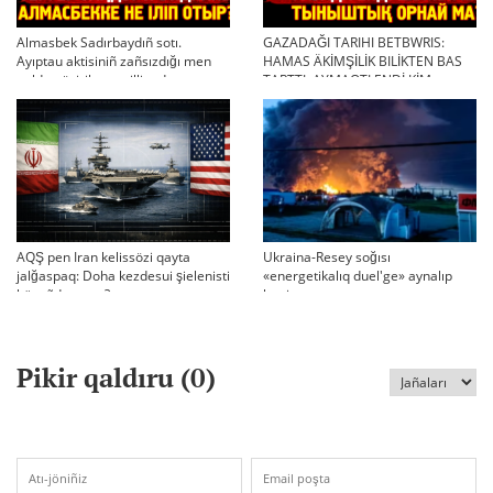
Almasbek Sadırbaydıñ sotı.
GAZADAĞI TARIHI BETBWRIS:
Ayıptau aktisiniñ zañsızdığı men
HAMAS ÄKİMŞİLİK BILİKTEN BAS
qoldan ösirilgen milliondar
TARTTI. AYMAQTI ENDİ KİM
BASQARADI?
AQŞ pen Iran kelissözi qayta
Ukraina-Resey soğısı
jalğaspaq: Doha kezdesui şielenisti
«energetikalıq duel'ge» aynalıp
bäseñdete me?
ketti
Pikir qaldıru (
0
)