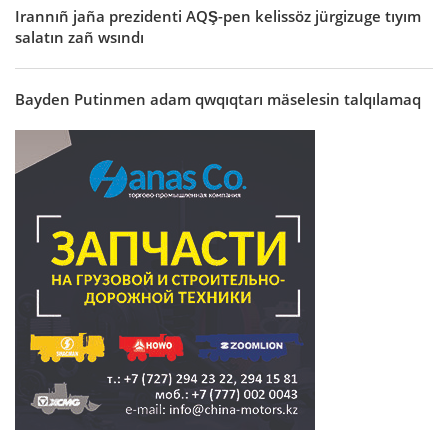
Irannıñ jaña prezidenti AQŞ-pen kelissöz jürgizuge tıyım
salatın zañ wsındı
Bayden Putinmen adam qwqıqtarı mäselesin talqılamaq