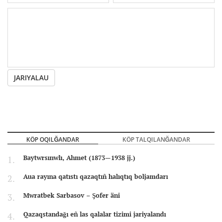
JARIYALAU
KÖP OQILĞANDAR
KÖP TALQILANĞANDAR
Baytwrsınwlı, Ahmet (1873—1938 jj.)
Aua rayına qatıstı qazaqtıñ halıqtıq boljamdarı
Mwratbek Sarbasov – Şofer äni
Qazaqstandağı eñ las qalalar tizimi jariyalandı