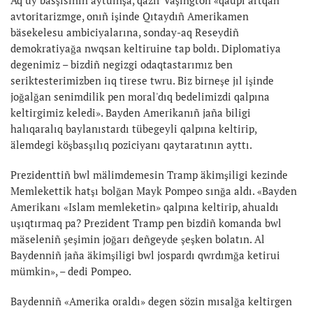
avtoritarizmge, onıñ işinde Qıtaydıñ Amerikamen
bäsekelesu ambiciyalarına, sonday-aq Reseydiñ
demokratiyağa nwqsan keltiruine tap boldı. Diplomatiya
degenimiz – bizdiñ negizgi odaqtastarımız ben
seriktesterimizben iıq tirese twru. Biz birneşe jıl işinde
joğalğan senimdilik pen moral'dıq bedelimizdi qalpına
keltirgimiz keledi». Bayden Amerikanıñ jaña biligi
halıqaralıq baylanıstardı tübegeyli qalpına keltirip,
älemdegi köşbasşılıq poziciyanı qaytaratının ayttı.
Prezidenttiñ bwl mälimdemesin Tramp äkimşiligi kezinde
Memlekettik hatşı bolğan Mayk Pompeo sınğa aldı. «Bayden
Amerikanı «Islam memleketin» qalpına keltirip, ahualdı
uşıqtırmaq pa? Prezident Tramp pen bizdiñ komanda bwl
mäseleniñ şeşimin joğarı deñgeyde şeşken bolatın. Al
Baydenniñ jaña äkimşiligi bwl jospardı qwrdımğa ketirui
mümkin», – dedi Pompeo.
Baydenniñ «Amerika oraldı» degen sözin mısalğa keltirgen