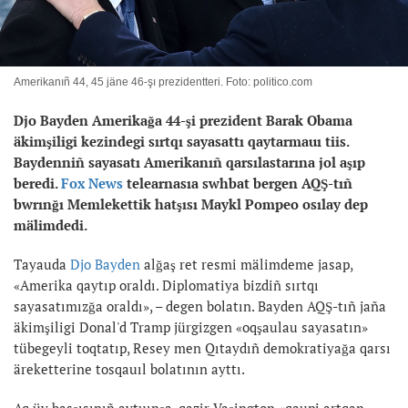
Amerikanıñ 44, 45 jäne 46-şı prezidentteri. Foto: politico.com
Djo Bayden Amerikağa 44-şi prezident Barak Obama
äkimşiligi kezindegi sırtqı sayasattı qaytarmauı tiis.
Baydenniñ sayasatı Amerikanıñ qarsılastarına jol aşıp
beredi.
Fox News
telearnasıa swhbat bergen AQŞ-tıñ
bwrınğı Memlekettik hatşısı Maykl Pompeo osılay dep
mälimdedi.
Tayauda
Djo Bayden
alğaş ret resmi mälimdeme jasap,
«Amerika qaytıp oraldı. Diplomatiya bizdiñ sırtqı
sayasatımızğa oraldı», – degen bolatın. Bayden AQŞ-tıñ jaña
äkimşiligi Donal'd Tramp jürgizgen «oqşaulau sayasatın»
tübegeyli toqtatıp, Resey men Qıtaydıñ demokratiyağa qarsı
äreketterine tosqauıl bolatının ayttı.
Aq üy basşısınıñ aytuınşa, qazir Vaşington «qaupi artqan