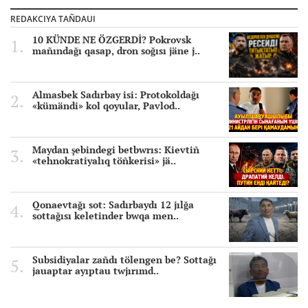
REDAKCIYA TAÑDAUI
10 KÜNDE NE ÖZGERDİ? Pokrovsk
mañındağı qasap, dron soğısı jäne j..
Almasbek Sadırbay isi: Protokoldağı
«kümändi» kol qoyular, Pavlod..
Maydan şebindegi betbwrıs: Kievtiñ
«tehnokratiyalıq töñkerisi» jä..
Qonaevtağı sot: Sadırbaydı 12 jılğa
sottağısı keletinder bwqa men..
Subsidiyalar zañdı tölengen be? Sottağı
jauaptar ayıptau twjırımd..