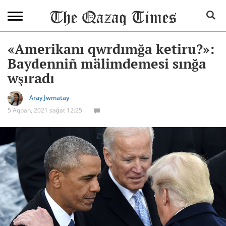
«Amerikanı qwrdımğa ketiru?»:
Baydenniñ mälimdemesi sınğa
wşıradı
Aray Jwmatay
5 Aqpan, 2021 sağat 12:25