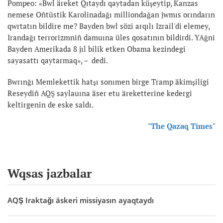
Pompeo: «Bwl äreket Qıtaydı qaytadan küşeytip, Kanzas
nemese Oñtüstik Karolinadağı milliondağan jwmıs orındarın
qwrtatın bildire me? Bayden bwl sözi arqılı Izrail'di elemey,
Irandağı terrorizmniñ damuına üles qosatının bildirdi. YAğni
Bayden Amerikada 8 jıl bilik etken Obama kezindegi
sayasattı qaytarmaq», – dedi.
Bwrınğı Memlekettik hatşı sonımen birge Tramp äkimşiligi
Reseydiñ AQŞ saylauına äser etu äreketterine kedergi
keltirgenin de eske saldı.
"The Qazaq Times"
Wqsas jazbalar
AQŞ Iraktağı äskeri missiyasın ayaqtaydı