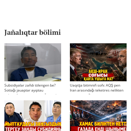
Jañalıqtar bölimi
Subsidiyalar zañdı tölengen be?
Uaqıtşa bitimniñ soñı: AQŞ pen
Sottağı jauaptar ayıptau
Iran arasındağı teketires nelikten
twjırımdarın qayta qarauğa negiz
qayta uşıqtı?
bola ala ma?