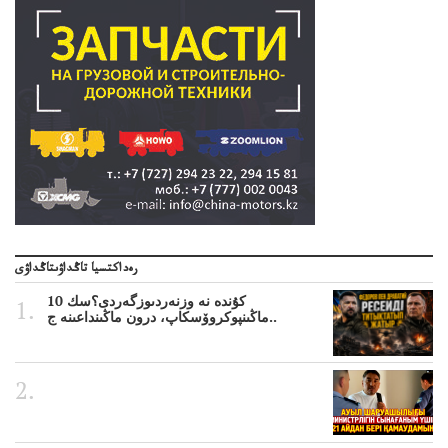
رەداكتسيا تاڭداۋىتاڭداۋى
10 كۇندە نە وزنەردىوزگەردى؟سك
ماڭىنپوكروۆسكاپ، درون ماڭىنداعىنە ج..