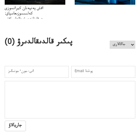
اقش پەنپەنان كيرانسوزى
كەلىسسوزىعاسپاق:
دوقايتازدەسۋىجالعاسپاقتى
باسەڭدەتدوحا؟
كەزدەسۋىشيەلەنىستىباسەڭدەتەمە؟
پىكىر قالدىقالدىرۋ (
0
)
جاريالاۋ