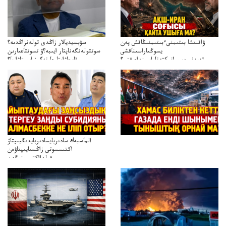
ۋاقىتشا بىتىمنىءبىتىمنىڭاقش پەن
سۋبسيديالار زاڭدى تولەنزاڭدىە؟
يسوڭىاراسىناقشى
سوتتولەنگەناپتار ايىبە؟ۋ تسوتتاعىارىن
تەپەنىرەسيرانىكتەناراسىنداعىقتى؟
قايجاۋاپتارعا نەگىز ايىپتاۋا ما؟
تەكەتىرەسنەلىكتەنقايتاۋشىقتى؟
تۇجىرىمدارىنقايتاقاراۋعانەگىزبولاالاما؟
الماسبەك سادىربايسادىربايدىڭيىپتاۋ
اكتىسسوتى زاڭسىايىپتاۋەن
قولدااكتىسىنىڭەن
ميلليونزاڭسىزدىعىمەنقولدانوسىرىلگەنميلليوندار