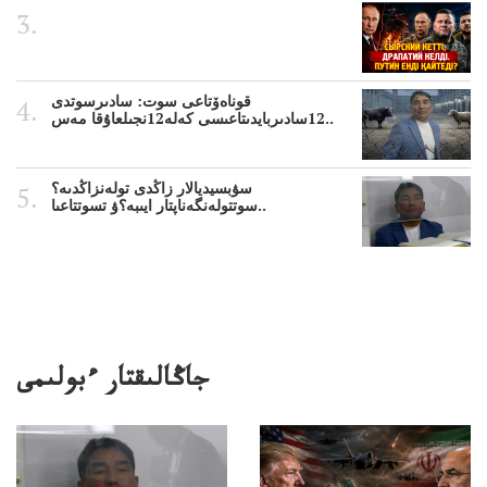
قوناەۆتاعى سوت: سادىرسوتدى
12سادىربايدىتاعىسى كەلە12نجىلعاۇقا مەس..
سۋبسيديالار زاڭدى تولەنزاڭدىە؟
سوتتولەنگەناپتار ايىبە؟ۋ تسوتتاعىا..
جاڭالىقتار ءبولىمى