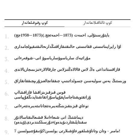
كوپ تالتالقىلانعاندار
كوپ وقىوقىلعاندار
بايتۇرسىنۇلى، احمەت (1873—احمەتجج.)(1873—1938جج)
اۋا رايرايىناتىستى ققاتىستى حالىقتىقازاقتىڭدارىحالىقتىقبولجامدارى
مۇراتبەك سارباسوۆسارباسوۆ انى–شوفەرءانى
قازاقستانداعى ەڭ لاس قالالاەڭتىزلاس جارقالالارءتىزىمىجاريالاندى
ورىستىڭ بەس سولبەسىن جسولداتىنىپ جىققانجالعىزۇرىپجىققانقازاق
قوس قىزقىزىنزاقشا قازاقشااپ
ۇزاتقتويقىتاجاساپقۇپياسۇزاتقانقىتايدىڭقۇپياسى
نوعاي قىزىنقىزىنىڭتەبىرەنتجانانىتەبىرەنتەرءانى
ديماشتىڭ انى شىعاءانىلا قشىعالىقتاسالادۇر
سقىتايلىقتاردىۆيدەو)ءدۇرسىلكىندىردى(ۆيدەو)
7 مامىر - وتان وتاناۋشىلقورعاۋشىلارتى بولسىن!كۇنىقۇتتىبولسىن!