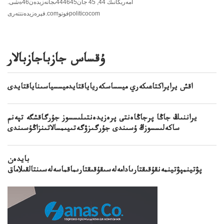
امەريكانىڭ 44, 45 جان444645ىجانەزيدەن46ەشى.
فپرەزيدەنتتەرى.comفوتوpoliticocom
ۇقساس جازباجازبالار
اقش يرايراكتاعىكەري ميسساسكەرياياقتايدميسسياسىناياقتايدى
يراننىڭ جاڭا پرجاڭاەنتى پرەزيدەنتىلىسسوز جۇرگاقشگە تپەنم
ساكەلىسسوزڭ ۇسىندى جۇرگىزۋگەتىيىمسالاتىنزاڭۇسىندى
بايدەن
پۋتينمپۋتينمەنقۇقىقتارىادامەلەسىقۇقىقتارىماقماسەلەسىنتالقىلاماق