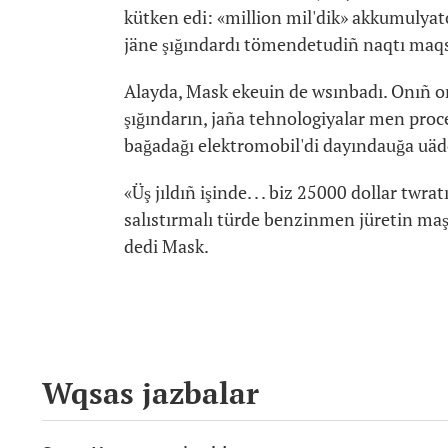
kütken edi: «million mil'dik» akkumulyat
jäne şığındardı tömendetudiñ naqtı maqs
Alayda, Mask ekeuin de wsınbadı. Onıñ orn
şığındarın, jaña tehnologiyalar men proce
bağadağı elektromobil'di dayındauğa uäd
«Üş jıldıñ işinde. . . biz 25000 dollar twr
salıstırmalı türde benzinmen jüretin maş
dedi Mask.
Wqsas jazbalar