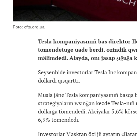
Foto: cfts.org.ua
Tesla kompaniyasınıñ bas direktor I
tömendetuge uäde berdi, özindik qwnı
mälimdedi. Alayda, onı jasap şığuğa k
Seysenbide investorlar Tesla Inc kompan
dollardı qısqarttı.
Musla jäne Tesla kompaniyasınıñ basqa b
strategiyaların wsınğan kezde Tesla-nıñ n
dollarğa tömendedi. Akciyalar 5,6% körset
6,9% tömendedi.
Investorlar Masktan özi jii aytatın «Bata