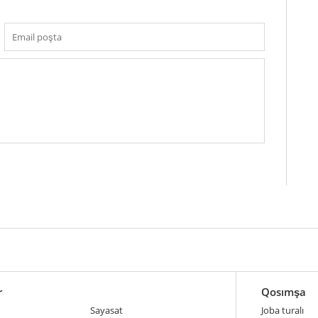
r
Qosımşa
Sayasat
Joba turalı