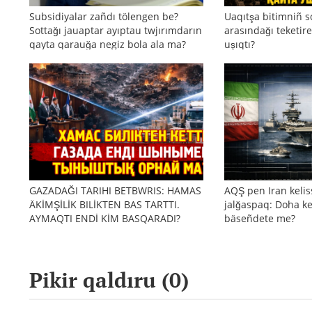
Subsidiyalar zañdı tölengen be?
Uaqıtşa bitimniñ s
Sottağı jauaptar ayıptau twjırımdarın
arasındağı teketire
qayta qarauğa negiz bola ala ma?
uşıqtı?
GAZADAĞI TARIHI BETBWRIS: HAMAS
AQŞ pen Iran kelis
ÄKİMŞİLİK BILİKTEN BAS TARTTI.
jalğaspaq: Doha ke
AYMAQTI ENDİ KİM BASQARADI?
bäseñdete me?
Pikir qaldıru (
0
)