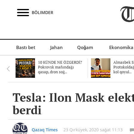
BÖLIMDER
Bastı bet
Jahan
Qoğam
Ekonomika
10 KÜNDE NE ÖZGERDİ?
Almasbek Sa
Pokrovsk mañındağı
Protokolda
qasap, dron soğ..
kol qoyul..
Tesla: Ilon Mask ele
berdi
Qazaq Times
23 Qırküyek, 2020 sağat 11:13