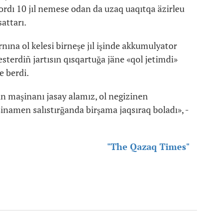
ordı 10 jıl nemese odan da uzaq uaqıtqa äzirleu
attarı.
ına ol kelesi birneşe jıl işinde akkumulyator
sterdiñ jartısın qısqartuğa jäne «qol jetimdi»
e berdi.
atın maşinanı jasay alamız, ol negizinen
inamen salıstırğanda birşama jaqsıraq boladı», -
"The Qazaq Times"