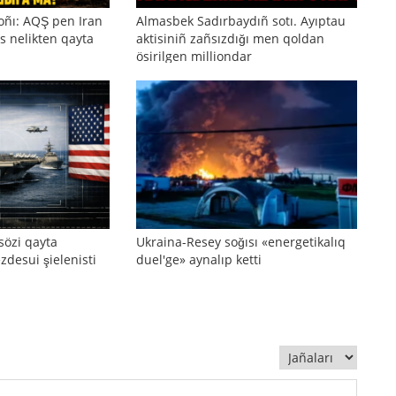
oñı: AQŞ pen Iran
Almasbek Sadırbaydıñ sotı. Ayıptau
s nelikten qayta
aktisiniñ zañsızdığı men qoldan
ösirilgen milliondar
sözi qayta
Ukraina-Resey soğısı «energetikalıq
zdesui şielenisti
duel'ge» aynalıp ketti