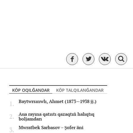
KÖP OQILĞANDAR
KÖP TALQILANĞANDAR
Baytwrsınwlı, Ahmet (1873—1938 jj.)
Aua rayına qatıstı qazaqtıñ halıqtıq
boljamdarı
Mwratbek Sarbasov – Şofer äni