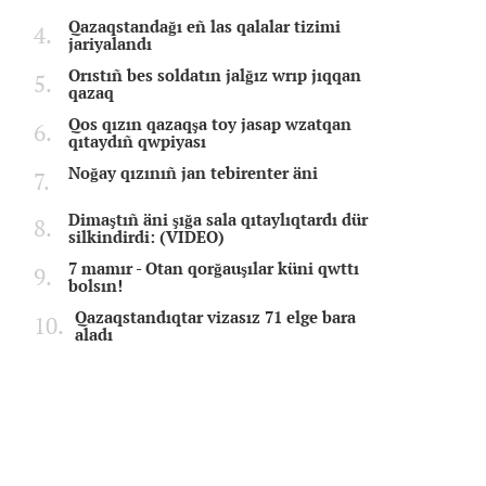
Qazaqstandağı eñ las qalalar tizimi
jariyalandı
Orıstıñ bes soldatın jalğız wrıp jıqqan
qazaq
Qos qızın qazaqşa toy jasap wzatqan
qıtaydıñ qwpiyası
Noğay qızınıñ jan tebirenter äni
Dimaştıñ äni şığa sala qıtaylıqtardı dür
silkindirdi: (VIDEO)
7 mamır - Otan qorğauşılar küni qwttı
bolsın!
Qazaqstandıqtar vizasız 71 elge bara
aladı