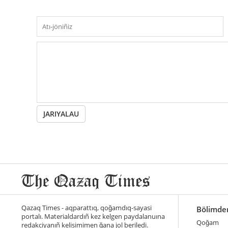
JARIYALAU
Qazaq Times - aqparattıq, qoğamdıq-sayasi
Bölimde
portalı. Materialdardıñ kez kelgen paydalanuına
Qoğam
redakciyanıñ kelisimimen ğana jol beriledi.