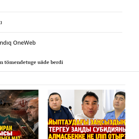
ı
tandıq OneWeb
nın tömendetuge uäde berdi