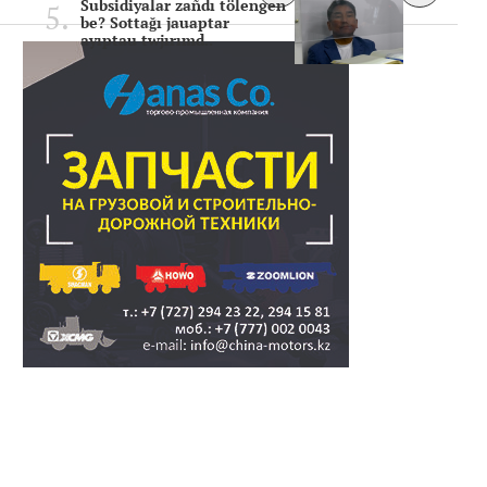
Subsidiyalar zañdı tölengen
be? Sottağı jauaptar
ayıptau twjırımd..