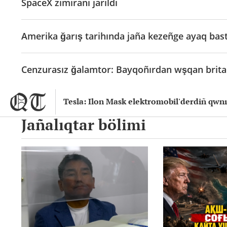
SpaceX zımıranı jarıldı
Amerika ğarış tarihında jaña kezeñge ayaq bast
Cenzurasız ğalamtor: Bayqoñırdan wşqan bri
Tesla: Ilon Mask elektromobil'derdiñ qw
Jañalıqtar bölimi