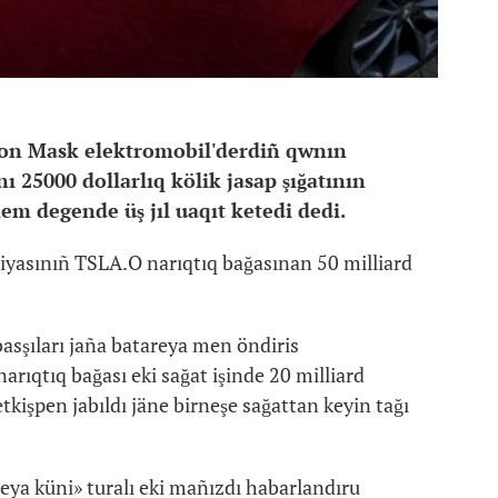
lon Mask elektromobil'derdiñ qwnın
 25000 dollarlıq kölik jasap şığatının
em degende üş jıl uaqıt ketedi dedi.
iyasınıñ TSLA.O narıqtıq bağasınan 50 milliard
asşıları jaña batareya men öndiris
arıqtıq bağası eki sağat işinde 20 milliard
kişpen jabıldı jäne birneşe sağattan keyin tağı
reya küni» turalı eki mañızdı habarlandıru