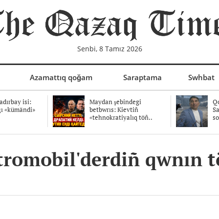
Senbi, 8 Tamız 2026
Azamattıq qoğam
Saraptama
Swhbat
dırbay isi:
Maydan şebindegi
Qo
ğı «kümändi»
betbwrıs: Kievtiñ
Sa
«tehnokratiyalıq töñ..
so
ktromobil'derdiñ qwnın