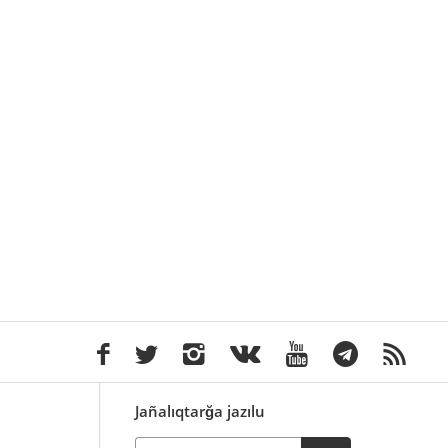
Jañalıqtarğa jazılu