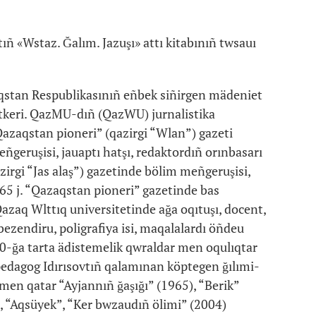
ıñ «Wstaz. Ğalım. Jazuşı» attı kitabınıñ twsauı
stan Respublikasınıñ eñbek siñirgen mädeniet
tkeri. QazMU-dıñ (QazWU) jurnalistika
“Qazaqstan pioneri” (qazirgi “Wlan”) gazeti
geruşisi, jauaptı hatşı, redaktordıñ orınbasarı
qazirgi “Jas alaş”) gazetinde bölim meñgeruşisi,
 65 j. “Qazaqstan pioneri” gazetinde bas
Qazaq Wlttıq universitetinde ağa oqıtuşı, docent,
t bezendiru, poligrafiya isi, maqalalardı öñdeu
 20-ğa tarta ädistemelik qwraldar men oqulıqtar
, pedagog Idırısovtıñ qalamınan köptegen ğılımi-
rmen qatar “Ayjannıñ ğaşığı” (1965), “Berik”
 “Aqsüyek”, “Ker bwzaudıñ ölimi” (2004)