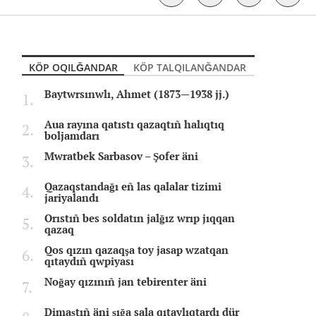
KÖP OQILĞANDAR
KÖP TALQILANĞANDAR
Baytwrsınwlı, Ahmet (1873—1938 jj.)
Aua rayına qatıstı qazaqtıñ halıqtıq
boljamdarı
Mwratbek Sarbasov – Şofer äni
Qazaqstandağı eñ las qalalar tizimi
jariyalandı
Orıstıñ bes soldatın jalğız wrıp jıqqan
qazaq
Qos qızın qazaqşa toy jasap wzatqan
qıtaydıñ qwpiyası
Noğay qızınıñ jan tebirenter äni
Dimaştıñ äni şığa sala qıtaylıqtardı dür