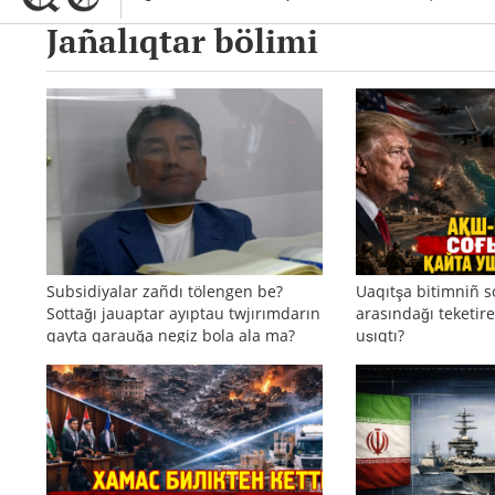
Jañalıqtar bölimi
Subsidiyalar zañdı tölengen be?
Uaqıtşa bitimniñ s
Sottağı jauaptar ayıptau twjırımdarın
arasındağı teketire
qayta qarauğa negiz bola ala ma?
uşıqtı?