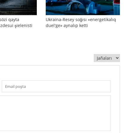
sözi qayta
Ukraina-Resey soğısı «energetikalıq
zdesui şielenisti
duel'ge» aynalıp ketti