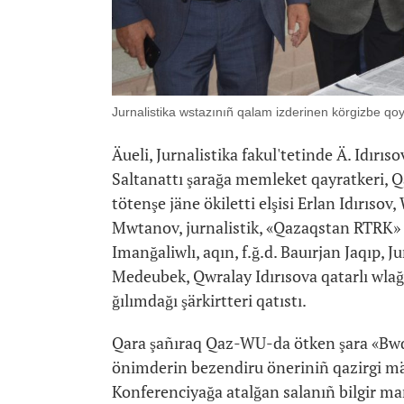
Jurnalistika wstazınıñ qalam izderinen körgizbe qoyı
Äueli, Jurnalistika fakul'tetinde Ä. Idırıs
Saltanattı şarağa memleket qayratkeri, 
tötenşe jäne ökiletti elşisi Erlan Idırısov
Mwtanov, jurnalistik, «Qazaqstan RTRK» 
Imanğaliwlı, aqın, f.ğ.d. Bauırjan Jaqıp, J
Medeubek, Qwralay Idırısova qatarlı wlağ
ğılımdağı şärkirtteri qatıstı.
Qara şañıraq Qaz-WU-da ötken şara «Bwq
önimderin bezendiru öneriniñ qazirgi mäs
Konferenciyağa atalğan salanıñ bilgir m