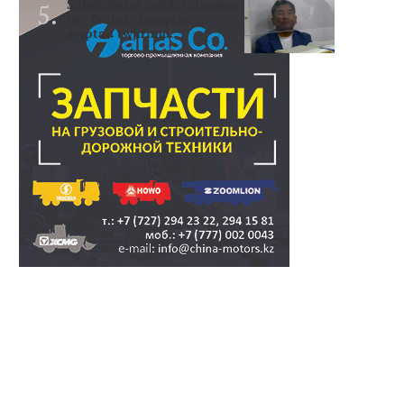
Subsidiyalar zañdı tölengen
be? Sottağı jauaptar
ayıptau twjırımd..