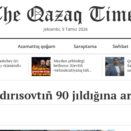
Jeksenbi, 9 Tamız 2026
Azamattıq qoğam
Saraptama
Swhbat
dırbay isi:
Maydan şebindegi
Qo
ğı «kümändi»
betbwrıs: Kievtiñ
Sa
«tehnokratiyalıq töñ..
so
ırısovtıñ 90 jıldığına ar