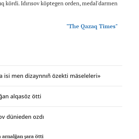
ıq kördi. Idırısov köptegen orden, medal'darmen
"The Qazaq Times"
pa isi men dizaynnıñ özekti mäseleleri»
lğan alqasöz ötti
sov dünieden ozdı
 arnalğan şara ötti