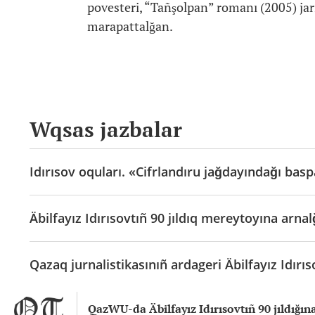
povesteri, “Tañşolpan” romanı (2005) jar
marapattalğan.
Wqsas jazbalar
Idırısov oquları. «Cifrlandıru jağdayındağı bas
Äbilfayız Idırısovtıñ 90 jıldıq mereytoyına arna
Qazaq jurnalistikasınıñ ardageri Äbilfayız Idırı
QazWU-da Äbilfayız Idırısovtıñ 90 jıldığına