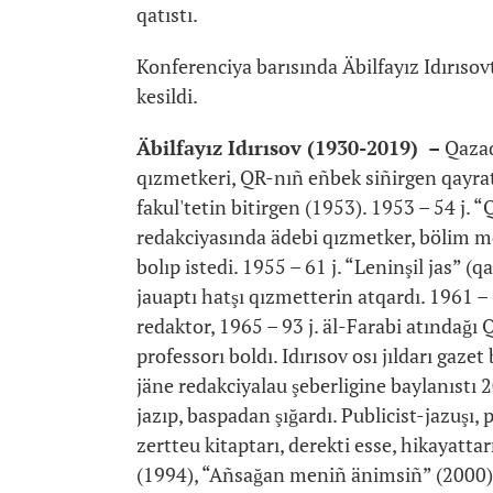
qatıstı.
Konferenciya barısında Äbilfayız Idırısovt
kesildi.
Äbilfayız Idırısov (1930-2019) –
Qazaq
qızmetkeri, QR-nıñ eñbek siñirgen qayra
fakul'tetin bitirgen (1953). 1953 – 54 j. 
redakciyasında ädebi qızmetker, bölim meñ
bolıp istedi. 1955 – 61 j. “Leninşil jas” (
jauaptı hatşı qızmetterin atqardı. 1961 –
redaktor, 1965 – 93 j. äl-Farabi atındağı 
professorı boldı. Idırısov osı jıldarı gaze
jäne redakciyalau şeberligine baylanıstı
jazıp, baspadan şığardı. Publicist-jazuşı
zertteu kitaptarı, derekti esse, hikayatta
(1994), “Añsağan meniñ änimsiñ” (2000),