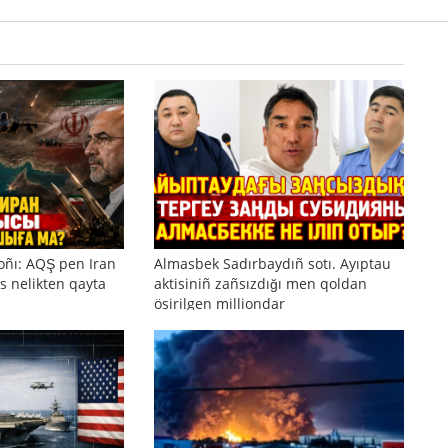
oñı: AQŞ pen Iran
Almasbek Sadırbaydıñ sotı. Ayıptau
s nelikten qayta
aktisiniñ zañsızdığı men qoldan
ösirilgen milliondar