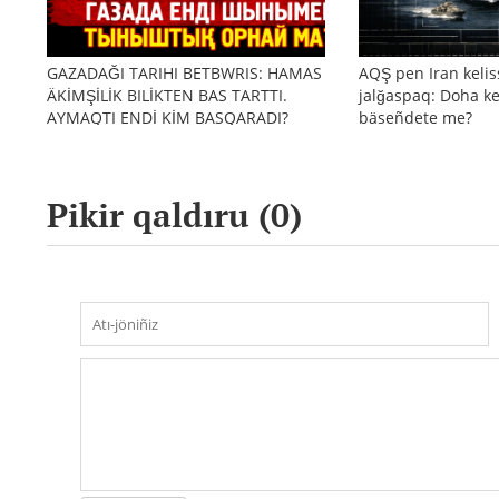
GAZADAĞI TARIHI BETBWRIS: HAMAS
AQŞ pen Iran kelis
ÄKİMŞİLİK BILİKTEN BAS TARTTI.
jalğaspaq: Doha ke
AYMAQTI ENDİ KİM BASQARADI?
bäseñdete me?
Pikir qaldıru (
0
)