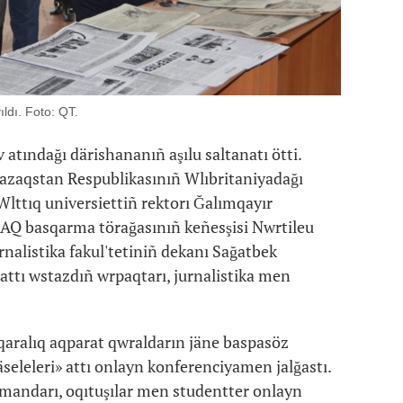
ldı. Foto: QT.
ov atındağı därishananıñ aşılu saltanatı ötti.
Qazaqstan Respublikasınıñ Wlıbritaniyadağı
, Wlttıq universiettiñ rektorı Ğalımqayır
AQ basqarma törağasınıñ keñesşisi Nwrtileu
urnalistika fakul'tetiniñ dekanı Sağatbek
attı wstazdıñ wrpaqtarı, jurnalistika men
aralıq aqparat qwraldarın jäne baspasöz
eleleri» attı onlayn konferenciyamen jalğastı.
amandarı, oqıtuşılar men studentter onlayn