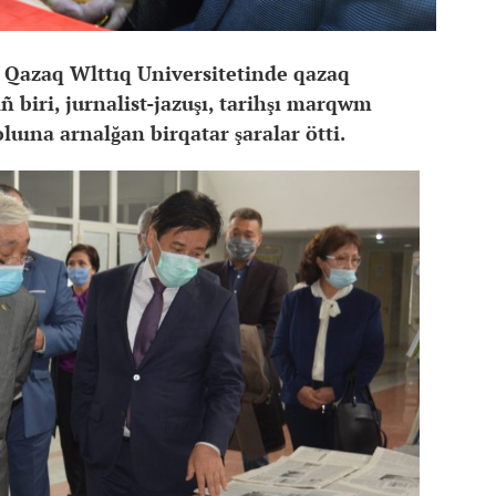
ı Qazaq Wlttıq Universitetinde qazaq
ñ biri, jurnalist-jazuşı, tarihşı marqwm
toluına arnalğan birqatar şaralar ötti.