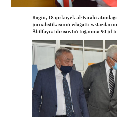
Bügin, 18 qırküyek äl-Farabi atındağ
jurnalistikasınıñ wlağattı wstazdarını
Äbilfayız Idırısovtıñ tuğanına 90 jıl 