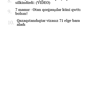
silkindirdi: (VIDEO)
7 mamır - Otan qorğauşılar küni qwttı
bolsın!
Qazaqstandıqtar vizasız 71 elge bara
aladı