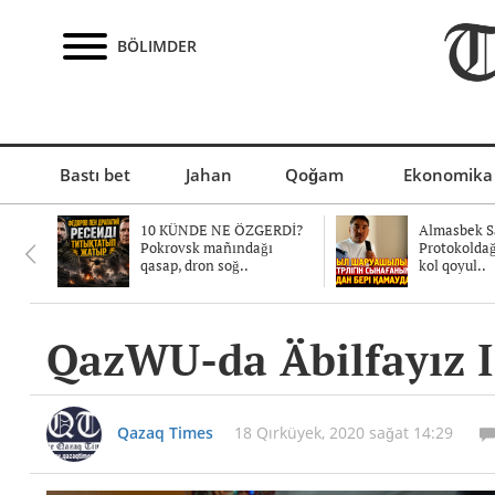
BÖLIMDER
Bastı bet
Jahan
Qoğam
Ekonomika
10 KÜNDE NE ÖZGERDİ?
Almasbek Sa
Pokrovsk mañındağı
Protokolda
qasap, dron soğ..
kol qoyul..
QazWU-da Äbilfayız Id
Qazaq Times
18 Qırküyek, 2020 sağat 14:29