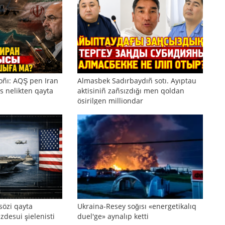
oñı: AQŞ pen Iran
Almasbek Sadırbaydıñ sotı. Ayıptau
s nelikten qayta
aktisiniñ zañsızdığı men qoldan
ösirilgen milliondar
sözi qayta
Ukraina-Resey soğısı «energetikalıq
zdesui şielenisti
duel'ge» aynalıp ketti