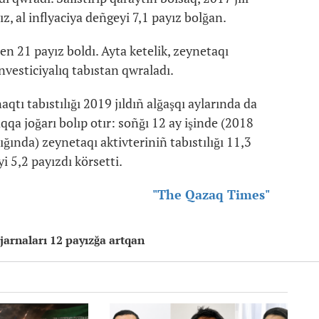
ız, al inflyaciya deñgeyi 7,1 payız bolğan.
n 21 payız boldı. Ayta ketelik, zeynetaqı
nvesticiyalıq tabıstan qwraladı.
tı tabıstılığı 2019 jıldıñ alğaşqı aylarında da
qa joğarı bolıp otır: soñğı 12 ay işinde (2018
ığında) zeynetaqı aktivteriniñ tabıstılığı 11,3
i 5,2 payızdı körsetti.
"The Qazaq Times"
 jarnaları 12 payızğa artqan