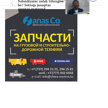
Subsidiyalar zañdı tölengen
be? Sottağı jauaptar
ayıptau twjırımd..