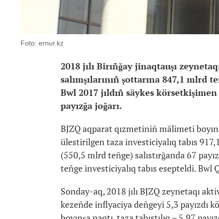
Foto: ernur.kz
2018 jılı Birıñğay jinaqtauşı zeyneta
salımşılarınıñ şottarına 847,1 mlrd t
Bwl 2017 jıldıñ säykes körsetkişimen 
payızğa joğarı.
BJZQ aqparat qızmetiniñ mälimeti boyınşa
ülestirilgen taza investiciyalıq tabıs 917
(550,5 mlrd teñge) salıstırğanda 67 payızğ
teñge investiciyalıq tabıs esepteldi. Bwl
Sonday-aq, 2018 jılı BJZQ zeynetaqı aktivt
kezeñde inflyaciya deñgeyi 5,3 payızdı kör
boyınşa naqtı, taza tabıstılıq – 5,97 payız