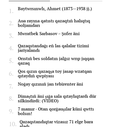
Baytwrsınwlı, Ahmet (1873—1938 jj.)
Aua rayına qatıstı qazaqtıñ halıqtıq
boljamdarı
Mwratbek Sarbasov – Şofer äni
Qazaqstandağı eñ las qalalar tizimi
jariyalandı
Orıstıñ bes soldatın jalğız wrıp jıqqan
qazaq
Qos qızın qazaqşa toy jasap wzatqan
qıtaydıñ qwpiyası
Noğay qızınıñ jan tebirenter äni
Dimaştıñ äni şığa sala qıtaylıqtardı dür
silkindirdi: (VIDEO)
7 mamır - Otan qorğauşılar küni qwttı
bolsın!
Qazaqstandıqtar vizasız 71 elge bara
aladı