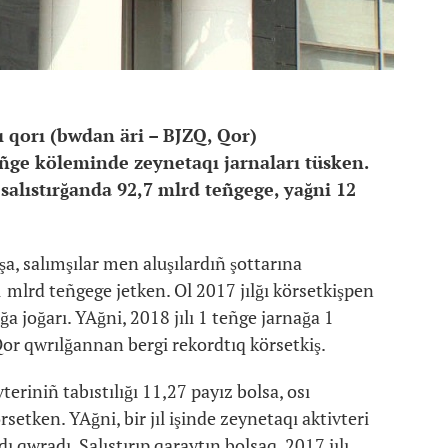
qı qorı (bwdan äri – BJZQ, Qor)
eñge köleminde zeynetaqı jarnaları tüsken.
salıstırğanda 92,7 mlrd teñgege, yağni 12
, salımşılar men aluşılardıñ şottarına
,1 mlrd teñgege jetken. Ol 2017 jılğı körsetkişpen
a joğarı. YAğni, 2018 jılı 1 teñge jarnağa 1
 Qor qwrılğannan bergi rekordtıq körsetkiş.
eriniñ tabıstılığı 11,27 payız bolsa, osı
setken. YAğni, bir jıl işinde zeynetaqı aktivteri
dı qwradı. Salıstırıp qaraytın bolsaq, 2017 jılı