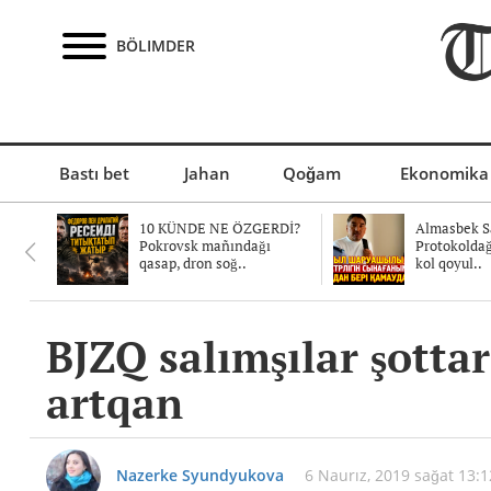
BÖLIMDER
Bastı bet
Jahan
Qoğam
Ekonomika
10 KÜNDE NE ÖZGERDİ?
Almasbek Sa
Pokrovsk mañındağı
Protokolda
qasap, dron soğ..
kol qoyul..
BJZQ salımşılar şotta
artqan
Nazerke Syundyukova
6 Naurız, 2019 sağat 13:1