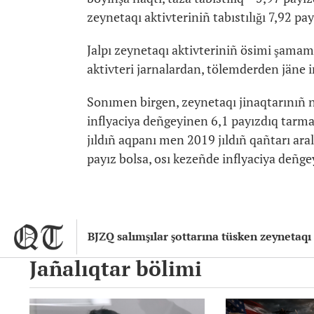
zeynetaqı aktivteriniñ tabıstılığı 7,92 pay
Jalpı zeynetaqı aktivteriniñ ösimi şamame
aktivteri jarnalardan, tölemderden jäne i
Sonımen birgen, zeynetaqı jinaqtarınıñ naq
inflyaciya deñgeyinen 6,1 payızdıq tarmaq
jıldıñ aqpanı men 2019 jıldıñ qañtarı aral
payız bolsa, osı kezeñde inflyaciya deñgey
BJZQ salımşılar şottarına tüsken zeynetaqı
Jañalıqtar bölimi