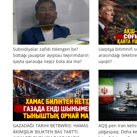
Subsidiyalar zañdı tölengen be?
Uaqıtşa bitimniñ s
Sottağı jauaptar ayıptau twjırımdarın
arasındağı teketire
qayta qarauğa negiz bola ala ma?
uşıqtı?
GAZADAĞI TARIHI BETBWRIS: HAMAS
AQŞ pen Iran kelis
ÄKİMŞİLİK BILİKTEN BAS TARTTI.
jalğaspaq: Doha ke