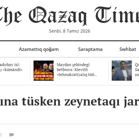
Senbi, 8 Tamız 2026
Azamattıq qoğam
Saraptama
Swhbat
dırbay isi:
Maydan şebindegi
Qo
ğı «kümändi»
betbwrıs: Kievtiñ
Sa
«tehnokratiyalıq töñ..
so
rına tüsken zeynetaqı ja
2