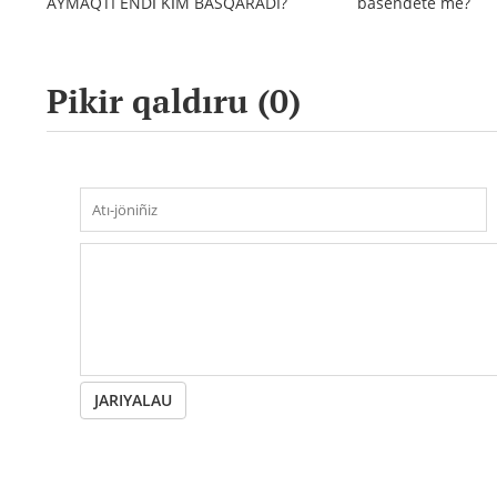
AYMAQTI ENDİ KİM BASQARADI?
bäseñdete me?
Pikir qaldıru (
0
)
JARIYALAU