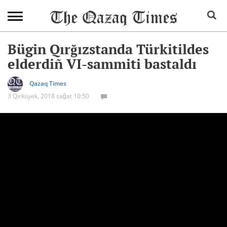
Bügin Qırğızstanda Türkitildes
elderdiñ VI-sammiti bastaldı
Qazaq Times
3 Qırküyek, 2018 sağat 10:50