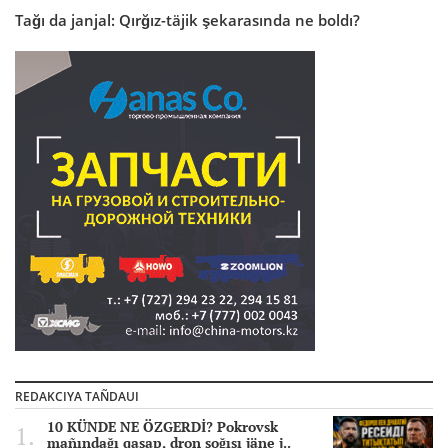
Tağı da janjal: Qırğız-täjik şekarasında ne boldı?
REDAKCIYA TAÑDAUI
10 KÜNDE NE ÖZGERDİ? Pokrovsk
mañındağı qasap, dron soğısı jäne j..