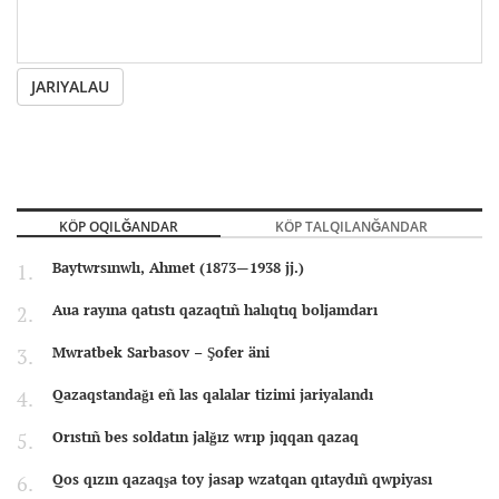
JARIYALAU
KÖP OQILĞANDAR
KÖP TALQILANĞANDAR
Baytwrsınwlı, Ahmet (1873—1938 jj.)
Aua rayına qatıstı qazaqtıñ halıqtıq boljamdarı
Mwratbek Sarbasov – Şofer äni
Qazaqstandağı eñ las qalalar tizimi jariyalandı
Orıstıñ bes soldatın jalğız wrıp jıqqan qazaq
Qos qızın qazaqşa toy jasap wzatqan qıtaydıñ qwpiyası