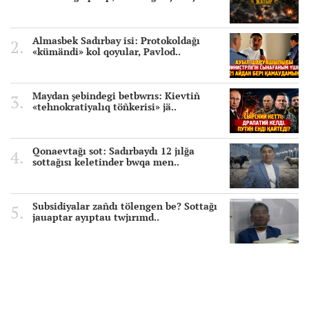
Almasbek Sadırbay isi: Protokoldağı
«kümändi» kol qoyular, Pavlod..
Maydan şebindegi betbwrıs: Kievtiñ
«tehnokratiyalıq töñkerisi» jä..
Qonaevtağı sot: Sadırbaydı 12 jılğa
sottağısı keletinder bwqa men..
Subsidiyalar zañdı tölengen be? Sottağı
jauaptar ayıptau twjırımd..