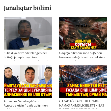
Jañalıqtar bölimi
Subsidiyalar zañdı tölengen be?
Uaqıtşa bitimniñ soñı: AQŞ pen
Sottağı jauaptar ayıptau
Iran arasındağı teketires nelikten
twjırımdarın qayta qarauğa negiz
qayta uşıqtı?
bola ala ma?
Almasbek Sadırbaydıñ sotı.
GAZADAĞI TARIHI BETBWRIS:
Ayıptau aktisiniñ zañsızdığı men
HAMAS ÄKİMŞİLİK BILİKTEN BAS
qoldan ösirilgen milliondar
TARTTI. AYMAQTI ENDİ KİM