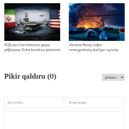
BASQARADI?
AQŞ pen Iran kelissözi qayta
Ukraina-Resey soğısı
jalğaspaq: Doha kezdesui şielenisti
«energetikalıq duel'ge» aynalıp
bäseñdete me?
ketti
Pikir qaldıru (
0
)