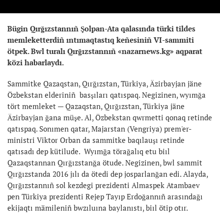
Bügin Qırğızstannıñ Şolpan-Ata qalasında türki tildes
memleketterdiñ ıntımaqtastıq keñesiniñ
VI-sammiti
ötpek. Bwl turalı Qırğızstannıñ «nazarnews.kg» aqparat
közi habarlaydı.
Sammitke Qazaqstan, Qırğızstan, Türkiya, Äzirbayjan jäne
Özbekstan elderiniñ basşıları qatıspaq. Negizinen, wyımğa
tört memleket — Qazaqstan, Qırğızstan, Türkiya jäne
Äzirbayjan ğana müşe. Al, Özbekstan qwrmetti qonaq retinde
qatıspaq. Sonımen qatar, Majarstan (Vengriya) prem'er-
ministri Viktor Orban da sammitke baqılauşı retinde
qatısadı dep kütilude. Wyımğa törağalıq etu biıl
Qazaqstannan Qırğızstanğa ötude. Negizinen, bwl sammit
Qırğızstanda 2016 jılı da ötedi dep josparlanğan edi. Alayda,
Qırğızstannıñ sol kezdegi prezidenti Almaspek Atambaev
pen Türkiya prezidenti Rejep Tayıp Erdoğannıñ arasındağı
ekijaqtı mämileniñ bwzıluına baylanıstı, biıl ötip otır.