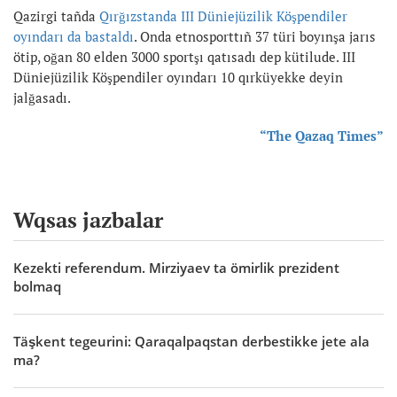
Qazirgi tañda
Qırğızstanda III Düniejüzilik Köşpendiler
oyındarı da bastaldı
. Onda etnosporttıñ 37 türi boyınşa jarıs
ötip, oğan 80 elden 3000 sportşı qatısadı dep kütilude. III
Düniejüzilik Köşpendiler oyındarı 10 qırküyekke deyin
jalğasadı.
“The Qazaq Times”
Wqsas jazbalar
Kezekti referendum. Mirziyaev ta ömirlik prezident
bolmaq
Täşkent tegeurini: Qaraqalpaqstan derbestikke jete ala
ma?