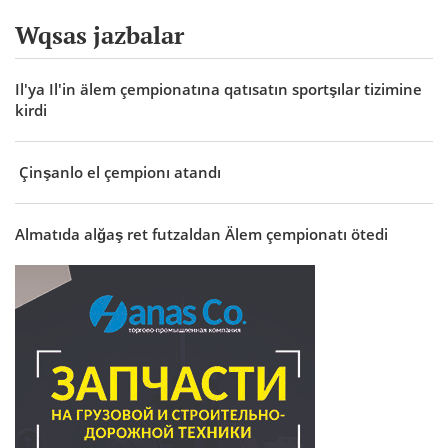
Wqsas jazbalar
Il'ya Il'in älem çempionatına qatısatın sportşılar tizimine
kirdi
Çinşanlo el çempionı atandı
Almatıda alğaş ret futzaldan Älem çempionatı ötedi