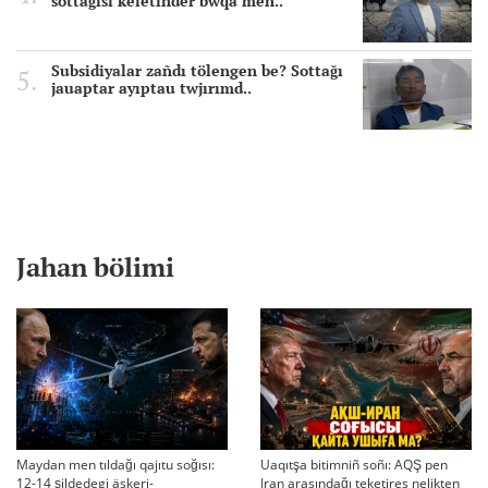
sottağısı keletinder bwqa men..
Subsidiyalar zañdı tölengen be? Sottağı
jauaptar ayıptau twjırımd..
Jahan bölimi
Maydan men tıldağı qajıtu soğısı:
Uaqıtşa bitimniñ soñı: AQŞ pen
12-14 şildedegi äskeri-
Iran arasındağı teketires nelikten