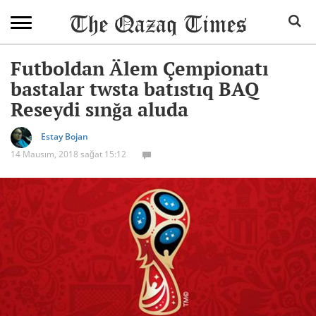
Futboldan Älem Çempionatı
bastalar twsta batıstıq BAQ
Reseydi sınğa aluda
Estay Bojan
14 Mausım, 2018 sağat 15:12