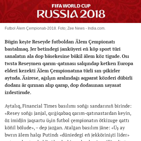
Futbol Älem Çempionatı-2018. Foto; Zee News - India.com.
Bügin keşte Reseyde futboldan Älem Çempionatı
bastalmaq. Jer betindegi janküyeri eñ köp sport türi
sanalatın ala dop bäsekesine bükil älem köz tigude. Osı
twsta Reseymen qarım-qatınası salqındap ketken Europa
elderi kezekti Älem Çempionatına türli sın-pikirler
aytuda. Äsirese, ağılşın aralındağı aqparat közderi dübirli
dodanı är qırınan alıp qarap, dop dodasınan sayasat
izdestirude.
Aytalıq, Financial Times basılımı soñğı sandarınıñ birinde:
«Resey soñğı janjal, qırğiqabaq qarım-qatınastardan keyin,
öz imidjin jaqsartu üşin futbol çempionatın ötkizuge qattı
köñil bölude», – dep jazğan. Atalğan basılım jäne: «Üş ay
bwrın älem halqı Putindı «düniedegi eñ jekkörinişti lider»