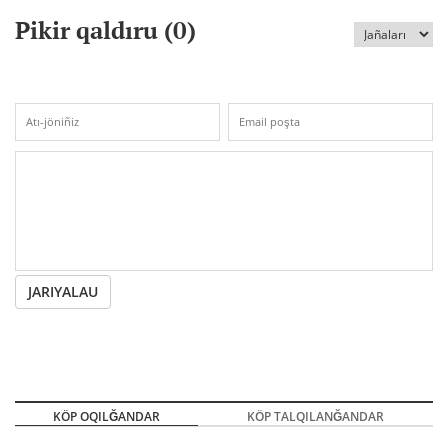
Pikir qaldıru (
0
)
JARIYALAU
KÖP OQILĞANDAR
KÖP TALQILANĞANDAR