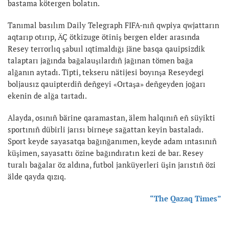
bastama kötergen bolatın.
Tanımal basılım Daily Telegraph FIFA-nıñ qwpiya qwjattarın
aqtarıp otırıp, ÄÇ ötkizuge ötiniş bergen elder arasında
Resey terrorlıq şabuıl ıqtimaldığı jäne basqa qauipsizdik
talaptarı jağında bağalauşılardıñ jağınan tömen bağa
alğanın aytadı. Tipti, tekseru nätijesi boyınşa Reseydegi
boljausız qauipterdiñ deñgeyi «Ortaşa» deñgeyden joğarı
ekenin de alğa tartadı.
Alayda, osınıñ bärine qaramastan, älem halqınıñ eñ süyikti
sportınıñ dübirli jarısı birneşe sağattan keyin bastaladı.
Sport keyde sayasatqa bağınğanımen, keyde adam ıntasınıñ
küşimen, sayasattı özine bağındıratın kezi de bar. Resey
turalı bağalar öz aldına, futbol janküyerleri üşin jarıstıñ özi
älde qayda qızıq.
“The Qazaq Times”