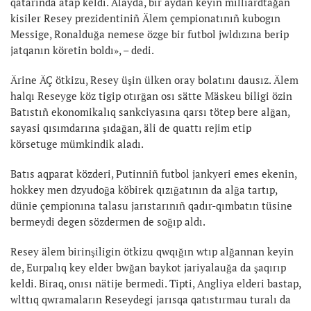
qatarında atap keldi. Alayda, bir aydan keyin milliardtağan
kisiler Resey prezidentiniñ Älem çempionatınıñ kubogın
Messige, Ronalduğa nemese özge bir futbol jwldızına berip
jatqanın köretin boldı», – dedi.
Ärine ÄÇ ötkizu, Resey üşin ülken oray bolatını dausız. Älem
halqı Reseyge köz tigip otırğan osı sätte Mäskeu biligi özin
Batıstıñ ekonomikalıq sankciyasına qarsı tötep bere alğan,
sayasi qısımdarına şıdağan, äli de quattı rejim etip
körsetuge mümkindik aladı.
Batıs aqparat közderi, Putinniñ futbol jankyeri emes ekenin,
hokkey men dzyudoğa köbirek qızığatının da alğa tartıp,
dünie çempionına talasu jarıstarınıñ qadır-qımbatın tüsine
bermeydi degen sözdermen de soğıp aldı.
Resey älem birinşiligin ötkizu qwqığın wtıp alğannan keyin
de, Eurpalıq key elder bwğan baykot jariyalauğa da şaqırıp
keldi. Biraq, onısı nätije bermedi. Tipti, Angliya elderi bastap,
wlttıq qwramaların Reseydegi jarısqa qatıstırmau turalı da