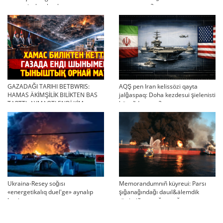
strategiyalıq ahual
qayta uşıqtı?
GAZADAĞI TARIHI BETBWRIS:
AQŞ pen Iran kelissözi qayta
HAMAS ÄKİMŞİLİK BILİKTEN BAS
jalğaspaq: Doha kezdesui şielenisti
TARTTI. AYMAQTI ENDİ KİM
bäseñdete me?
BASQARADI?
Ukraina-Resey soğısı
Memorandumnıñ küyreui: Parsı
«energetikalıq duel'ge» aynalıp
şığanağındağı dauıl&älemdik
ketti
tärtiptiñ sın sağatı soğıp twr