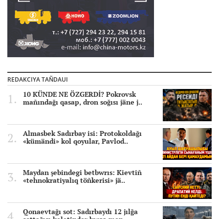
REDAKCIYA TAÑDAUI
10 KÜNDE NE ÖZGERDİ? Pokrovsk
mañındağı qasap, dron soğısı jäne j..
Almasbek Sadırbay isi: Protokoldağı
«kümändi» kol qoyular, Pavlod..
Maydan şebindegi betbwrıs: Kievtiñ
«tehnokratiyalıq töñkerisi» jä..
Qonaevtağı sot: Sadırbaydı 12 jılğa