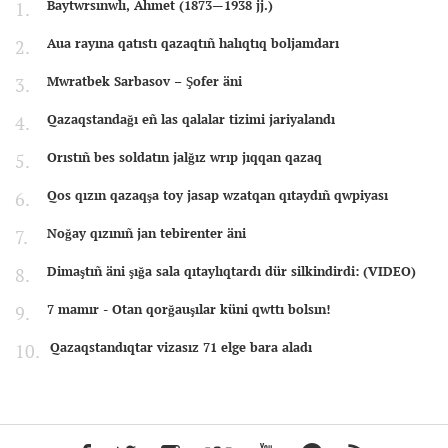
Baytwrsınwlı, Ahmet (1873—1938 jj.)
Aua rayına qatıstı qazaqtıñ halıqtıq boljamdarı
Mwratbek Sarbasov – Şofer äni
Qazaqstandağı eñ las qalalar tizimi jariyalandı
Orıstıñ bes soldatın jalğız wrıp jıqqan qazaq
Qos qızın qazaqşa toy jasap wzatqan qıtaydıñ qwpiyası
Noğay qızınıñ jan tebirenter äni
Dimaştıñ äni şığa sala qıtaylıqtardı dür silkindirdi: (VIDEO)
7 mamır - Otan qorğauşılar küni qwttı bolsın!
Qazaqstandıqtar vizasız 71 elge bara aladı