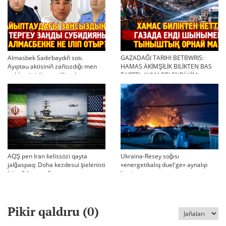
Almasbek Sadırbaydıñ sotı.
GAZADAĞI TARIHI BETBWRIS:
Ayıptau aktisiniñ zañsızdığı men
HAMAS ÄKİMŞİLİK BILİKTEN BAS
qoldan ösirilgen milliondar
TARTTI. AYMAQTI ENDİ KİM
BASQARADI?
AQŞ pen Iran kelissözi qayta
Ukraina-Resey soğısı
jalğaspaq: Doha kezdesui şielenisti
«energetikalıq duel'ge» aynalıp
bäseñdete me?
ketti
Pikir qaldıru (
0
)