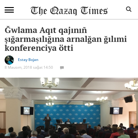
Ğwlama Aqıt qajınıñ
şığarmaşılığına arnalğan ğılımi
konferenciya ötti
Estay Bojan
8 Mausım, 2018 sağat 14:50