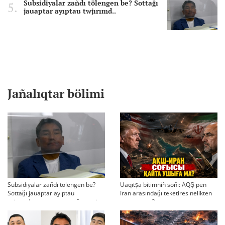
Subsidiyalar zañdı tölengen be? Sottağı
jauaptar ayıptau twjırımd..
Jañalıqtar bölimi
Subsidiyalar zañdı tölengen be?
Uaqıtşa bitimniñ soñı: AQŞ pen
Sottağı jauaptar ayıptau
Iran arasındağı teketires nelikten
twjırımdarın qayta qarauğa negiz
qayta uşıqtı?
bola ala ma?