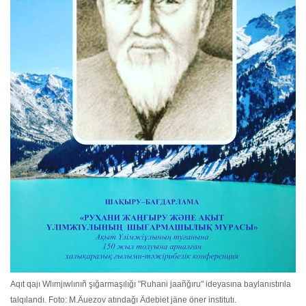
Aqıt qajı Wlımjıwlınıñ şığarmaşılığı "Ruhani jaañğıru" ideyasına baylanıstırıla
talqılandı. Foto: M.Äuezov atındağı Ädebiet jäne öner institutı.