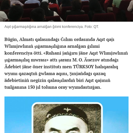
Aqıt şığarmaşılığına arnalğan ğılımi konferenciya. Foto: QT.
Bügin, Almatı qalasındağı Ğılım ordasında Aqıt qajı
Wlımjıwlınıñ şığarmaşılığına arnalğan ğılımi
konferenciya ötti. «Ruhani jañğıru jäne Aqıt Wlımjıwlınıñ
şığarmaşılıq mwrası» attı şaranı M. O. Äuezov atındağı
Ädebiet jäne öner institutı men TÜRKSOY halıqaralıq
wyımı qazaqtıñ ğwlama aqını, Şınjañdağı qazaq
ädebietiniñ negizin qalauşılardıñ biri Aqıt qajınıñ
tuılğanına 150 jıl toluına oray wyımdastırğan.