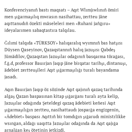
Konferenciyanıñ bastı maqsatı – Aqıt Wlımjıwlınıñ ömiri
men şığarmaşılıq mwrasın nasihattau, zertteu jäne
aqıttanudıñ özekti mäseleleri men «Ruhani jañğıru»
ideyalarımen sabaqtastıra talqılau.
Ğılımi talqıda «TÜRKSOY» halıqaralıq wyımnıñ bas hatşısı
Düysen Qaseyinov, Qazaqstannıñ halıq jazuşısı Qabdeş
Jümädilov, Qazaqstan Jazuşılar odağınıñ basqarma törağası,
f.ğ.d, professor Bauırjan Jaqıp jäne birqatar tarihşı, dintanuşı,
ädebiet zertteuşileri Aqıt şığarmaşılığı turalı bayandama
jasadı.
Aqın Bauırjan Jaqıp öz sözinde Aqıt qajınıñ qazaq tarihında
alğaş Qazan baspasınan kitap şığarğanı turalı ayta kelip,
Jazuşılar odağında Şeteldegi qazaq ädebieti keñesi Aqıt
şığarmaşılığın zertteu, nasihattaudı josparğa engizgenin,
«Ädebiet» baspası Aqıttıñ bir tomdığın şığarudı ministrlikke
wsınğan, aldağı uaqıtta Jazuşılar odağında da Aqıt qajığa
arnalğan keş ötetinin jetkizdi.