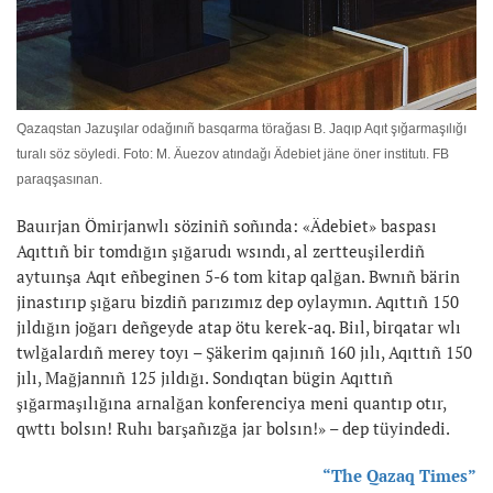
Qazaqstan Jazuşılar odağınıñ basqarma törağası B. Jaqıp Aqıt şığarmaşılığı
turalı söz söyledi. Foto: M. Äuezov atındağı Ädebiet jäne öner institutı. FB
paraqşasınan.
Bauırjan Ömirjanwlı söziniñ soñında: «Ädebiet» baspası
Aqıttıñ bir tomdığın şığarudı wsındı, al zertteuşilerdiñ
aytuınşa Aqıt eñbeginen 5-6 tom kitap qalğan. Bwnıñ bärin
jinastırıp şığaru bizdiñ parızımız dep oylaymın. Aqıttıñ 150
jıldığın joğarı deñgeyde atap ötu kerek-aq. Biıl, birqatar wlı
twlğalardıñ merey toyı – Şäkerim qajınıñ 160 jılı, Aqıttıñ 150
jılı, Mağjannıñ 125 jıldığı. Sondıqtan bügin Aqıttıñ
şığarmaşılığına arnalğan konferenciya meni quantıp otır,
qwttı bolsın! Ruhı barşañızğa jar bolsın!» – dep tüyindedi.
“The Qazaq Times”