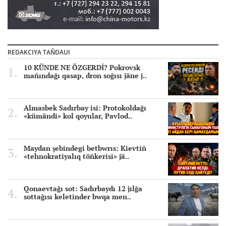
REDAKCIYA TAÑDAUI
10 KÜNDE NE ÖZGERDİ? Pokrovsk
mañındağı qasap, dron soğısı jäne j..
Almasbek Sadırbay isi: Protokoldağı
«kümändi» kol qoyular, Pavlod..
Maydan şebindegi betbwrıs: Kievtiñ
«tehnokratiyalıq töñkerisi» jä..
Qonaevtağı sot: Sadırbaydı 12 jılğa
sottağısı keletinder bwqa men..