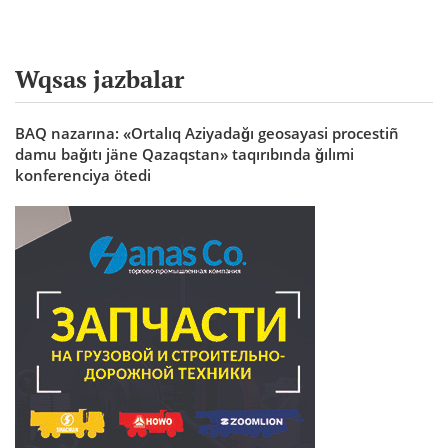
Wqsas jazbalar
BAQ nazarına: «Ortalıq Aziyadağı geosayasi procestiñ
damu bağıtı jäne Qazaqstan» taqırıbında ğılımi
konferenciya ötedi