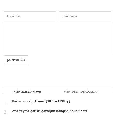
JARIYALAU
KÖP OQILĞANDAR
KÖP TALQILANĞANDAR
Baytwrsınwlı, Ahmet (1873—1938 jj.)
Aua rayına qatıstı qazaqtıñ halıqtıq boljamdarı