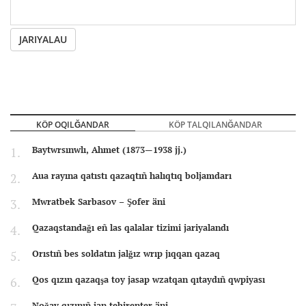
JARIYALAU
KÖP OQILĞANDAR
KÖP TALQILANĞANDAR
Baytwrsınwlı, Ahmet (1873—1938 jj.)
Aua rayına qatıstı qazaqtıñ halıqtıq boljamdarı
Mwratbek Sarbasov – Şofer äni
Qazaqstandağı eñ las qalalar tizimi jariyalandı
Orıstıñ bes soldatın jalğız wrıp jıqqan qazaq
Qos qızın qazaqşa toy jasap wzatqan qıtaydıñ qwpiyası
Noğay qızınıñ jan tebirenter äni