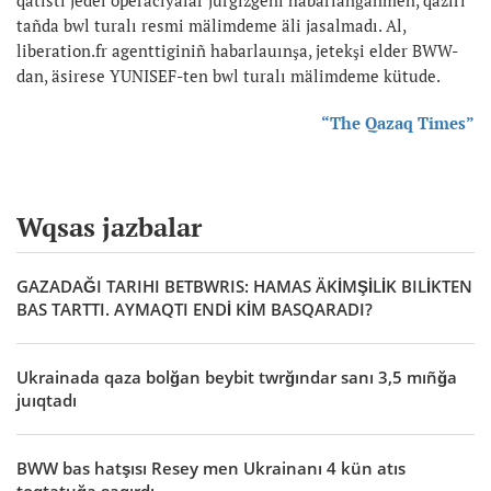
tañda bwl turalı resmi mälimdeme äli jasalmadı. Al,
liberation.fr agenttiginiñ habarlauınşa, jetekşi elder BWW-
dan, äsirese YUNISEF-ten bwl turalı mälimdeme kütude.
“The Qazaq Times”
Wqsas jazbalar
GAZADAĞI TARIHI BETBWRIS: HAMAS ÄKİMŞİLİK BILİKTEN
BAS TARTTI. AYMAQTI ENDİ KİM BASQARADI?
Ukrainada qaza bolğan beybit twrğındar sanı 3,5 mıñğa
juıqtadı
BWW bas hatşısı Resey men Ukrainanı 4 kün atıs
toqtatuğa şaqırdı