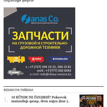
REDAKCIYA TAÑDAUI
10 KÜNDE NE ÖZGERDİ? Pokrovsk
mañındağı qasap, dron soğısı jäne j..