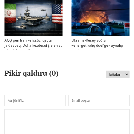
AQŞ pen Iran kelissözi qayta
Ukraina-Resey soğısı
jalğaspaq: Doha kezdesui şielenisti
«energetikalıq duel'ge» aynalıp
bäseñdete me?
ketti
Pikir qaldıru (
0
)