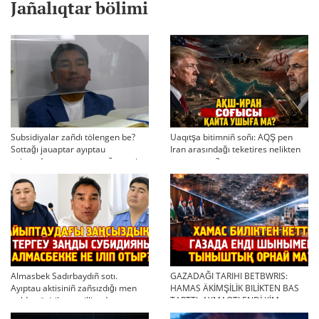
Jañalıqtar bölimi
Subsidiyalar zañdı tölengen be?
Uaqıtşa bitimniñ soñı: AQŞ pen
Sottağı jauaptar ayıptau
Iran arasındağı teketires nelikten
twjırımdarın qayta qarauğa negiz
qayta uşıqtı?
bola ala ma?
Almasbek Sadırbaydıñ sotı.
GAZADAĞI TARIHI BETBWRIS:
Ayıptau aktisiniñ zañsızdığı men
HAMAS ÄKİMŞİLİK BILİKTEN BAS
qoldan ösirilgen milliondar
TARTTI. AYMAQTI ENDİ KİM
BASQARADI?