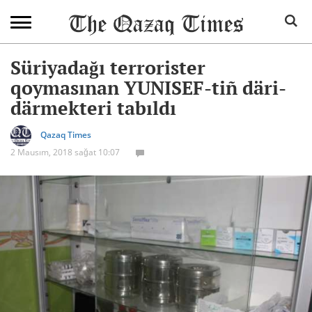
Süriyadağı terrorister
qoymasınan YUNISEF-tiñ däri-
därmekteri tabıldı
Qazaq Times
2 Mausım, 2018 sağat 10:07