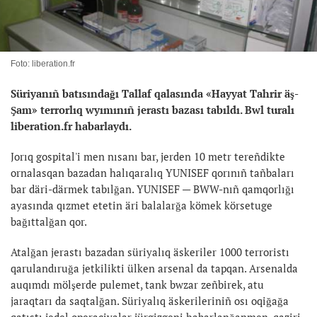
Foto: liberation.fr
Süriyanıñ batısındağı Tallaf qalasında «Hayyat Tahrir äş-
Şam» terrorlıq wyımınıñ jerastı bazası tabıldı. Bwl
turalı
liberation.fr
habarlaydı.
Jorıq gospital'i men nısanı bar, jerden 10 metr tereñdikte
ornalasqan bazadan halıqaralıq YUNISEF qorınıñ tañbaları
bar däri-därmek tabılğan. YUNISEF — BWW-nıñ qamqorlığı
ayasında qızmet etetin äri balalarğa kömek körsetuge
bağıttalğan qor.
Atalğan jerastı bazadan süriyalıq äskeriler 1000 terroristı
qarulandıruğa jetkilikti ülken arsenal da tapqan. Arsenalda
auqımdı mölşerde pulemet, tank bwzar zeñbirek, atu
jaraqtarı da saqtalğan. Süriyalıq äskerileriniñ osı oqiğağa
qatıstı jedel operaciyalar jürgizgeni habarlanğanmen, qaziri