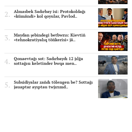
Almasbek Sadırbay isi: Protokoldağı
«kümändi» kol qoyular, Pavlod..
Maydan şebindegi betbwrıs: Kievtiñ
«tehnokratiyalıq töñkerisi» jä..
Qonaevtağı sot: Sadırbaydı 12 jılğa
sottağısı keletinder bwqa men..
Subsidiyalar zañdı tölengen be? Sottağı
jauaptar ayıptau twjırımd..