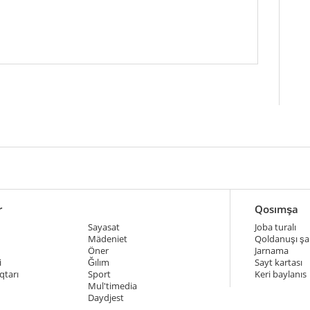
r
Qosımşa
Sayasat
Joba turalı
Mädeniet
Qoldanuşı şar
Öner
Jarnama
i
Ğılım
Sayt kartası
qtarı
Sport
Keri baylanıs
Mul'timedia
Daydjest