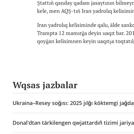
Ştattıñ qanday qadam jasaytının bilmeym
kele, men AQŞ-tıñ Iran yadrolıq kelisimi
Iran yadrolıq kelisiminde qalu, älde sankc
Trampta 12 mamırğa deyin uaqıt bar. 2015 
qoyğan kelisimnen keyin uaqıtşa toqtatıl
Wqsas jazbalar
Ukraina–Resey soğısı: 2025 jılğı köktemgi jağda
Donal'dtan tärkilengen qwjattardıñ tizimi jariya