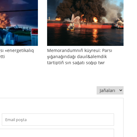
sı «energetikalıq
Memorandumnıñ küyreui: Parsı
tti
şığanağındağı dauıl&älemdik
tärtiptiñ sın sağatı soğıp twr