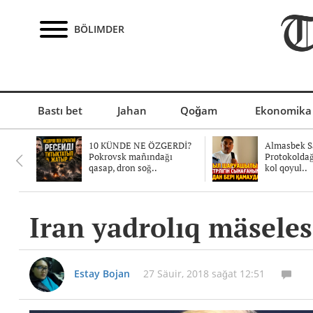
BÖLIMDER
Bastı bet
Jahan
Qoğam
Ekonomika
10 KÜNDE NE ÖZGERDİ?
Almasbek Sa
Pokrovsk mañındağı
Protokolda
qasap, dron soğ..
kol qoyul..
Iran yadrolıq mäsele
Estay Bojan
27 Säuir, 2018 sağat 12:51