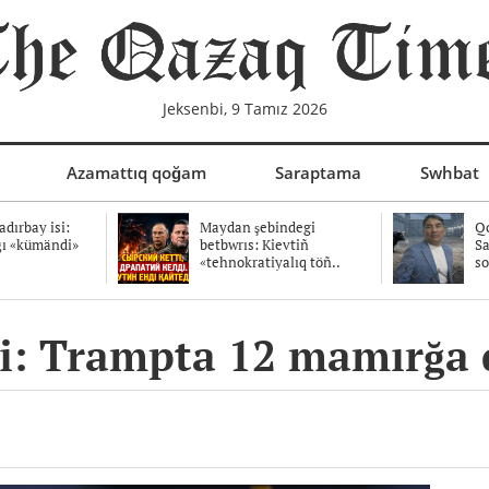
Jeksenbi, 9 Tamız 2026
Azamattıq qoğam
Saraptama
Swhbat
dırbay isi:
Maydan şebindegi
Qo
ğı «kümändi»
betbwrıs: Kievtiñ
Sa
«tehnokratiyalıq töñ..
so
si: Trampta 12 mamırğa d