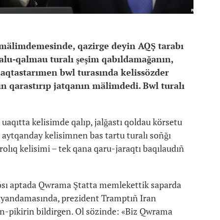
i mälimdemesinde, qazirge deyin AQŞ tarabı
 qalu-qalmau turalı şeşim qabıldamağanın,
qtastarımen bwl turasında kelissözder
rın qarastırıp jatqanın mälimdedi. Bwl turalı
uaqıtta kelisimde qalıp, jalğastı qoldau körsetu
aytqanday kelisimnen bas tartu turalı soñğı
olıq kelisimi – tek qana qaru-jaraqtı baqılaudıñ
osı aptada Qwrama Ştatta memlekettik saparda
bayandamasında, prezident Tramptıñ Iran
ın-pikirin bildirgen. Ol sözinde: «Biz Qwrama