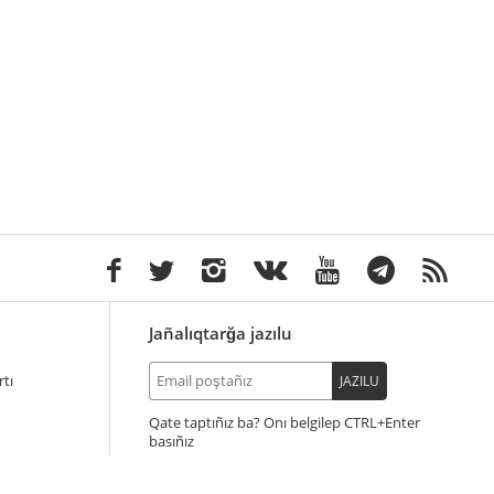
Jañalıqtarğa jazılu
tı
JAZILU
Qate taptıñız ba? Onı belgilep
+Enter
basıñız