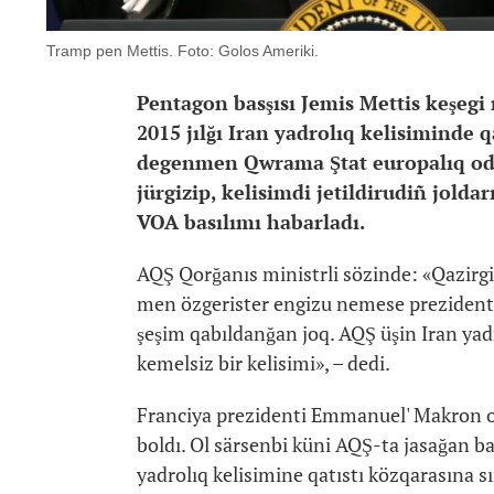
Tramp pen Mettis. Foto: Golos Ameriki.
Pentagon basşısı Jemis Mettis keşeg
2015 jılğı Iran yadrolıq kelisiminde
degenmen Qwrama Ştat europalıq oda
jürgizip, kelisimdi jetildirudiñ jolda
VOA basılımı habarladı.
AQŞ Qorğanıs ministrli sözinde: «Qazirgi 
men özgerister engizu nemese prezident 
şeşim qabıldanğan joq. AQŞ üşin Iran yadr
kemelsiz bir kelisimi», – dedi.
Franciya prezidenti Emmanuel' Makron 
boldı. Ol särsenbi küni AQŞ-ta jasağan 
yadrolıq kelisimine qatıstı közqarasına s