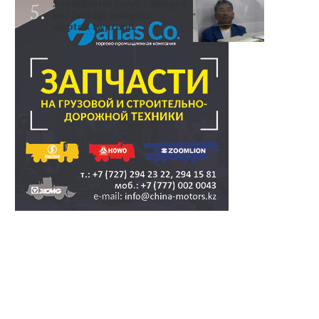
Subsidiyalar zañdı tölengen
be? Sottağı jauaptar
ayıptau twjırımd..