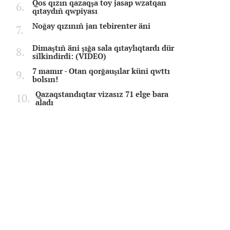
Qos qızın qazaqşa toy jasap wzatqan
qıtaydıñ qwpiyası
Noğay qızınıñ jan tebirenter äni
Dimaştıñ äni şığa sala qıtaylıqtardı dür
silkindirdi: (VIDEO)
7 mamır - Otan qorğauşılar küni qwttı
bolsın!
Qazaqstandıqtar vizasız 71 elge bara
aladı