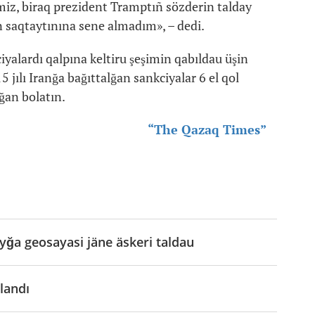
iz, biraq prezident Tramptıñ sözderin talday
n saqtaytınına sene almadım», – dedi.
iyalardı qalpına keltiru şeşimin qabıldau üşin
jılı Iranğa bağıttalğan sankciyalar 6 el qol
ğan bolatın.
“The Qazaq Times”
yğa geosayasi jäne äskeri taldau
landı