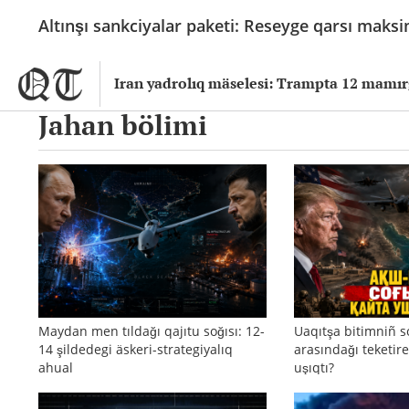
Altınşı sankciyalar paketi: Reseyge qarsı maksi
Iran yadrolıq mäselesi: Trampta 12 mamırğ
Jahan bölimi
Maydan men tıldağı qajıtu soğısı: 12-
Uaqıtşa bitimniñ s
14 şildedegi äskeri-strategiyalıq
arasındağı teketire
ahual
uşıqtı?