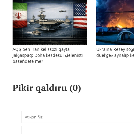
AQŞ pen Iran kelissözi qayta
Ukraina-Resey soğı
jalğaspaq: Doha kezdesui şielenisti
duel'ge» aynalıp ke
bäseñdete me?
Pikir qaldıru (
0
)