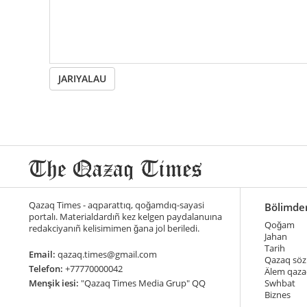
JARIYALAU
Qazaq Times - aqparattıq, qoğamdıq-sayasi
Bölimde
portalı. Materialdardıñ kez kelgen paydalanuına
Qoğam
redakciyanıñ kelisimimen ğana jol beriledi.
Jahan
Tarih
Email:
qazaq.times@gmail.com
Qazaq söz
Telefon:
+77770000042
Älem qaza
Menşik iesi:
"Qazaq Times Media Grup" QQ
Swhbat
Biznes