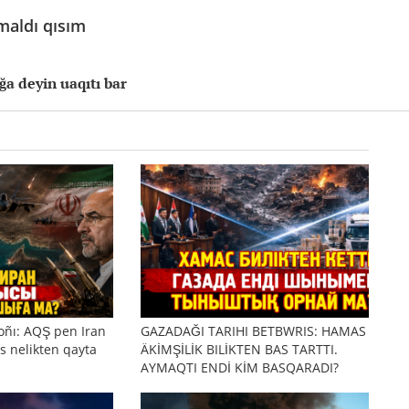
maldı qısım
a deyin uaqıtı bar
oñı: AQŞ pen Iran
GAZADAĞI TARIHI BETBWRIS: HAMAS
s nelikten qayta
ÄKİMŞİLİK BILİKTEN BAS TARTTI.
AYMAQTI ENDİ KİM BASQARADI?