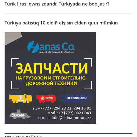
Türik lirası qwnsızdandı: Türkiyada ne bop jatır?
Türkiya batıstıq 10 eldiñ elşisin elden quuı mümkin