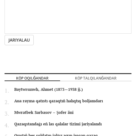
JARIYALAU
KÖP OQILĞANDAR
KÖP TALQILANĞANDAR
Baytwrsınwlı, Ahmet (1873—1938 jj.)
Aua rayına qatıstı qazaqtıñ halıqtıq boljamdarı
Mwratbek Sarbasov – Şofer äni
Qazaqstandağı eñ las qalalar tizimi jariyalandı
Orıstıñ bes soldatın jalğız wrıp jıqqan qazaq