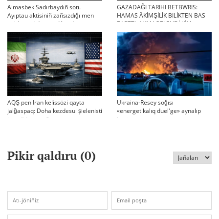
Almasbek Sadırbaydıñ sotı.
GAZADAĞI TARIHI BETBWRIS:
Ayıptau aktisiniñ zañsızdığı men
HAMAS ÄKİMŞİLİK BILİKTEN BAS
qoldan ösirilgen milliondar
TARTTI. AYMAQTI ENDİ KİM
BASQARADI?
AQŞ pen Iran kelissözi qayta
Ukraina-Resey soğısı
jalğaspaq: Doha kezdesui şielenisti
«energetikalıq duel'ge» aynalıp
bäseñdete me?
ketti
Pikir qaldıru (
0
)