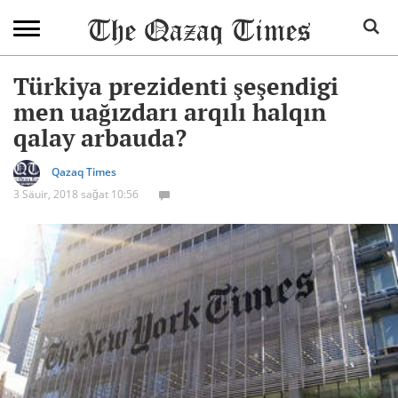
Türkiya prezidenti şeşendigi
men uağızdarı arqılı halqın
qalay arbauda?
Qazaq Times
3 Säuir, 2018 sağat 10:56