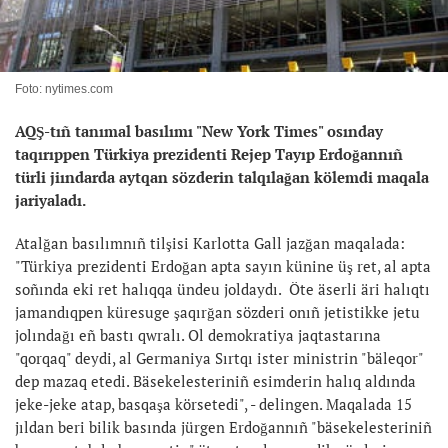
Foto: nytimes.com
AQŞ-tıñ tanımal basılımı "New York Times" osınday
taqırıppen Türkiya prezidenti Rejep Tayıp Erdoğannıñ
türli jiındarda aytqan sözderin talqılağan kölemdi maqala
jariyaladı.
Atalğan basılımnıñ tilşisi Karlotta Gall jazğan maqalada:
"Türkiya prezidenti Erdoğan apta sayın künine üş ret, al apta
soñında eki ret halıqqa ündeu joldaydı. Öte äserli äri halıqtı
jamandıqpen küresuge şaqırğan sözderi onıñ jetistikke jetu
jolındağı eñ bastı qwralı. Ol demokratiya jaqtastarına
"qorqaq" deydi, al Germaniya Sırtqı ister ministrin "bäleqor"
dep mazaq etedi. Bäsekelesteriniñ esimderin halıq aldında
jeke-jeke atap, basqaşa körsetedi", - delingen. Maqalada 15
jıldan beri bilik basında jürgen Erdoğannıñ "bäsekelesteriniñ