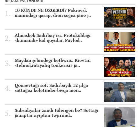
REDAKCIYA TAÑDAUI
10 KÜNDE NE ÖZGERDİ? Pokrovsk
mañındağı qasap, dron soğısı jäne j..
Almasbek Sadırbay isi: Protokoldağı
«kümändi» kol qoyular, Pavlod..
Maydan şebindegi betbwrıs: Kievtiñ
«tehnokratiyalıq töñkerisi» jä..
Qonaevtağı sot: Sadırbaydı 12 jılğa
sottağısı keletinder bwqa men..
Subsidiyalar zañdı tölengen be? Sottağı
jauaptar ayıptau twjırımd..