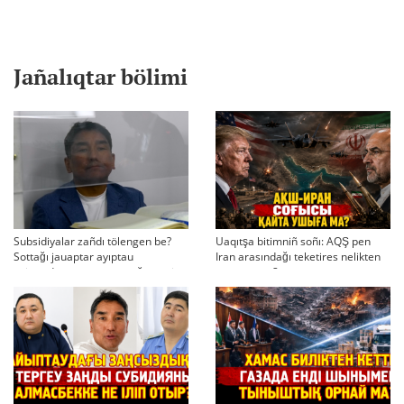
Jañalıqtar bölimi
Subsidiyalar zañdı tölengen be?
Uaqıtşa bitimniñ soñı: AQŞ pen
Sottağı jauaptar ayıptau
Iran arasındağı teketires nelikten
twjırımdarın qayta qarauğa negiz
qayta uşıqtı?
bola ala ma?