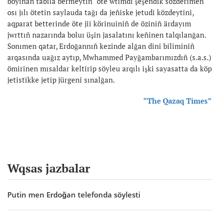
boyınan tabıla bermeytin" öte wtımdı şeşendik sözderimen
osı jılı ötetin saylauda tağı da jeñiske jetudi közdeytini,
aqparat betterinde öte jii körinuiniñ de öziniñ ärdayım
jwrttıñ nazarında boluı üşin jasalatını keñinen talqılanğan.
Sonımen qatar, Erdoğannıñ kezinde alğan dini biliminiñ
arqasında uağız aytıp, Mwhammed Payğambarımızdıñ (s.a.s.)
ömirinen mısaldar keltirip söyleu arqılı işki sayasatta da köp
jetistikke jetip jürgeni sınalğan.
“The Qazaq Times”
Wqsas jazbalar
Putin men Erdoğan telefonda söylesti