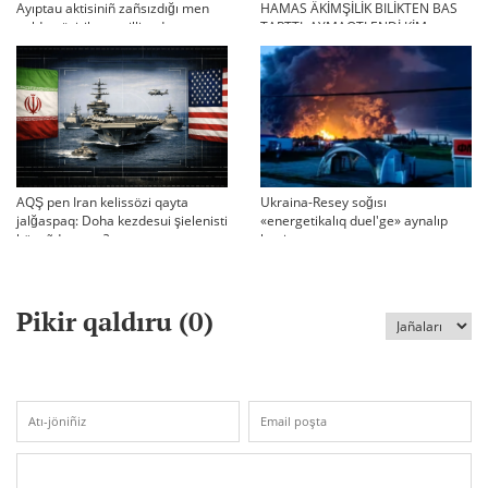
Ayıptau aktisiniñ zañsızdığı men
HAMAS ÄKİMŞİLİK BILİKTEN BAS
qoldan ösirilgen milliondar
TARTTI. AYMAQTI ENDİ KİM
BASQARADI?
AQŞ pen Iran kelissözi qayta
Ukraina-Resey soğısı
jalğaspaq: Doha kezdesui şielenisti
«energetikalıq duel'ge» aynalıp
bäseñdete me?
ketti
Pikir qaldıru (
0
)