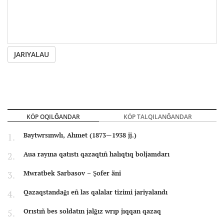
JARIYALAU
KÖP OQILĞANDAR
KÖP TALQILANĞANDAR
Baytwrsınwlı, Ahmet (1873—1938 jj.)
Aua rayına qatıstı qazaqtıñ halıqtıq boljamdarı
Mwratbek Sarbasov – Şofer äni
Qazaqstandağı eñ las qalalar tizimi jariyalandı
Orıstıñ bes soldatın jalğız wrıp jıqqan qazaq