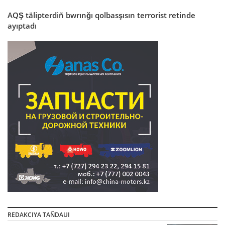
AQŞ tälipterdiñ bwrınğı qolbasşısın terrorist retinde
ayıptadı
REDAKCIYA TAÑDAUI