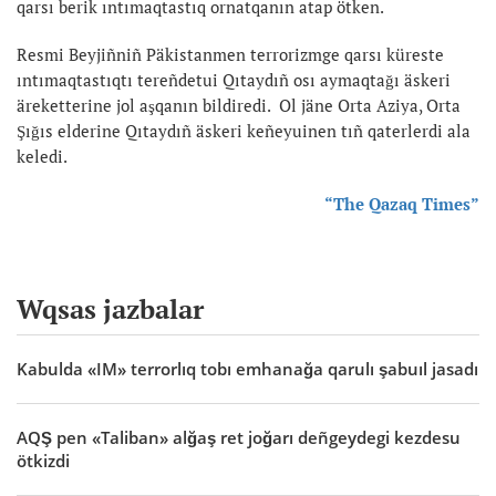
qarsı berik ıntımaqtastıq ornatqanın atap ötken.
Resmi Beyjiñniñ Päkistanmen terrorizmge qarsı küreste
ıntımaqtastıqtı tereñdetui Qıtaydıñ osı aymaqtağı äskeri
äreketterine jol aşqanın bildiredi. Ol jäne Orta Aziya, Orta
Şığıs elderine Qıtaydıñ äskeri keñeyuinen tıñ qaterlerdi ala
keledi.
“The Qazaq Times”
Wqsas jazbalar
Kabulda «IM» terrorlıq tobı emhanağa qarulı şabuıl jasadı
AQŞ pen «Taliban» alğaş ret joğarı deñgeydegi kezdesu
ötkizdi