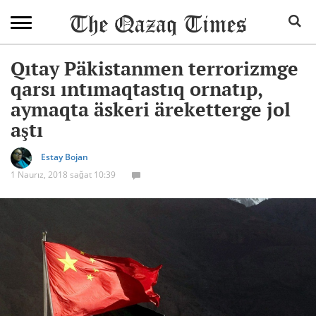
Qıtay Päkistanmen terrorizmge
qarsı ıntımaqtastıq ornatıp,
aymaqta äskeri äreketterge jol
aştı
Estay Bojan
1 Naurız, 2018 sağat 10:39