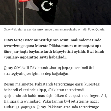
Qıtay-Päkistan arasında terrorizmge qarsı ıntımaqtastıq ornattı. Foto: Quartz.
Qıtay Sırtqı ister ministrliginiñ resmi mälimdemesinde,
terrorizmge qarsı küreste Päkistanmen ıntımaqtastıqtı
jäne jan-jaqtı baylanıstardı küşeytetini aytıldı. Bwl turalı
«Şinlañ» aqparattıq saytı habarladı.
Qıtay SİM ökili Päkistandı «barlıq jaqtağı senimdi äri
strategiyalıq serigimiz» dep bağalağan.
Resmi mälimette, Päkistandı terrorizmge qarsı kürestegi
belsendi el retinde alqap, «Päkistan terrorizmdi
qarjılandırudı boldırmau üşin ülken üles qostı» delingen. Äri,
Halıqaralıq wyımdardı Päkistannıñ bwl jetistigine nazar
audaruğa şaqırğan. Qıtay-Päkistan arasında terrorizmge