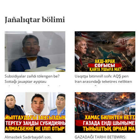
Jañalıqtar bölimi
Subsidiyalar zañdı tölengen be?
Uaqıtşa bitimniñ soñı: AQŞ pen
Sottağı jauaptar ayıptau
Iran arasındağı teketires nelikten
twjırımdarın qayta qarauğa negiz
qayta uşıqtı?
bola ala ma?
Almasbek Sadırbaydıñ sotı.
GAZADAĞI TARIHI BETBWRIS: