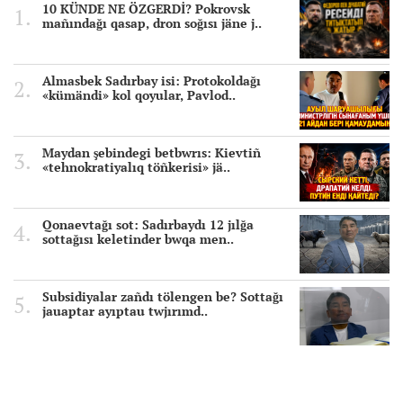
10 KÜNDE NE ÖZGERDİ? Pokrovsk
mañındağı qasap, dron soğısı jäne j..
Almasbek Sadırbay isi: Protokoldağı
«kümändi» kol qoyular, Pavlod..
Maydan şebindegi betbwrıs: Kievtiñ
«tehnokratiyalıq töñkerisi» jä..
Qonaevtağı sot: Sadırbaydı 12 jılğa
sottağısı keletinder bwqa men..
Subsidiyalar zañdı tölengen be? Sottağı
jauaptar ayıptau twjırımd..