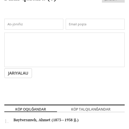
JARIYALAU
KÖP OQILĞANDAR
KÖP TALQILANĞANDAR
Baytwrsınwlı, Ahmet (1873—1938 jj.)