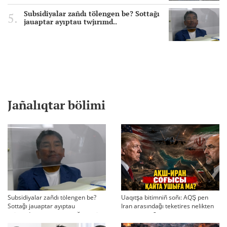
Subsidiyalar zañdı tölengen be? Sottağı
jauaptar ayıptau twjırımd..
Jañalıqtar bölimi
Subsidiyalar zañdı tölengen be?
Uaqıtşa bitimniñ soñı: AQŞ pen
Sottağı jauaptar ayıptau
Iran arasındağı teketires nelikten
twjırımdarın qayta qarauğa negiz
qayta uşıqtı?
bola ala ma?