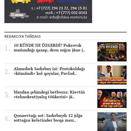
REDAKCIYA TAÑDAUI
10 KÜNDE NE ÖZGERDİ? Pokrovsk
mañındağı qasap, dron soğısı jäne j..
Almasbek Sadırbay isi: Protokoldağı
«kümändi» kol qoyular, Pavlod..
Maydan şebindegi betbwrıs: Kievtiñ
«tehnokratiyalıq töñkerisi» jä..
Qonaevtağı sot: Sadırbaydı 12 jılğa
sottağısı keletinder bwqa men..