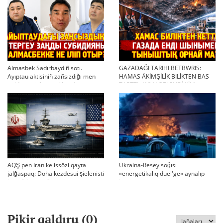
Almasbek Sadırbaydıñ sotı.
GAZADAĞI TARIHI BETBWRIS:
Ayıptau aktisiniñ zañsızdığı men
HAMAS ÄKİMŞİLİK BILİKTEN BAS
qoldan ösirilgen milliondar
TARTTI. AYMAQTI ENDİ KİM
BASQARADI?
AQŞ pen Iran kelissözi qayta
Ukraina-Resey soğısı
jalğaspaq: Doha kezdesui şielenisti
«energetikalıq duel'ge» aynalıp
bäseñdete me?
ketti
Pikir qaldıru (
0
)