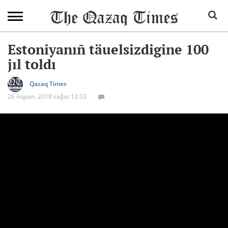
Estoniyanıñ täuelsizdigine 100
jıl toldı
Qazaq Times
26 Aqpan, 2018 sağat 12:33