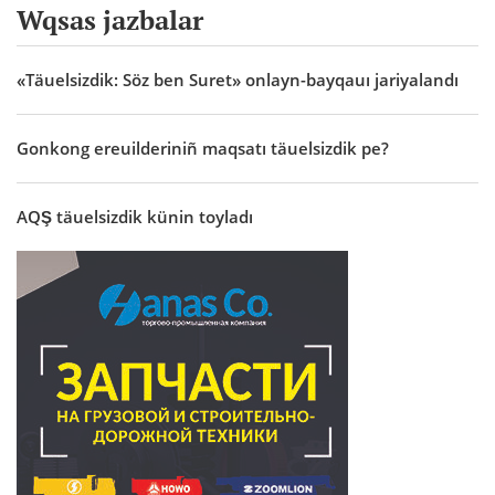
Wqsas jazbalar
«Täuelsizdik: Söz ben Suret» onlayn-bayqauı jariyalandı
Gonkong ereuilderiniñ maqsatı täuelsizdik pe?
AQŞ täuelsizdik künin toyladı