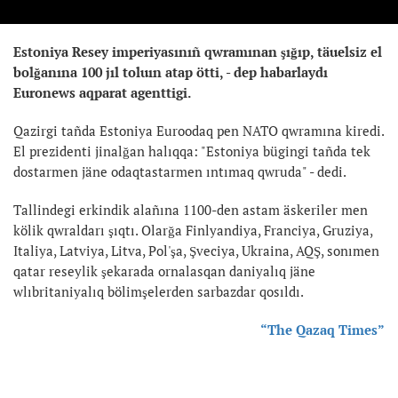
Estoniya Resey imperiyasınıñ qwramınan şığıp, täuelsiz el
bolğanına 100 jıl toluın atap ötti, - dep habarlaydı
Euronews aqparat agenttigi.
Qazirgi tañda Estoniya Euroodaq pen NATO qwramına kiredi.
El prezidenti jinalğan halıqqa: "Estoniya bügingi tañda tek
dostarmen jäne odaqtastarmen ıntımaq qwruda" - dedi.
Tallindegi erkindik alañına 1100-den astam äskeriler men
kölik qwraldarı şıqtı. Olarğa Finlyandiya, Franciya, Gruziya,
Italiya, Latviya, Litva, Pol'şa, Şveciya, Ukraina, AQŞ, sonımen
qatar reseylik şekarada ornalasqan daniyalıq jäne
wlıbritaniyalıq bölimşelerden sarbazdar qosıldı.
“The Qazaq Times”