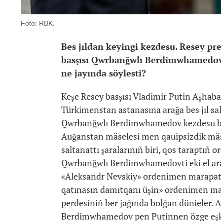
Foto: RBK.
Bes jıldan keyingi kezdesu. Resey p
basşısı Qwrbanğwlı Berdimwhamedov 
ne jayında söylesti?
Keşe Resey basşısı Vladimir Putin Aşhaba
Türkimenstan astanasına arağa bes jıl sa
Qwrbanğwlı Berdimwhamedov kezdesu barı
Auğanstan mäselesi men qauipsizdik mäse
saltanattı şaralarınıñ biri, qos taraptıñ
Qwrbanğwlı Berdimwhamedovti eki el aras
«Aleksandr Nevskiy» ordenimen marapat
qatınasın damıtqanı üşin» ordenimen mar
perdesiniñ ber jağında bolğan dünieler. A
Berdimwhamedov pen Putinnen özge eşkim 