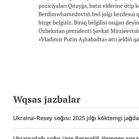
poziciyaları Qıtayğa, batıs elderine öti
Berdimwhamedovtıñ bwl jolğı kezdesui qa
bizge belgisiz. Biraq belgilisi osığan d
Özbekstan prezidenti Şavkat Mirzieevtıñ
«Vladimir Putin Aşhabadta» attı jeldiñ q
Wqsas jazbalar
Ukraina–Resey soğısı: 2025 jılğı köktemgi jağda
Ukrainadağı soğıs jäne Reseydiñ älemnen oqşau