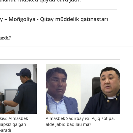
y – Moñgoliya - Qıtay müddelik qatınastarı
ardı?
ñke»: Almasbek
Almasbek Sadırbay isi: Aşıq sot pa,
uapsız qalğan
älde jabıq baqılau ma?
baradı