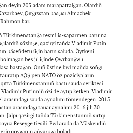
ığan deyin 205 adam marapattalğan. Olardıñ
azarbaev, Qırğızstan basşısı Almazbek
i Rahmon bar.
 soñ Türkimenstanğa resmi is-saparmen baruına
şılardıñ sözinşe, qazirgi tañda Vladimir Putin
sın bäseñdetu üşin barın saluda. Öytkeni
bolmağan bes jıl işinde Qwrbanğwlı
asa bastağan. Onıñ üstine bwl mañda soñğı
ltauratıp AQŞ pen NATO öz poziciyaların
qıtta Türkimenstannıñ bastı sauda seriktesi
 Vladimir Putinniñ özi de aytıp ketken. Vladimir
 el arasındağı sauda aynalımı tömendegen. 2015
tan arasındağı tauar aynalımı 2016 jılı 30
n. Jalpı qazirgi tañda Türkimenstannıñ sırtqı
payızı Reseyge tiesili. Bwl arada da Mäskeudiñ
 berip qoyğanın añğaruğa boladı.