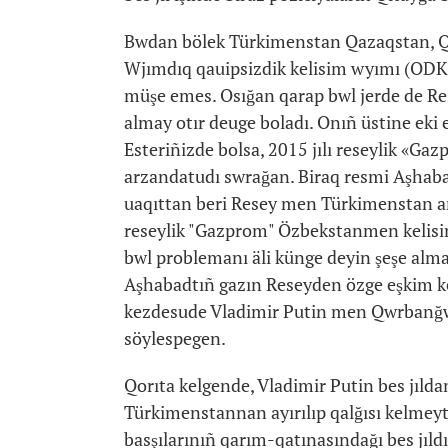
Bwdan bölek Türkimenstan Qazaqstan, Qı
Wjımdıq qauipsizdik kelisim wyımı (ODK
müşe emes. Osığan qarap bwl jerde de R
almay otır deuge boladı. Onıñ üstine eki 
Esteriñizde bolsa, 2015 jılı reseylik «
arzandatudı swrağan. Biraq resmi Aşhabad
uaqıttan beri Resey men Türkimenstan ar
reseylik "Gazprom" Özbekstanmen kelisimş
bwl problemanı äli künge deyin şeşe alma
Aşhabadtıñ gazın Reseyden özge eşkim ker
kezdesude Vladimir Putin men Qwrbanğ
söylespegen.
Qorıta kelgende, Vladimir Putin bes jılda
Türkimenstannan ayırılıp qalğısı kelmeyt
basşılarınıñ qarım-qatınasındağı bes jıl