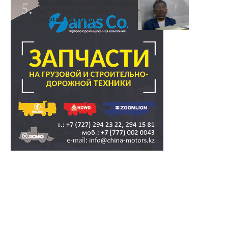
Subsidiyalar zañdı tölengen
be? Sottağı jauaptar
ayıptau twjırımd..