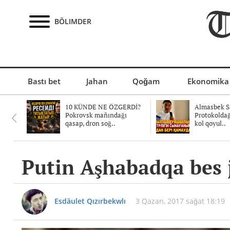
BÖLIMDER
Bastı bet
Jahan
Qoğam
Ekonomika
10 KÜNDE NE ÖZGERDİ?
Almasbek Sa
Pokrovsk mañındağı
Protokolda
qasap, dron soğ..
kol qoyul..
Putin Aşhabadqa bes j
Esdäulet Qızırbekwlı
3 Qazan, 2017 sağat 18:19