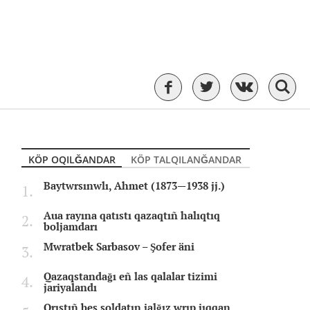
KÖP OQILĞANDAR
KÖP TALQILANĞANDAR
Baytwrsınwlı, Ahmet (1873—1938 jj.)
Aua rayına qatıstı qazaqtıñ halıqtıq
boljamdarı
Mwratbek Sarbasov – Şofer äni
Qazaqstandağı eñ las qalalar tizimi
jariyalandı
Orıstıñ bes soldatın jalğız wrıp jıqqan