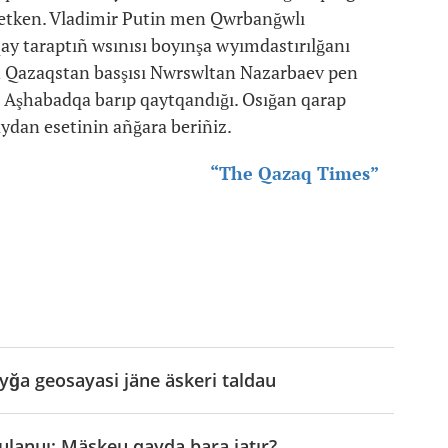
p ketken. Vladimir Putin men Qwrbanğwlı
y taraptıñ wsınısı boyınşa wyımdastırılğanı
eyin Qazaqstan basşısı Nwrswltan Nazarbaev pen
 Aşhabadqa barıp qaytqandığı. Osığan qarap
aydan esetinin añğara beriñiz.
“The Qazaq Times”
yğa geosayasi jäne äskeri taldau
lanuı: Mäskeu qayda bara jatır?