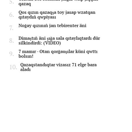
qazaq
Qos qızın qazaqşa toy jasap wzatqan
qıtaydıñ qwpiyası
Noğay qızınıñ jan tebirenter äni
Dimaştıñ äni şığa sala qıtaylıqtardı dür
silkindirdi: (VIDEO)
7 mamır - Otan qorğauşılar küni qwttı
bolsın!
Qazaqstandıqtar vizasız 71 elge bara
aladı