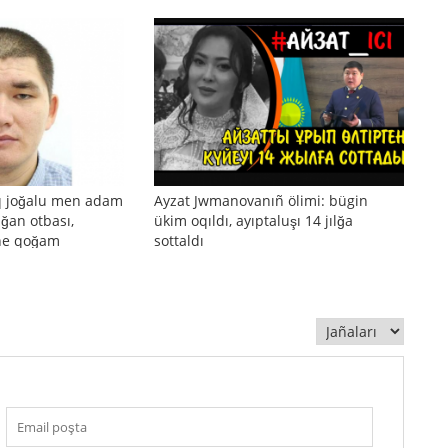
q joğalu men adam
Ayzat Jwmanovanıñ ölimi: bügin
ılğan otbası,
ükim oqıldı, ayıptaluşı 14 jılğa
äne qoğam
sottaldı