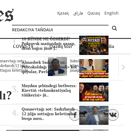
Қазақ
قازاق
Qazaq
English
REDAKCIYA TAÑDAUI
10 KÜNDE NE ÖZGERDİ?
Pokrovsk mañındağı qasap,
COVID-19
Qazaq sözi
Mul'timedia
dron soğısı jäne j..
naevtağı sot:
Subsidiyalar zañdı
Almasbek Sadırbay isi:
dırbaydı 12 jılğa
tölengen be? Sottağı
Protokoldağı «kümändi» kol
ttağısı keletinde..
jauaptar ayıpta..
qoyular, Pavlod..
Maydan şebindegi betbwrıs:
dı?
Kievtiñ «tehnokratiyalıq
töñkerisi» jä..
Qonaevtağı sot: Sadırbaydı
12 jılğa sottağısı keletinder
bwqa men..