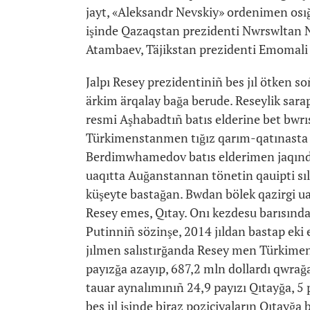
jayt, «Aleksandr Nevskiy» ordenimen os
işinde Qazaqstan prezidenti Nwrswltan N
Atambaev, Täjikstan prezidenti Emomal
Jalpı Resey prezidentiniñ bes jıl ötken
ärkim ärqalay bağa berude. Reseylik sarap
resmi Aşhabadtıñ batıs elderine bet bwrı
Türkimenstanmen tığız qarım-qatınasta 
Berdimwhamedov batıs elderimen jaqınd
uaqıtta Auğanstannan tönetin qauipti sı
küşeyte bastağan. Bwdan bölek qazirgi ua
Resey emes, Qıtay. Onı kezdesu barısında
Putinniñ sözinşe, 2014 jıldan bastap eki
jılmen salıstırğanda Resey men Türkimens
payızğa azayıp, 687,2 mln dollardı qwrağa
tauar aynalımınıñ 24,9 payızı Qıtayğa, 5 
bes jıl işinde biraz poziciyaların Qıtayğa