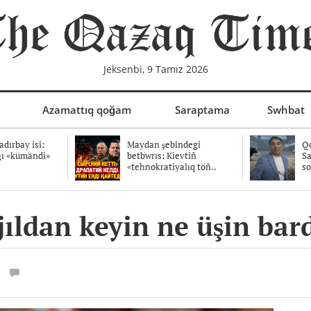
Jeksenbi, 9 Tamız 2026
Azamattıq qoğam
Saraptama
Swhbat
dırbay isi:
Maydan şebindegi
Qo
ğı «kümändi»
betbwrıs: Kievtiñ
Sa
«tehnokratiyalıq töñ..
so
ıldan keyin ne üşin bar