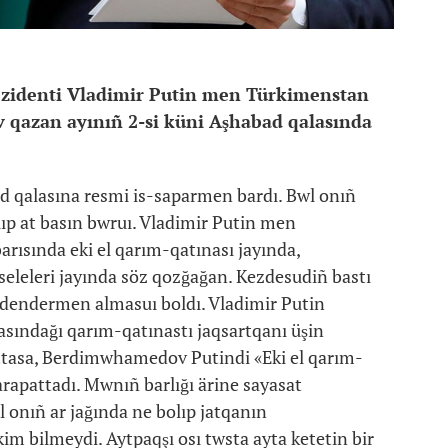
rezidenti Vladimir Putin men Türkimenstan
qazan ayınıñ 2-si küni Aşhabad qalasında
d qalasına resmi is-saparmen bardı. Bwl onıñ
lıp at basın bwruı. Vladimir Putin men
sında eki el qarım-qatınası jayında,
leleri jayında söz qozğağan. Kezdesudiñ bastı
 ordendermen almasuı boldı. Vladimir Putin
ındağı qarım-qatınastı jaqsartqanı üşin
tasa, Berdimwhamedov Putindi «Eki el qarım-
apattadı. Mwnıñ barlığı ärine sayasat
l onıñ ar jağında ne bolıp jatqanın
bilmeydi. Aytpaqşı osı twsta ayta ketetin bir