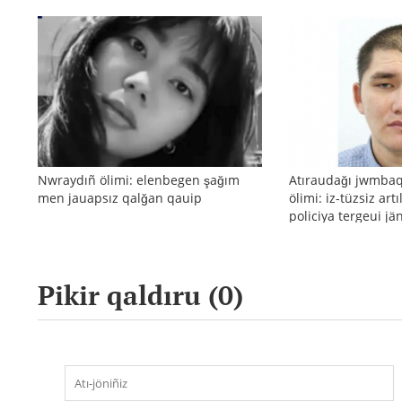
Nwraydıñ ölimi: elenbegen şağım
Atıraudağı jwmba
men jauapsız qalğan qauip
ölimi: iz-tüzsiz art
policiya tergeui j
reakciyası
Pikir qaldıru (
0
)