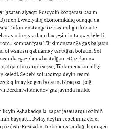
rğızstan siyaqtı Reseydiñ közqarası basım
B) men Evraziyalıq ekonomikalıq odaqqa da
esey Türkimenstanğa öz basımdığın körsete
el arasında «gaz dauı da» şeşimin tappay keledi.
Gazprom» kompaniyası Türkimenstanğa gaz bağasın
 ol wsınıstı qabılamay tastağan bolatın. Sol
asında «gaz dauı» bastalğan. «Gaz dauın»
atqa otıru arqılı şeşse, Türkimenstan biligi
y keledi. Sebebi sol uaqıtqa deyin resmi
ek qılmay kelgen bolatın. Biraq osı jolğı
wlı Berdimwhamedov gaz jayında mülde
n keyin Aşhabadqa is-sapar jasau arqılı öziniñ
inin bayqattı. Bwlay deytin sebebimiz eki el
dıq üziliste Reseydiñ Türkimenstandağı köptegen