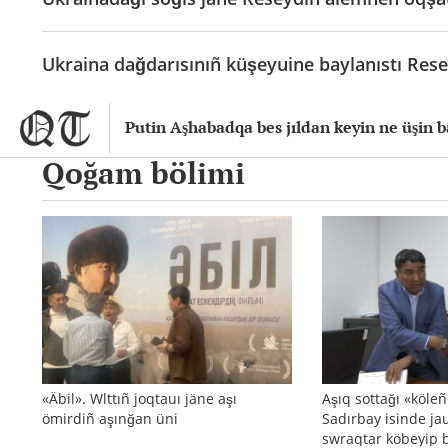
Ukraina dağdarısınıñ küşeyuine baylanıstı Rese
Putin Aşhabadqa bes jıldan keyin ne üşin b
Qoğam bölimi
«Äbil». Wlttıñ joqtauı jäne aşı
Aşıq sottağı «köle
ömirdiñ aşınğan üni
Sadırbay isinde ja
swraqtar köbeyip 