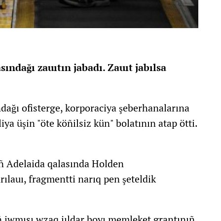
ndağı zauıtın jabadı. Zauıt jabılsa
ndağı ofisterge, korporaciya şeberhanalarına
a üşin "öte köñilsiz kün" bolatının atap ötti.
ıñ Adelaida qalasında Holden
arılauı, fragmentti narıq pen şeteldik
ıñ jwmısı wzaq jıldar boyı memleket grantınıñ