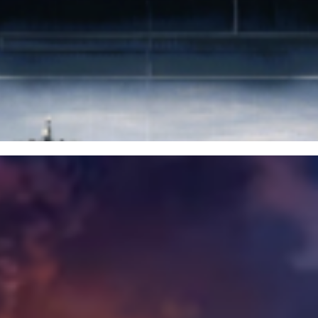
ategiyalıq ahual
likten qayta uşıqtı?