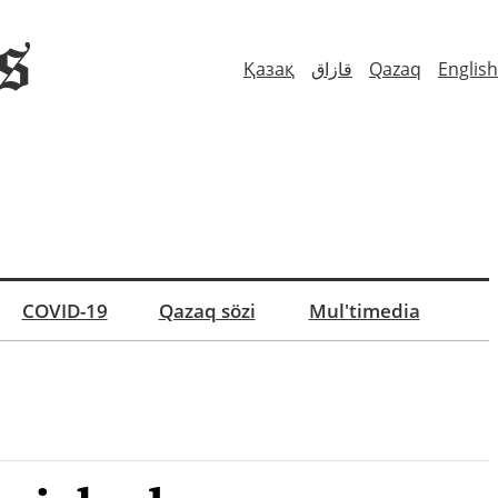
Қазақ
قازاق
Qazaq
English
COVID-19
Qazaq sözi
Mul'timedia