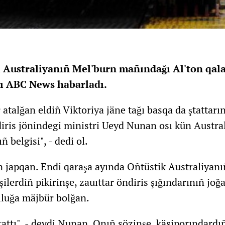
Australiyanıñ Mel'burn mañındağı Al'ton qalası
lı ABC News habarladı.
talğan eldiñ Viktoriya jäne tağı basqa da ştattarı
iris jönindegi ministri Ueyd Nunan osı kün Australiy
 belgisi", - dedi ol.
ın japqan. Endi qaraşa ayında Oñtüstik Australiyan
ilerdiñ pikirinşe, zauıttar öndiris şığındarınıñ joğ
ıluğa mäjbür bolğan.
tattı", - deydi Nunan. Onıñ sözinşe, käsiporındard