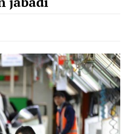
n jabadı