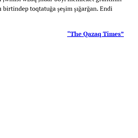
nı birtindep toqtatuğa şeşim şığarğan. Endi
“The Qazaq Times”