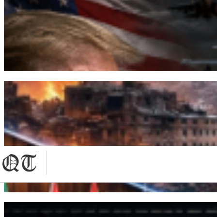
Toyota kompaniyası Australiyadağı zauıtın jabad