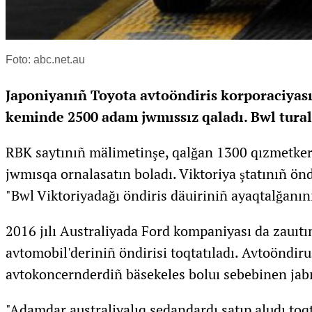
Foto: abc.net.au
Japoniyanıñ Toyota avtoöndiris korporaciyası 
keminde 2500 adam jwmıssız qaladı. Bwl tura
RBK saytınıñ mälimetinşe, qalğan 1300 qızmetker a
jwmısqa ornalasatın boladı. Viktoriya ştatınıñ önd
"Bwl Viktoriyadağı öndiris däuiriniñ ayaqtalğanınıñ
2016 jılı Australiyada Ford kompaniyası da zauıt
avtomobil'deriniñ öndirisi toqtatıladı. Avtoöndiruş
avtokoncernderdiñ bäsekeles boluı sebebinen jab
"Adamdar australiyalıq sedandardı satıp aludı toq