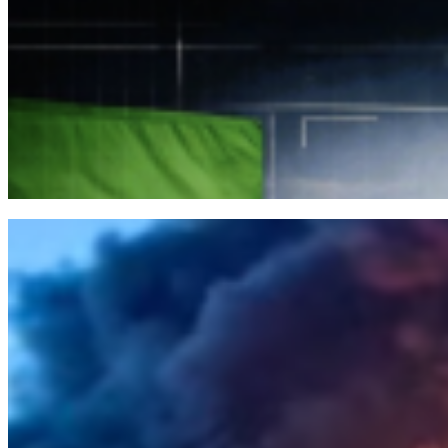
Maydan men tıldağı qajıtu soğısı: 12-14 şildedegi äskeri-str
Uaqıtşa bitimniñ soñı: AQŞ pen Iran arasındağı teketires ne