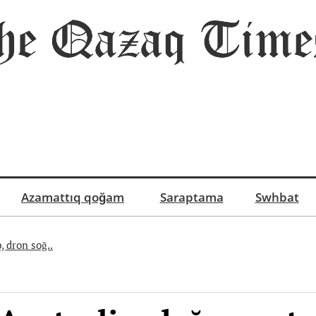
Azamattıq qoğam
Saraptama
Swhbat
dron soğ..