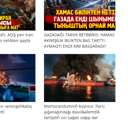
oñı: AQŞ pen Iran
GAZADAĞI TARIHI BETBWRIS: HAMAS
s nelikten qayta
ÄKİMŞİLİK BILİKTEN BAS TARTTI.
AYMAQTI ENDİ KİM BASQARADI?
sı «energetikalıq
Memorandumnıñ küyreui: Parsı
tti
şığanağındağı dauıl&älemdik
tärtiptiñ sın sağatı soğıp twr