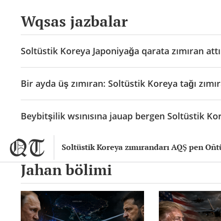
Wqsas jazbalar
Soltüstik Koreya Japoniyağa qarata zımıran attı
Bir ayda üş zımıran: Soltüstik Koreya tağı zımır
Beybitşilik wsınısına jauap bergen Soltüstik Kor
Soltüstik Koreya zımırandarı AQŞ pen Oñtüs
Jahan bölimi