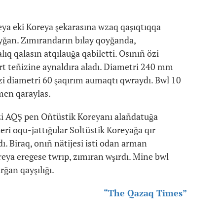
eya eki Koreya şekarasına wzaq qaşıqtıqqa
qoyğan. Zımırandarın bılay qoyğanda,
lıq qalasın atqılauğa qabiletti. Osınıñ özi
rt teñizine aynaldıra aladı. Diametri 240 mm
özi diametri 60 şaqırım aumaqtı qwraydı. Bwl 10
men qaraylas.
özi AQŞ pen Oñtüstik Koreyanı alañdatuğa
keri oqu-jattığular Soltüstik Koreyağa qır
ı. Biraq, onıñ nätijesi isti odan arman
reya eregese twrıp, zımıran wşırdı. Mine bwl
rğan qayşılığı.
“The Qazaq Times”