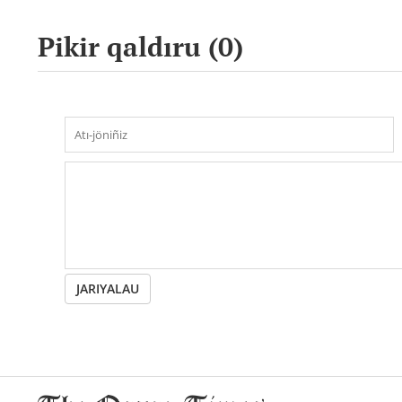
Pikir qaldıru (
0
)
JARIYALAU