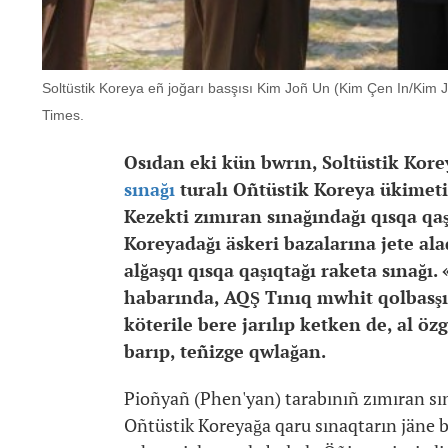
Soltüstik Koreya eñ joğarı basşısı Kim Joñ Un (Kim Çen In/Kim 
Times.
Osıdan eki kün bwrın, Soltüstik Kore
sınağı
turalı Oñtüstik Koreya ükimeti
Kezekti zımıran sınağındağı qısqa qa
Koreyadağı äskeri bazalarına jete ala
alğaşqı qısqa qaşıqtağı raketa sınağı
habarında, AQŞ Tınıq mwhit qolbasşıl
köterile bere jarılıp ketken de, al ö
barıp, teñizge qwlağan.
Pioñyañ (Phen'yan) tarabınıñ zımıran sı
Oñtüstik Koreyağa qaru sınaqtarın jäne b