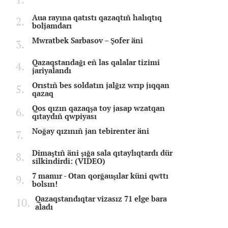
Aua rayına qatıstı qazaqtıñ halıqtıq
boljamdarı
Mwratbek Sarbasov – Şofer äni
Qazaqstandağı eñ las qalalar tizimi
jariyalandı
Orıstıñ bes soldatın jalğız wrıp jıqqan
qazaq
Qos qızın qazaqşa toy jasap wzatqan
qıtaydıñ qwpiyası
Noğay qızınıñ jan tebirenter äni
Dimaştıñ äni şığa sala qıtaylıqtardı dür
silkindirdi: (VIDEO)
7 mamır - Otan qorğauşılar küni qwttı
bolsın!
Qazaqstandıqtar vizasız 71 elge bara
aladı