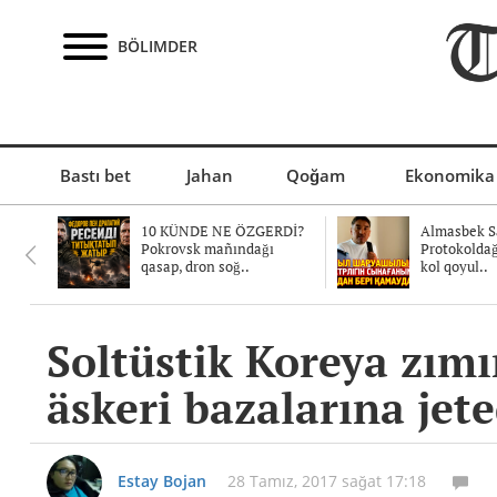
BÖLIMDER
Bastı bet
Jahan
Qoğam
Ekonomika
10 KÜNDE NE ÖZGERDİ?
Almasbek Sa
Pokrovsk mañındağı
Protokolda
qasap, dron soğ..
kol qoyul..
Soltüstik Koreya zım
äskeri bazalarına jete
Estay Bojan
28 Tamız, 2017 sağat 17:18