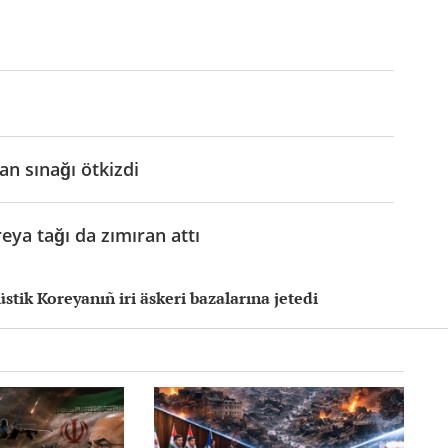
an sınağı ötkizdi
eya tağı da zımıran attı
tik Koreyanıñ iri äskeri bazalarına jetedi