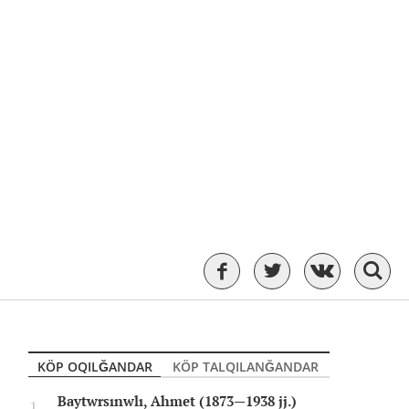
KÖP OQILĞANDAR
KÖP TALQILANĞANDAR
Baytwrsınwlı, Ahmet (1873—1938 jj.)