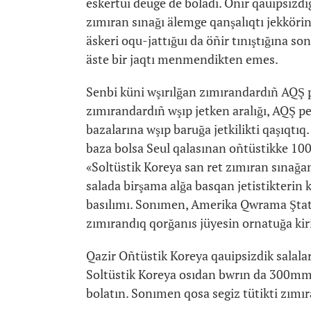
eskertui deuge de boladı. Öñir qauipsizdi
zımıran sınağı älemge qanşalıqtı jekköri
äskeri oqu-jattığuı da öñir tınıştığına son
äste bir jaqtı menmendikten emes.
Senbi küni wşırılğan zımırandardıñ AQŞ 
zımırandardıñ wşıp jetken aralığı, AQŞ pe
bazalarına wşıp baruğa jetkilikti qaşıqtı
baza bolsa Seul qalasınan oñtüstikke 100
«Soltüstik Koreya san ret zımıran sınağan
salada birşama alğa basqan jetistikterin 
basılımı. Sonımen, Amerika Qwrama Ştatta
zımırandıq qorğanıs jüyesin ornatuğa kiri
Qazir Oñtüstik Koreya qauipsizdik salaları
Soltüstik Koreya osıdan bwrın da 300mm k
bolatın. Sonımen qosa segiz tütikti zımı