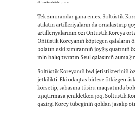
ükimetin alañdatıp otır.
Tek zımırandar ğana emes, Soltüstik Kor
atılatın artilleriyaların da ornalastırıp 
artilleriyalarınıñ özi Oñtüstik Koreya orta
Oñtüstik Koreyanıñ köptegen qalaların ö
bolatın eski zımırannıñ joyğış quatınıñ 
mln halıq twratın Seul qalasınıñ aumağı
Soltüstik Koreyanıñ bwl jetistikteriniñ 
jetkilikti. Eki odaqtas birlese ötkizgen äs
körsetip, sabasına tüsiru maqsatında bold
uşıqtırmasa jeñildetken joq. Soltüstik Ko
qazirgi Korey tübeginiñ qoldan jasalıp otı