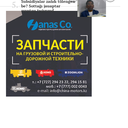
Subsidiyalar zañdı tölengen
be? Sottağı jauaptar
ayıptau twjırımd..