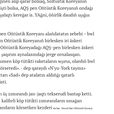
ginen alıp qarar bolsaq, Soltüstik Koreyanıñ
nişti bolsa, AQŞ pen Oñtüstik Koreyanıñ ondağı
şalıqtı kereğar is. YAğni, öñirlik daudıñ uşığuı
pen Oñtüstik Koreyanı alañdatatın sebebi – bwl
n Oñtüstik Koreyanıñ birlesken iri äskeri
q. Oñtüstik Koreyadağı AQŞ-pen birlesken äskeri
 şaqırım aynalasındağı jerge ornalasqan.
ımen köp tütikti raketaların wşıruı, olardıñ bwl
körsetedi». - dep qaraydı «N'yu-York tayms»
rı «Sad» dep atalatın aldıñğı qatarlı
sti.
 üş zımırandı jan-jaqtı tekserudi bastap ketti.
alibrli köp tütikti zımırandarın sınağan
randarın körsetken kezderi
de
bar. Osınıñ bäri Oñtüstik Koreya