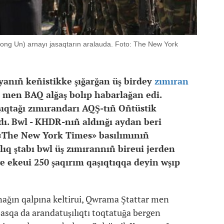
Jong Un) arnayı jasaqtarın aralauda. Foto: The New York
yanıñ keñistikke şığarğan üş birdey
zımıran
 men BAQ alğaş bolıp habarlağan edi.
şıqtağı zımırandarı AQŞ-tıñ Oñtüstik
dı. Bwl - KHDR-nıñ aldınğı aydan beri
. «The New York Times» basılımınıñ
ıq ştabı bwl üş zımırannıñ bireui jerden
zge ekeui 250 şaqırım qaşıqtıqqa deyin wşıp
nağın qalpına keltirui, Qwrama Ştattar men
asqa da arandatuşılıqtı toqtatuğa bergen