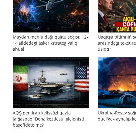
Maydan men tıldağı qajıtu soğısı: 12-
Uaqıtşa bitimniñ s
14 şildedegi äskeri-strategiyalıq
arasındağı teketire
ahual
uşıqtı?
AQŞ pen Iran kelissözi qayta
Ukraina-Resey soğı
jalğaspaq: Doha kezdesui şielenisti
duel'ge» aynalıp ke
bäseñdete me?