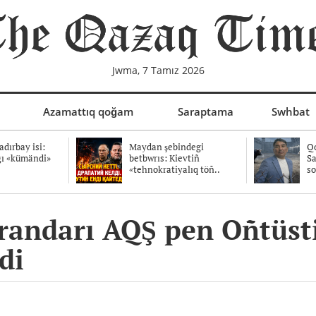
Jwma, 7 Tamız 2026
Azamattıq qoğam
Saraptama
Swhbat
dırbay isi:
Maydan şebindegi
Qo
ğı «kümändi»
betbwrıs: Kievtiñ
Sa
«tehnokratiyalıq töñ..
so
ırandarı AQŞ pen Oñtüsti
di