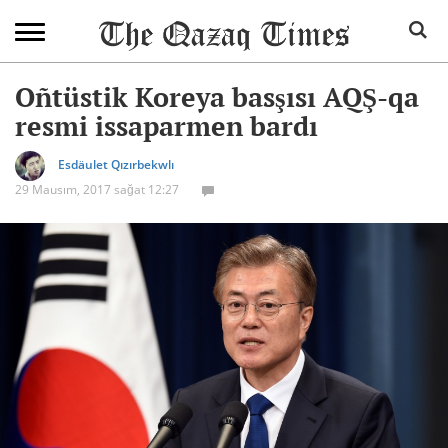
Oñtüstik Koreya basşısı AQŞ-qa
resmi issaparmen bardı
Esdäulet Qızırbekwlı
29 Mausım, 2017 sağat 12:27