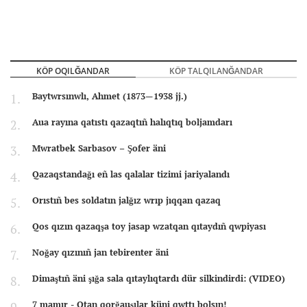
KÖP OQILĞANDAR
KÖP TALQILANĞANDAR
Baytwrsınwlı, Ahmet (1873—1938 jj.)
Aua rayına qatıstı qazaqtıñ halıqtıq boljamdarı
Mwratbek Sarbasov – Şofer äni
Qazaqstandağı eñ las qalalar tizimi jariyalandı
Orıstıñ bes soldatın jalğız wrıp jıqqan qazaq
Qos qızın qazaqşa toy jasap wzatqan qıtaydıñ qwpiyası
Noğay qızınıñ jan tebirenter äni
Dimaştıñ äni şığa sala qıtaylıqtardı dür silkindirdi: (VIDEO)
7 mamır - Otan qorğauşılar küni qwttı bolsın!