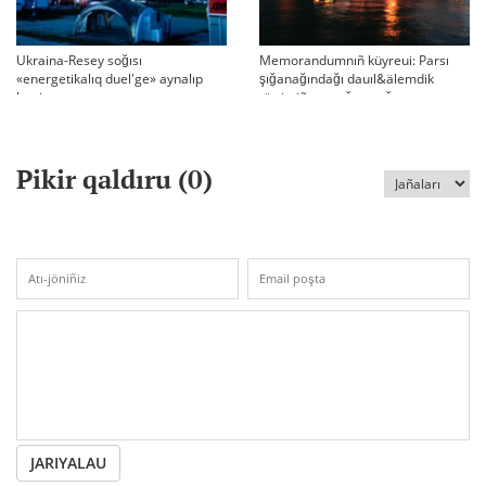
Ukraina-Resey soğısı
Memorandumnıñ küyreui: Parsı
«energetikalıq duel'ge» aynalıp
şığanağındağı dauıl&älemdik
ketti
tärtiptiñ sın sağatı soğıp twr
Pikir qaldıru (
0
)
JARIYALAU