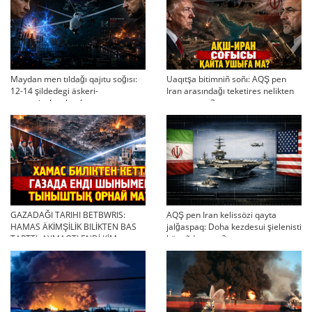
Maydan men tıldağı qajıtu soğısı:
Uaqıtşa bitimniñ soñı: AQŞ pen
12-14 şildedegi äskeri-
Iran arasındağı teketires nelikten
strategiyalıq ahual
qayta uşıqtı?
GAZADAĞI TARIHI BETBWRIS:
AQŞ pen Iran kelissözi qayta
HAMAS ÄKİMŞİLİK BILİKTEN BAS
jalğaspaq: Doha kezdesui şielenisti
TARTTI. AYMAQTI ENDİ KİM
bäseñdete me?
BASQARADI?