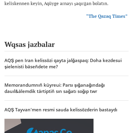
keliskennen keyin, Aqüyge arnayı şaqırğan bolatın.
“The Qazaq Times”
Wqsas jazbalar
AQŞ pen Iran kelissözi qayta jalğaspaq: Doha kezdesui
şielenisti bäseñdete me?
Memorandumnıñ küyreui: Parsı şığanağındağı
dauıl&älemdik tärtiptiñ sın sağatı soğıp twr
AQŞ Tayvan'men resmi sauda kelissözderin bastaydı