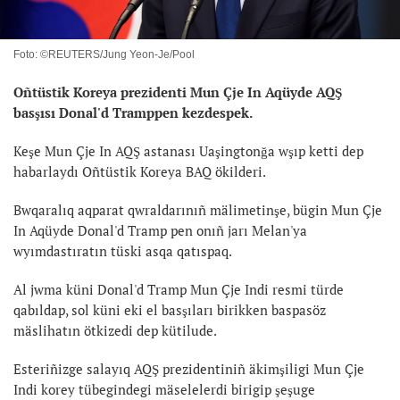
Foto: ©REUTERS/Jung Yeon-Je/Pool
Oñtüstik Koreya prezidenti Mun Çje In Aqüyde AQŞ
basşısı Donal'd Tramppen kezdespek.
Keşe Mun Çje In AQŞ astanası Uaşingtonğa wşıp ketti dep
habarlaydı Oñtüstik Koreya BAQ ökilderi.
Bwqaralıq aqparat qwraldarınıñ mälimetinşe, bügin Mun Çje
In Aqüyde Donal'd Tramp pen onıñ jarı Melan'ya
wyımdastıratın tüski asqa qatıspaq.
Al jwma küni Donal'd Tramp Mun Çje Indi resmi türde
qabıldap, sol küni eki el basşıları birikken baspasöz
mäslihatın ötkizedi dep kütilude.
Esteriñizge salayıq AQŞ prezidentiniñ äkimşiligi Mun Çje
Indi korey tübegindegi mäselelerdi birigip şeşuge