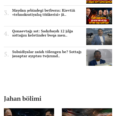
Maydan şebindegi betbwrıs: Kievtiñ
«tehnokratiyalıq töñkerisi» jä..
Qonaevtağı sot: Sadırbaydı 12 jılğa
sottağısı keletinder bwqa men..
Subsidiyalar zañdı tölengen be? Sottağı
jauaptar ayıptau twjırımd..
Jahan bölimi