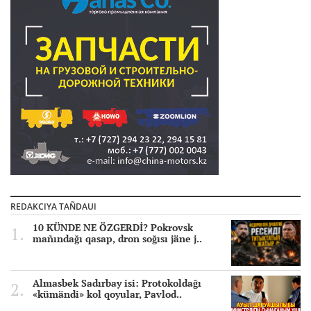
REDAKCIYA TAÑDAUI
10 KÜNDE NE ÖZGERDİ? Pokrovsk
mañındağı qasap, dron soğısı jäne j..
Almasbek Sadırbay isi: Protokoldağı
«kümändi» kol qoyular, Pavlod..