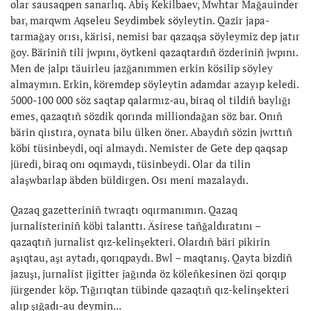
olar sausaqpen sanarlıq. Äbiş Kekilbaev, Mwhtar Mağauinder
bar, marqwm Aqseleu Seydimbek söyleytin. Qazir japa-
tarmağay orısı, kärisi, nemisi bar qazaqşa söyleymiz dep jatır
ğoy. Bäriniñ tili jwpını, öytkeni qazaqtardıñ özderiniñ jwpını.
Men de jalpı täuirleu jazğanımmen erkin kösilip söyley
almaymın. Erkin, köremdep söyleytin adamdar azayıp keledi.
5000-100 000 söz saqtap qalarmız-au, biraq ol tildiñ baylığı
emes, qazaqtıñ sözdik qorında milliondağan söz bar. Onıñ
bärin qiıstıra, oynata bilu ülken öner. Abaydıñ sözin jwrttıñ
köbi tüsinbeydi, oqi almaydı. Nemister de Gete dep qaqsap
jüredi, biraq onı oqımaydı, tüsinbeydi. Olar da tilin
alaşwbarlap äbden büldirgen. Osı meni mazalaydı.
Qazaq gazetteriniñ twraqtı oqırmanımın. Qazaq
jurnalisteriniñ köbi talanttı. Äsirese tañğaldıratını –
qazaqtıñ jurnalist qız-kelinşekteri. Olardıñ bäri pikirin
aşıqtau, aşı aytadı, qorıqpaydı. Bwl – maqtanış. Qayta bizdiñ
jazuşı, jurnalist jigitter jağında öz köleñkesinen özi qorqıp
jürgender köp. Tığırıqtan tübinde qazaqtıñ qız-kelinşekteri
alıp şığadı-au deymin...