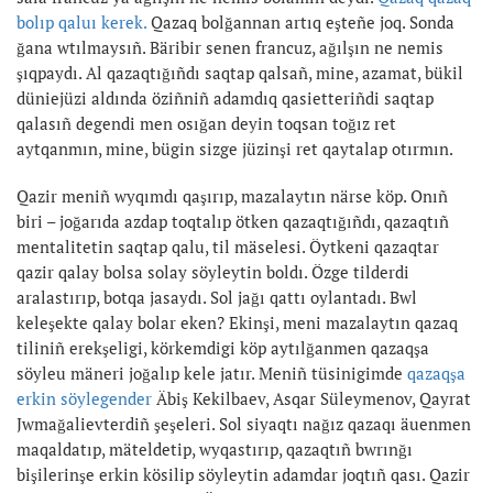
bolıp qaluı kerek.
Qazaq bolğannan artıq eşteñe joq. Sonda
ğana wtılmaysıñ. Bäribir senen francuz, ağılşın ne nemis
şıqpaydı. Al qazaqtığıñdı saqtap qalsañ, mine, azamat, bükil
düniejüzi aldında öziñniñ adamdıq qasietteriñdi saqtap
qalasıñ degendi men osığan deyin toqsan toğız ret
aytqanmın, mine, bügin sizge jüzinşi ret qaytalap otırmın.
Qazir meniñ wyqımdı qaşırıp, mazalaytın närse köp. Onıñ
biri – joğarıda azdap toqtalıp ötken qazaqtığıñdı, qazaqtıñ
mentalitetin saqtap qalu, til mäselesi. Öytkeni qazaqtar
qazir qalay bolsa solay söyleytin boldı. Özge tilderdi
aralastırıp, botqa jasaydı. Sol jağı qattı oylantadı. Bwl
keleşekte qalay bolar eken? Ekinşi, meni mazalaytın qazaq
tiliniñ erekşeligi, körkemdigi köp aytılğanmen qazaqşa
söyleu mäneri joğalıp kele jatır. Meniñ tüsinigimde
qazaqşa
erkin söylegender
Äbiş Kekilbaev, Asqar Süleymenov, Qayrat
Jwmağalievterdiñ şeşeleri. Sol siyaqtı nağız qazaqı äuenmen
maqaldatıp, mäteldetip, wyqastırıp, qazaqtıñ bwrınğı
bişilerinşe erkin kösilip söyleytin adamdar joqtıñ qası. Qazir