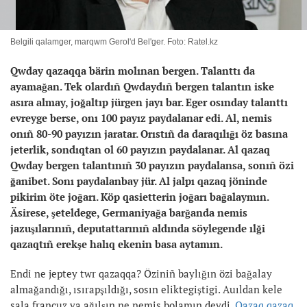
Belgili qalamger, marqwm Gerol'd Bel'ger. Foto: Ratel.kz
Qwday qazaqqa bärin molınan bergen. Talanttı da
ayamağan. Tek olardıñ Qwdaydıñ bergen talantın iske
asıra almay, joğaltıp jürgen jayı bar. Eger osınday talanttı
evreyge berse, onı 100 payız paydalanar edi. Al, nemis
onıñ 80-90 payızın jaratar. Orıstıñ da daraqılığı öz basına
jeterlik, sondıqtan ol 60 payızın paydalanar. Al qazaq
Qwday bergen talantınıñ 30 payızın paydalansa, sonıñ özi
ğanibet. Sonı paydalanbay jür. Al jalpı qazaq jöninde
pikirim öte joğarı. Köp qasietterin joğarı bağalaymın.
Äsirese, şeteldege, Germaniyağa barğanda nemis
jazuşılarınıñ, deputattarınıñ aldında söylegende ılği
qazaqtıñ erekşe halıq ekenin basa aytamın.
Endi ne jeptey twr qazaqqa? Öziniñ baylığın özi bağalay
almağandığı, ısırapşıldığı, sosın eliktegiştigi. Auıldan kele
sala francuz ya ağılşın ne nemis bolamın deydi.
Qazaq qazaq