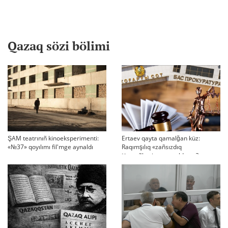
Qazaq sözi bölimi
ŞAM teatrınıñ kinoeksperimenti:
Ertaev qayta qamalğan küz:
«№37» qoyılımı fil'mge aynaldı
Raqımşılıq «zañsızdıq
järmeñkesine» aynaldı ma?