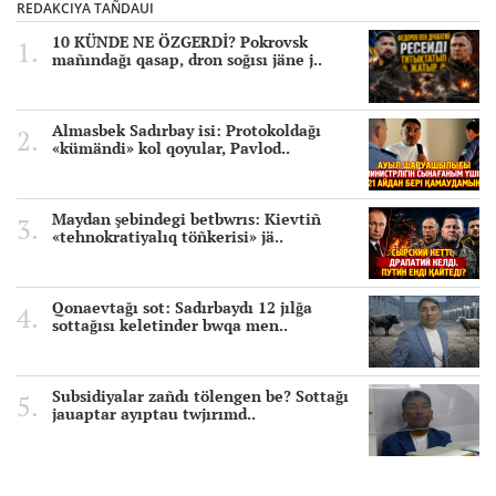
REDAKCIYA TAÑDAUI
10 KÜNDE NE ÖZGERDİ? Pokrovsk
mañındağı qasap, dron soğısı jäne j..
Almasbek Sadırbay isi: Protokoldağı
«kümändi» kol qoyular, Pavlod..
Maydan şebindegi betbwrıs: Kievtiñ
«tehnokratiyalıq töñkerisi» jä..
Qonaevtağı sot: Sadırbaydı 12 jılğa
sottağısı keletinder bwqa men..
Subsidiyalar zañdı tölengen be? Sottağı
jauaptar ayıptau twjırımd..