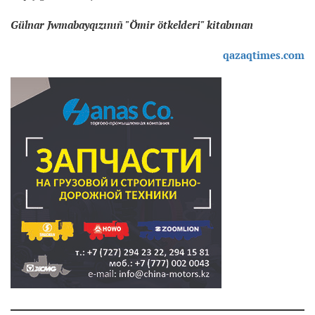
Gülnar Jwmabayqızınıñ "Ömir ötkelderi" kitabınan
qazaqtimes.com