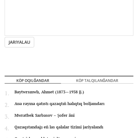
JARIYALAU
KÖP OQILĞANDAR
KÖP TALQILANĞANDAR
Baytwrsınwlı, Ahmet (1873—1938 jj.)
Aua rayına qatıstı qazaqtıñ halıqtıq boljamdarı
Mwratbek Sarbasov – Şofer äni
Qazaqstandağı eñ las qalalar tizimi jariyalandı