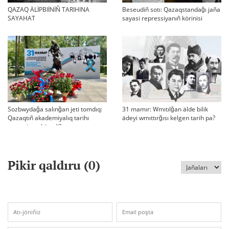
QAZAQ ÄLİPBIİNİÑ TARIHINA
Beseudiñ sotı: Qazaqstandağı jaña
SAYAHAT
sayasi repressiyanıñ körinisi
Sozbwydağa salınğan jeti tomdıq:
31 mamır: Wmıtılğan älde bilik
Qazaqtıñ akademiyalıq tarihı
ädeyi wmıttırğısı kelgen tarih pa?
qaşan jarıq köredi?
Pikir qaldıru (
0
)