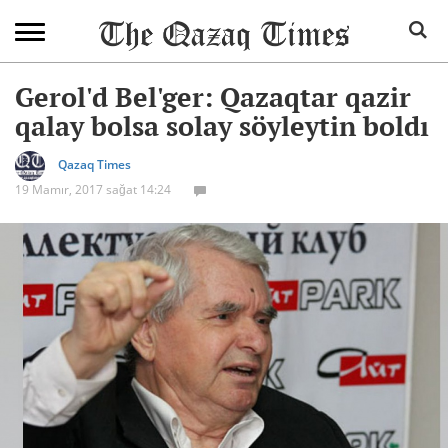
Gerol'd Bel'ger: Qazaqtar qazir
qalay bolsa solay söyleytin boldı
Qazaq Times
19 Mamır, 2017 sağat 14:24