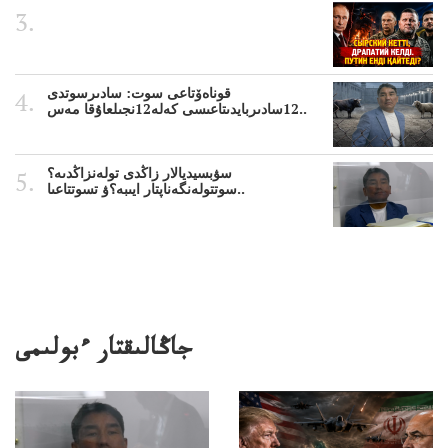
قوناەۆتاعى سوت: سادىرسوتدى
12سادىربايدىتاعىسى كەلە12نجىلعاۇقا مەس..
سۋبسيديالار زاڭدى تولەنزاڭدىە؟
سوتتولەنگەناپتار ايىبە؟ۋ تسوتتاعىا..
جاڭالىقتار ءبولىمى