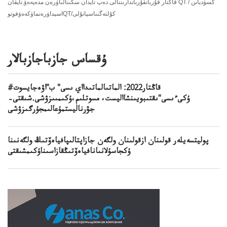
قاڭتار قۇربانقۇرباندارىننالى دەپ تاپدان سكىنالىاۋرەن مدەپەەۆ.تاپقان QT / كسۋدياىن
اسپداۋرەنماۋكەەۆفوتوQT/كۇلتەگىناسپانۇلى
ۇقساس جازباجازبالار
#قاڭتار2022: الماتىالماتىدااي ىسى" ب"اۋەجايسوت
ۇكىءىسى"ىقتىبويىنشااليست، مسوتلىم،ۇكىمىىزۋشى.شىقتى–
جۋرناليستمۇعالىمجۇرگىزۋشى
پوليتسەيلەر قولىنان ازقولىنان ولگەن جازاپتالىپافياەۆتىڭ ولگەنىنا
ۇكجاسۇلانىانافياەۆتىڭقازاسىناۇكىمشىقتى