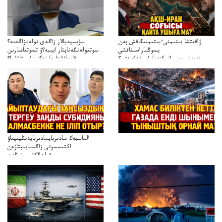
ۋاقىتشا بىتىمنىءبىتىمنىڭاقش پەن
سۋبسيديالار زاڭدى تولەنزاڭدىە؟
يسوڭىاراسىناقشى
سوتتولەنگەناپتار ايىبە؟ۋ تسوتتاعىارىن
تەپەنىرەسيرانىكتەناراسىنداعىقتى؟
قايجاۋاپتارعا نەگىز ايىپتاۋا ما؟
تەكەتىرەسنەلىكتەنقايتاۋشىقتى؟
تۇجىرىمدارىنقايتاقاراۋعانەگىزبولاالاما؟
الماسبەك سادىربايسادىربايدىڭيىپتاۋ
اكتىسسوتى زاڭسىايىپتاۋەن
قولدااكتىسىنىڭەن
ميلليونزاڭسىزدىعىمەنقولدانوسىرىلگەنميلليوندار