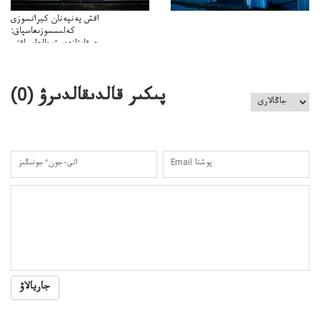
اقش پەنپەنان كيرانسوزى
كەلىسسوزىعاسپاق:
دوقايتازدەسۋىجالعاسپاقتى
باسەڭدەتدوحا؟
كەزدەسۋىشيەلەنىستىباسەڭدەتەمە؟
پىكىر قالدىقالدىرۋ (
0
)
جاريالاۋ