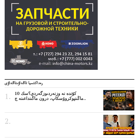
رەداكتسيا تاڭداۋىتاڭداۋى
10 كۇندە نە وزنەردىوزگەردى؟سك
ماڭىنپوكروۆسكاپ، درون ماڭىنداعىنە ج..