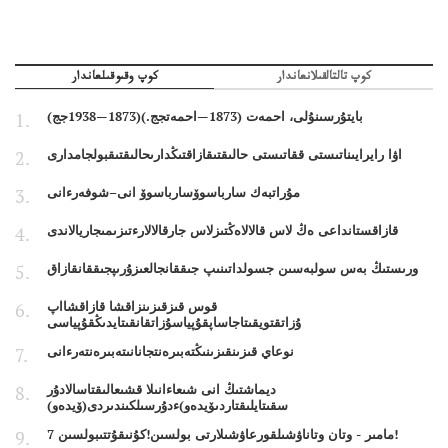
كوپ تالتالقىلانعاندار
كوپ وقىوقىلعاندار
بايتۇرسىنۇلى، احمەت (1873—احمەتجج.)(1873—1938جج)
اۋا رايرايىناتىستى ققاتىستى حالىقتىقازاقتىڭدارىحالىقتىقبولجامدارى
مۇراتبەك سارباسوۆسارباسوۆ انى–شوفەرءانى
قازاقستانداعى ەڭ لاس قالالاەڭتىزلاس جارقالالارءتىزىمىجاريالاندى
ورىستىڭ بەس سولبەسىن جسولداتىنىپ جىققانجالعىزۇرىپجىققانقازاق
قوس قىزقىزىنزاقشا قازاقشااپ
ۇزاتقتويقىتاجاساپقۇپياسۇزاتقانقىتايدىڭقۇپياسى
نوعاي قىزىنقىزىنىڭتەبىرەنتجانانىتەبىرەنتەرءانى
ديماشتىڭ انى شىعاءانىلا قشىعالىقتاسالادۇر
سقىتايلىقتاردىۆيدەو)ءدۇرسىلكىندىردى(ۆيدەو)
7 مامىر - وتان وتاناۋشىلقورعاۋشىلارتى بولسىن!كۇنىقۇتتىبولسىن!