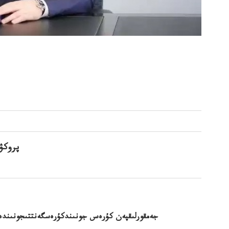
جەمقورلىقپەن كۇرەس جونىندكۇرەسگەنتتىجونىندەگى