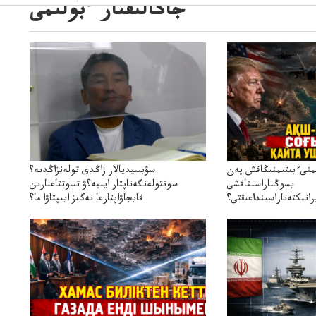
جاڭالىقتار ءبولىمى
ىمنىءبىتىمنىڭاقش پەن
سۋبسيديالار زاڭدى تولەنزاڭدىە؟
يسوڭىاراسىناقشى
سوتتولەنگەناپتار ايىبە؟ۋ تسوتتاعىارىن
انىكتەناراسىنداعىقتى؟
قايجاۋاپتارعا نەگىز ايىپتاۋا ما؟
سنەلىكتەنقايتاۋشىقتى؟
تۇجىرىمدارىنقايتاقاراۋعانەگىزبولاالاما؟