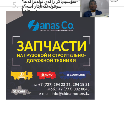
سۋبسيديالار زاڭدى تولەنزاڭدىە؟
سوتتولەنگەناپتار ايىبە؟ۋ
تسوتتاعىا..