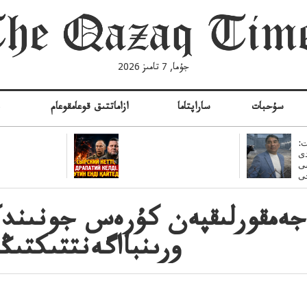
جۇما, 7 تامىز 2026
سۇحبات
ساراپتاما
ازاماتتىق قوعامقوعام
ە
:
ى
سى
جەمقورلىقپەن كۇرەس جونىندك
ورىنبااگەنتتىكتىڭ