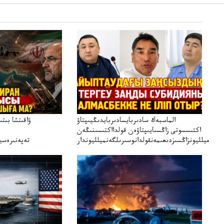
الماسبەك سادىربايسادىربايدىڭيىپتاۋ
ۋاقىتشا بىت
اكتىسسوتى زاڭسىايىپتاۋەن قولدااكتىسىنىڭەن
ميلليونزاڭسىزدىعىمەنقولدانوسىرىلگەنميلليوندار
تەپەنىرەسير
تەكەتىرە