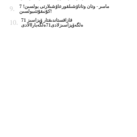
7 مامىر - وتان وتاناۋشىلقورعاۋشىلارتى بولسىن!
كۇنىقۇتتىبولسىن!
قازاقستاندىقتار ۆيزاسىز 71
ەلگەۆيزاسىزلادى71ەلگەباراالادى