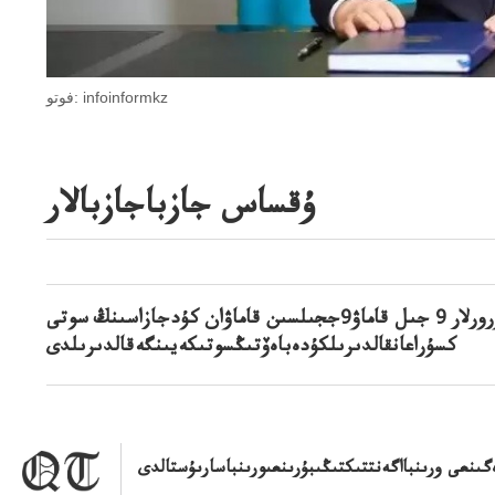
فوتو: infoinformkz
ۇقساس جازباجازبالار
پروكۋرورلار 9 جىل قاماۋ9ججىلسىن قاماۋان كۇدجازاسىنڭ سوتى
كسۇراعانقالدىرىلكۇدەباەۆتىڭسوتىكەيىنگەقالدىرىلدى
نعى ورىنبااگەنتتىكتىڭىبۇرىنعىورىنباسارىۇستالدى