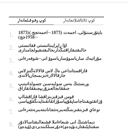
كوپ تالتالقىلانعاندار
كوپ وقىوقىلعاندار
بايتۇرسىنۇلى، احمەت (1873—احمەتجج.)(1873
—1938جج)
اۋا رايرايىناتىستى ققاتىستى
حالىقتىقازاقتىڭدارىحالىقتىقبولجامدارى
مۇراتبەك سارباسوۆسارباسوۆ انى–شوفەرءانى
قازاقستانداعى ەڭ لاس قالالاەڭتىزلاس
جارقالالارءتىزىمىجاريالاندى
ورىستىڭ بەس سولبەسىن جسولداتىنىپ
جىققانجالعىزۇرىپجىققانقازاق
قوس قىزقىزىنزاقشا قازاقشااپ
ۇزاتقتويقىتاجاساپقۇپياسۇزاتقانقىتايدىڭقۇپياسى
نوعاي قىزىنقىزىنىڭتەبىرەنتجانانىتەبىرەنتەرءانى
ديماشتىڭ انى شىعاءانىلا قشىعالىقتاسالادۇر
سقىتايلىقتاردىۆيدەو)ءدۇرسىلكىندىردى(ۆيدەو)