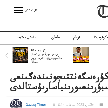
بولىمدەر
كونوميكا
قوعام
جاھان
باستى بەتبەت
10 كۇندە نە
وزنەردىوزگەردى؟سك
ماڭىنپوكروۆسكاپ، درون
ماڭ..
ۇرەسگەنتتىجونىندەگىنعى
ىبۇرىنعىورىنباسارىۇستالدى
10 قاڭتار, 2023 ساعات 16:14
Qazaq Times