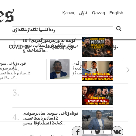
English
Qazaq
قازاق
Қазақ
رەداكتسيا تاڭداۋىتاڭداۋى
10 كۇندە نە وزنەردىوزگەردى؟
سك ماڭىنپوكروۆسكاپ، درون
مۋلتيمەديا
Qazaq ءسوزى
COVID-19
ماڭىنداعىنە ج..
سۋبسيديالار زاڭدى
قوناەۆتاعى سوت
تولەنزاڭدىە؟
سادىرسوتد
سوتتولەنگەناپتار ايىبە؟ۋ..
12سادىربايدىتاعى
كەلە12نجى..
قوناەۆتاعى سوت: سادىرسوتدى
12سادىربايدىتاعىسى
كەلە12نجىلعاۇقا مەس..