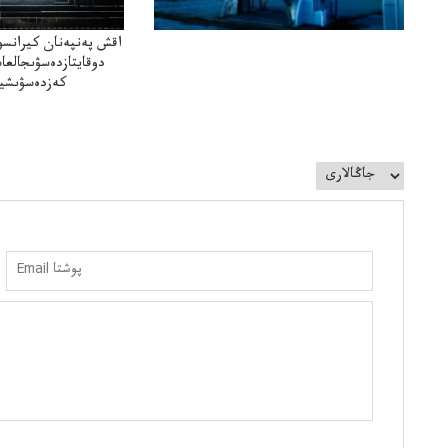
اقش پەنپەنان كيرانسو
دوقايتازدەسۋىجالعا
كەزدەسۋىشيە