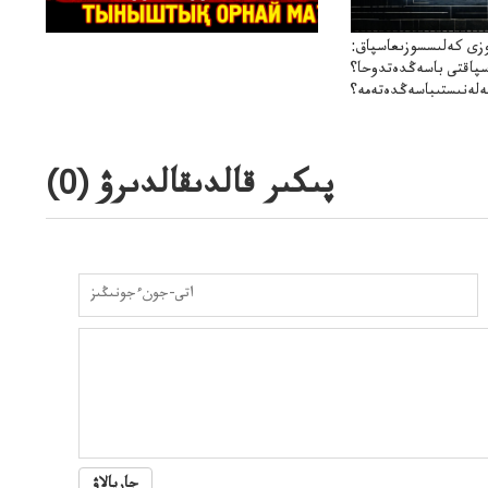
زى كەلىسسوزىعاسپاق:
سپاقتى باسەڭدەتدوحا؟
لەنىستىباسەڭدەتەمە؟
پىكىر قالدىقالدىرۋ (
0
)
جاريالاۋ