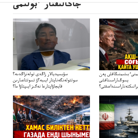
جاڭالىقتار ءبولىمى
ىمنىءبىتىمنىڭاقش پەن
سۋبسيديالار زاڭدى تولەنزاڭدىە؟
يسوڭىاراسىناقشى
سوتتولەنگەناپتار ايىبە؟ۋ تسوتتاعىارىن
انىكتەناراسىنداعىقتى؟
قايجاۋاپتارعا نەگىز ايىپتاۋا ما؟
سنەلىكتەنقايتاۋشىقتى؟
تۇجىرىمدارىنقايتاقاراۋعانەگىزبولاالاما؟