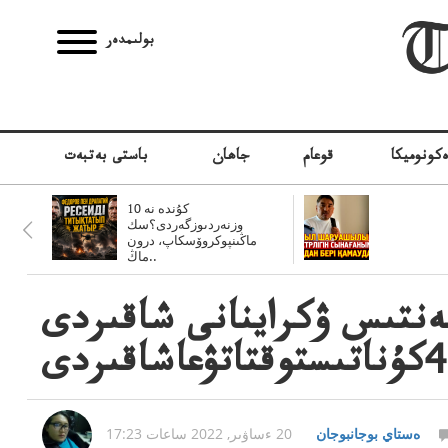
بولىمدەر
كونوميكا
قوعام
جاھان
باستى بەتبەت
10 كۇندە نە
وزنەردىوزگەردى؟سك
ماڭىنپوكروۆسكاپ، درون
ماڭ..
ستشىسحاتشىسى مەن ۋكررەسەيى 4 كۇمەنتىس ۋكراينانى شاقىردى
4كۇناتىستوقتاتۋعاشاقىردى
ەستاي بوجانبوجان
20 ءساۋىر, 2022 ساعات 17:23