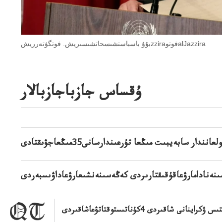
بۇۇ باسباستشىسحاتشىسىريش. فوتگۋتەرريشzziraفوتوalJazzira
ۇقساس جازباجازبالار
نندار سابەيبىت مىڭعا تۇرعىندارسانى35مىڭعاجۋىقتادى
نەنادامارۋعاقۇقىقتارىردى كەڭەسىنەنشىعارۋعاداۋىسبەردى