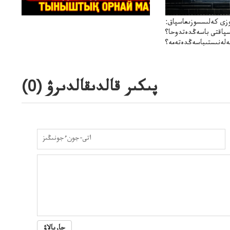
زى كەلىسسوزىعاسپاق:
سپاقتى باسەڭدەتدوحا؟
لەنىستىباسەڭدەتەمە؟
پىكىر قالدىقالدىرۋ (
0
)
جاريالاۋ