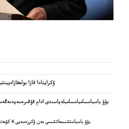
ۋكراينادا قازا بولعقازاەيبىتبولعا
بۇۇ باسباسسامباسسامبلەياسىدى ادام قۇقىرەسەيدىەڭەسى
بۇۇ باسباستشىسحاتشىسى مەن ۋكررەسەيى 4 كۇمەنتىس ۋكراينانى شاقىردى 4كۇناتىستوقتاتۋعاشاقىردى