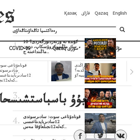
English
Qazaq
قازاق
Қазақ
رەداكتسيا تاڭداۋىتاڭداۋى
10 كۇندە نە وزنەردىوزگەردى؟
سك ماڭىنپوكروۆسكاپ، درون
مۋلتيمەديا
Qazaq ءسوزى
COVID-19
ماڭىنداعىنە ج..
سۋبسيديالار زاڭدى
قوناەۆتاعى سوت
تولەنزاڭدىە؟
سادىرسوتد
سوتتولەنگەناپتار ايىبە؟ۋ..
12سادىربايدىتاعى
كەلە12نجى..
قوناەۆتاعى سوت: سادىرسوتدى
12سادىربايدىتاعىسى
كەلە12نجىلعاۇقا مەس..