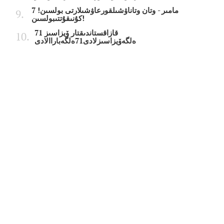
7 مامىر - وتان وتاناۋشىلقورعاۋشىلارتى بولسىن!
كۇنىقۇتتىبولسىن!
قازاقستاندىقتار ۆيزاسىز 71
ەلگەۆيزاسىزلادى71ەلگەباراالادى