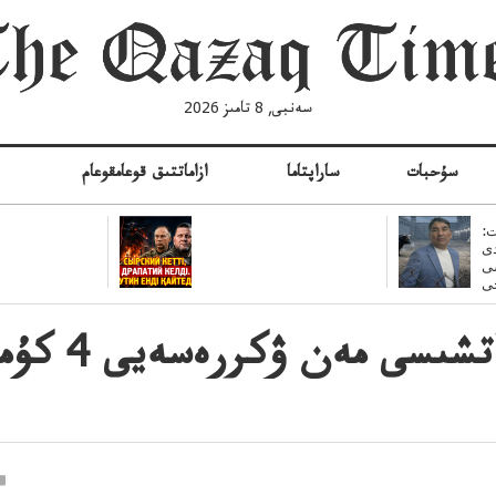
سەنبى, 8 تامىز 2026
سۇحبات
ساراپتاما
ازاماتتىق قوعامقوعام
ە
:
ى
سى
بۇۇ باسبا