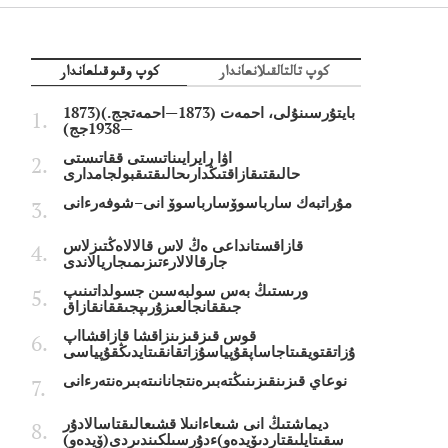
كوپ تالتالقىلانعاندار
كوپ وقىوقىلعاندار
بايتۇرسىنۇلى، احمەت (1873—احمەتجج.)(1873
—1938جج)
اۋا رايرايىناتىستى ققاتىستى
حالىقتىقازاقتىڭدارىحالىقتىقبولجامدارى
مۇراتبەك سارباسوۆسارباسوۆ انى–شوفەرءانى
قازاقستانداعى ەڭ لاس قالالاەڭتىزلاس
جارقالالارءتىزىمىجاريالاندى
ورىستىڭ بەس سولبەسىن جسولداتىنىپ
جىققانجالعىزۇرىپجىققانقازاق
قوس قىزقىزىنزاقشا قازاقشااپ
ۇزاتقتويقىتاجاساپقۇپياسۇزاتقانقىتايدىڭقۇپياسى
نوعاي قىزىنقىزىنىڭتەبىرەنتجانانىتەبىرەنتەرءانى
ديماشتىڭ انى شىعاءانىلا قشىعالىقتاسالادۇر
سقىتايلىقتاردىۆيدەو)ءدۇرسىلكىندىردى(ۆيدەو)