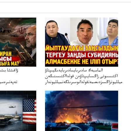
الماسبەك سادىربايسادىربايدىڭيىپتاۋ
ۋاقىتشا بىت
اكتىسسوتى زاڭسىايىپتاۋەن قولدااكتىسىنىڭەن
ميلليونزاڭسىزدىعىمەنقولدانوسىرىلگەنميلليوندار
تەپەنىرەسير
تەكەتىرە