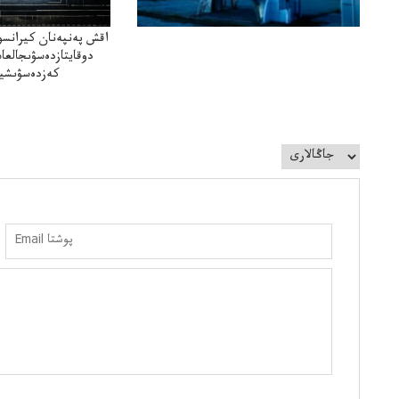
اقش پەنپەنان كيرانسو
دوقايتازدەسۋىجالعا
كەزدەسۋىشيە