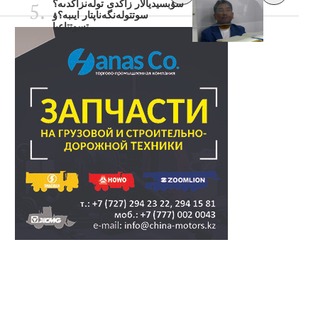
سۋبسيديالار زاڭدى تولەنزاڭدىە؟
سوتتولەنگەناپتار ايىبە؟ۋ
تسوتتاعىا..