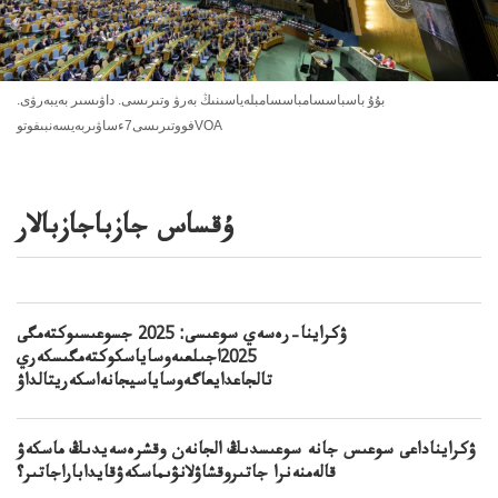
بۇۇ باسباسسامباسسامبلەياسىنىڭ بەرۋ وتىرىسى. داۋىسىر بەيبەرۋى.
فووتىرىسى7ءساۋىربەيسەنبىفوتوVOA
ۇقساس جازباجازبالار
ۋكراينا–رەسەي سوعىسى: 2025 جسوعىسىوكتەمگى
2025اجىلعىەوساياسكوكتەمگىسكەري
تالجاعدايعاگەوساياسيجانەاسكەريتالداۋ
ۋكرايناداعى سوعىس جانە سوعىسدىڭ الجانەن وقشرەسەيدىڭ ماسكەۋ
قالەمنەنرا جاتىروقشاۋلانۋىماسكەۋقايداباراجاتىر؟