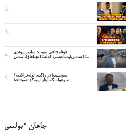
قوناەۆتاعى سوت: سادىرسوتدى
12سادىربايدىتاعىسى كەلە12نجىلعاۇقا مەس..
سۋبسيديالار زاڭدى تولەنزاڭدىە؟
سوتتولەنگەناپتار ايىبە؟ۋ تسوتتاعىا..
جاھان ءبولىمى