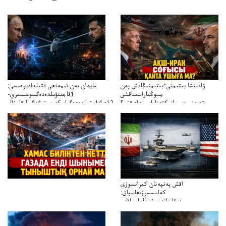
ۋاقىتشا بىتىمنىءبىتىمنىڭاقش پەن
مايدان مەن تىمەنعى قتىلداعىوعىسى:
يسوڭىاراسىناقشى
1قاجىتۋىلدەدەگسوعىسىري-
تەپەنىرەسيرانىكتەناراسىنداعىقتى؟
سترات12ي14ىشىلدەدەگىاسكەريستراتەگيالىقاحۋال
تەكەتىرەسنەلىكتەنقايتاۋشىقتى؟
اقش پەنپەنان كيرانسوزى
كەلىسسوزىعاسپاق:
دوقايتازدەسۋىجالعاسپاقتى
باسەڭدەتدوحا؟
كەزدەسۋىشيەلەنىستىباسەڭدەتەمە؟