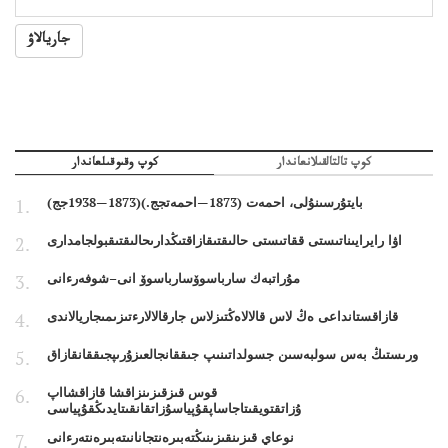
جاريالاۋ
كوپ تالتالقىلانعاندار
كوپ وقىوقىلعاندار
بايتۇرسىنۇلى، احمەت (1873—احمەتجج.)(1873—1938جج)
اۋا رايرايىناتىستى ققاتىستى حالىقتىقازاقتىڭدارىحالىقتىقبولجامدارى
مۇراتبەك سارباسوۆسارباسوۆ انى–شوفەرءانى
قازاقستانداعى ەڭ لاس قالالاەڭتىزلاس جارقالالارءتىزىمىجاريالاندى
ورىستىڭ بەس سولبەسىن جسولداتىنىپ جىققانجالعىزۇرىپجىققانقازاق
قوس قىزقىزىنزاقشا قازاقشااپ
ۇزاتقتويقىتاجاساپقۇپياسۇزاتقانقىتايدىڭقۇپياسى
نوعاي قىزىنقىزىنىڭتەبىرەنتجانانىتەبىرەنتەرءانى