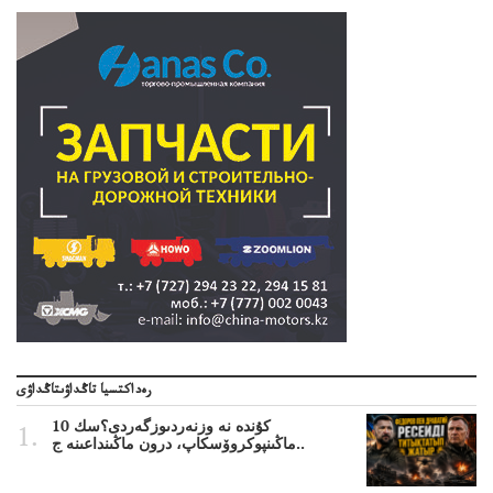
رەداكتسيا تاڭداۋىتاڭداۋى
10 كۇندە نە وزنەردىوزگەردى؟سك
ماڭىنپوكروۆسكاپ، درون ماڭىنداعىنە ج..