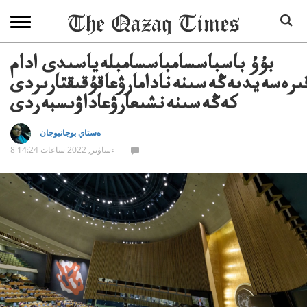
بۇۇ باسباسسامباسسامبلەياسىدى ادام
ىرەسەيدىەڭەسىنەنادامارۋعاقۇقىقتارىردى
كەڭەسىنەنشىعارۋعاداۋىسبەردى
ەستاي بوجانبوجان
8 ءساۋىر, 2022 ساعات 14:24