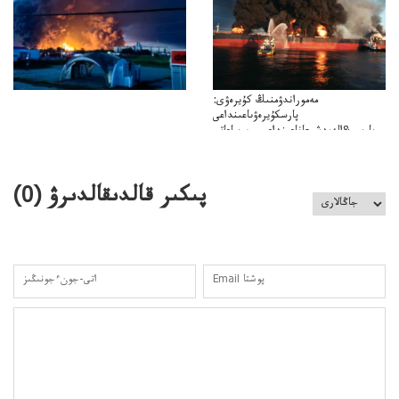
مەموراندۋمنىڭ كۇيرەۋى:
پارسكۇيرەۋىاعىنداعى
پارسى&الەمدشىعاناعىنداعىسىن ساعاتى
ۋىل&الەمدىكءتارتىپتىڭسىنساعاتىسوعىپتۇر
پىكىر قالدىقالدىرۋ (
0
)