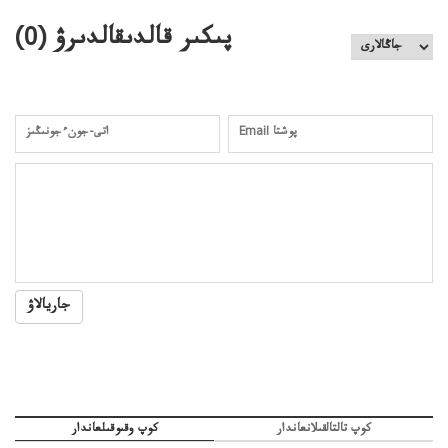
كەزدەسۋىشيەلەنىستىباسەڭدەتەمە؟
پىكىر قالدىقالدىرۋ (
0
)
جاريالاۋ
كوپ تالتالقىلانعاندار
كوپ وقىوقىلعاندار