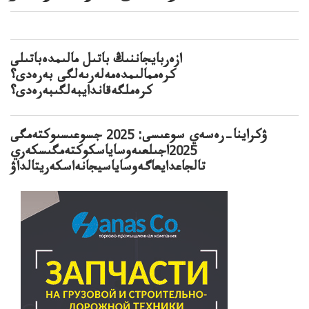
ازەربايجاننىڭ باتىل مالىمدەباتىلى
كرەممالىمدەمەلەرىەلگى بەرەدى؟
كرەملگەقاندايبەلگىبەرەدى؟
ۋكراينا–رەسەي سوعىسى: 2025 جسوعىسىوكتەمگى
2025اجىلعىەوساياسكوكتەمگىسكەري
تالجاعدايعاگەوساياسيجانەاسكەريتالداۋ