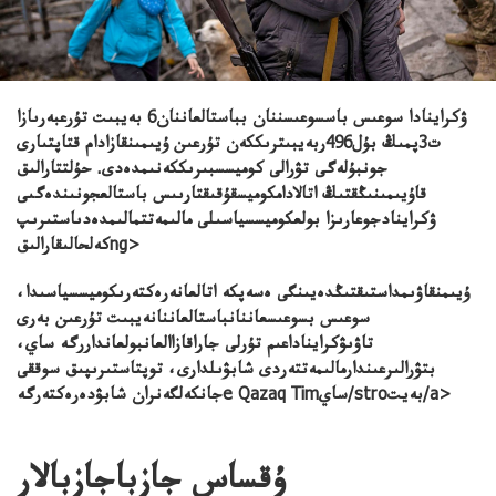
ۋكراينادا سوعىس باسسوعىسننان بباستالعاننان6 بەيبىت تۇرعبەرىازا
ت3پمىڭ بۇل496ربەيبىترىككەن تۇرعىن ۇيىمىنقازادام قتاپتىارى
جونبۇلەگى تۋرالى كوميسسبىرىككەنىمدەدى. حۇلتتارالىق
قاۇيىمىنىڭقتىڭ اتالادامكوميسقۇقىقتارىىس باستالعجونىندەگىى
ۋكراينادجوعارىزا بولعكوميسسياسىلى مالىمەتتمالىمدەدىاستىرىپ
كەلحالىقارالىقng>
ۇيىمنقاۋىمداستىقتىڭدەيىنگى ەسەپكە اتالعانەرەكتەرىكوميسسياسىدا،
سوعىس بسوعىسعاننانباستالعاننانەيبىت تۇرعىن بەرى
تاۋىۋكرايناداعىم تۇرلى جاراقازاالعانبولعانداررگە ساي،
بتۋرالىرعىندارمالىمەتتەردى شابۋىلدارى، توپتاستىرىپىق سوققى
جانكەلگەنران شابۋدەرەكتەرگەe Qazaq Timساي/stroبەيت/a>
ۇقساس جازباجازبالار