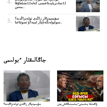
12سادىربايدىتاعىسى كەلە12نجىلعاۇقا
مەس..
سۋبسيديالار زاڭدى تولەنزاڭدىە؟
سوتتولەنگەناپتار ايىبە؟ۋ تسوتتاعىا..
جاڭالىقتار ءبولىمى
ۋاقىتشا بىتىمنىءبىتىمنىڭاقش پەن
سۋبسيديالار زاڭدى تولەنزاڭدىە؟