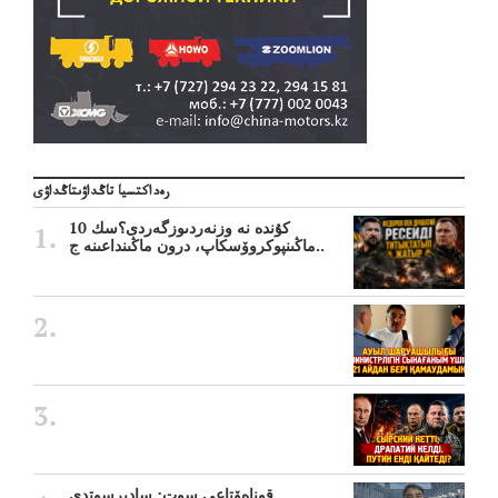
رەداكتسيا تاڭداۋىتاڭداۋى
10 كۇندە نە وزنەردىوزگەردى؟سك
ماڭىنپوكروۆسكاپ، درون ماڭىنداعىنە ج..
قوناەۆتاعى سوت: سادىرسوتدى