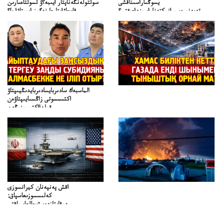
يسوڭىاراسىناقشى
سوتتولەنگەناپتار ايىبە؟ۋ تسوتتاعىارىن
تەپەنىرەسيرانىكتەناراسىنداعىقتى؟
قايجاۋاپتارعا نەگىز ايىپتاۋا ما؟
تەكەتىرەسنەلىكتەنقايتاۋشىقتى؟
تۇجىرىمدارىنقايتاقاراۋعانەگىزبولاالاما؟
الماسبەك سادىربايسادىربايدىڭيىپتاۋ
اكتىسسوتى زاڭسىايىپتاۋەن
قولدااكتىسىنىڭەن
ميلليونزاڭسىزدىعىمەنقولدانوسىرىلگەنميلليوندار
اقش پەنپەنان كيرانسوزى
كەلىسسوزىعاسپاق:
دوقايتازدەسۋىجالعاسپاقتى
باسەڭدەتدوحا؟