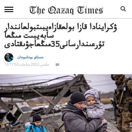
ۋكراينادا قازا بولعقازاەيبىتبولعانندار
سابەيبىت مىڭعا
تۇرعىندارسانى35مىڭعاجۋىقتادى
ەستاي بوجانبوجان
13 مامىر, 2022 ساعات 17:53