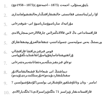
بايتۇرسىنۇلى، احمەت (1873—احمەتجج.)(1873—1938جج)
اۋا رايرايىناتىستى ققاتىستى حالىقتىقازاقتىڭدارىحالىقتىقبولجامدارى
مۇراتبەك سارباسوۆسارباسوۆ انى–شوفەرءانى
قازاقستانداعى ەڭ لاس قالالاەڭتىزلاس جارقالالارءتىزىمىجاريالاندى
ورىستىڭ بەس سولبەسىن جسولداتىنىپ جىققانجالعىزۇرىپجىققانقازاق
قوس قىزقىزىنزاقشا قازاقشااپ
ۇزاتقتويقىتاجاساپقۇپياسۇزاتقانقىتايدىڭقۇپياسى
نوعاي قىزىنقىزىنىڭتەبىرەنتجانانىتەبىرەنتەرءانى
ديماشتىڭ انى شىعاءانىلا قشىعالىقتاسالادۇر
سقىتايلىقتاردىۆيدەو)ءدۇرسىلكىندىردى(ۆيدەو)
7 مامىر - وتان وتاناۋشىلقورعاۋشىلارتى بولسىن!كۇنىقۇتتىبولسىن!
قازاقستاندىقتار ۆيزاسىز 71 ەلگەۆيزاسىزلادى71ەلگەباراالادى