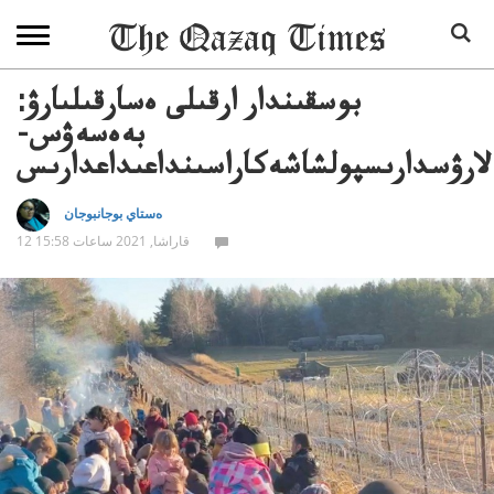
بوسقىندار ارقىلى ەسارقىلىارۋ:
بەەسەۋس-
ەلارۋسدارىسپولشاشەكاراسىنداعىداعدارىس
ەستاي بوجانبوجان
12 قاراشا, 2021 ساعات 15:58