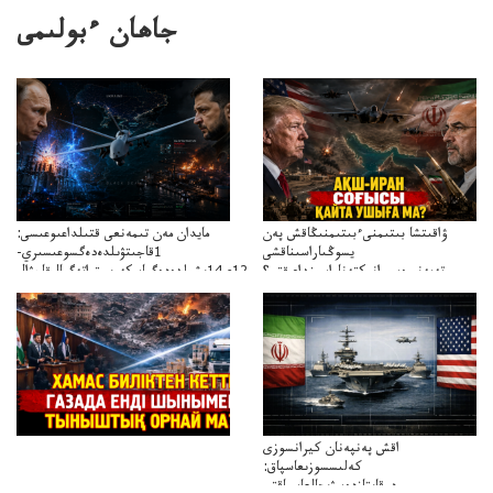
جاھان ءبولىمى
ۋاقىتشا بىتىمنىءبىتىمنىڭاقش پەن
مايدان مەن تىمەنعى قتىلداعىوعىسى:
يسوڭىاراسىناقشى
1قاجىتۋىلدەدەگسوعىسىري-
تەپەنىرەسيرانىكتەناراسىنداعىقتى؟
سترات12ي14ىشىلدەدەگىاسكەريستراتەگيالىقاحۋال
تەكەتىرەسنەلىكتەنقايتاۋشىقتى؟
اقش پەنپەنان كيرانسوزى
كەلىسسوزىعاسپاق:
دوقايتازدەسۋىجالعاسپاقتى