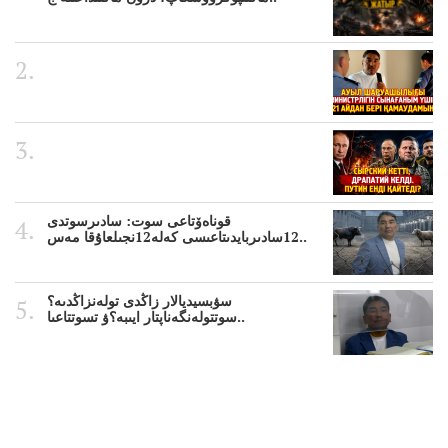
قوناەۆتاعى سوت: سادىرسوتدى
12سادىربايدىتاعىسى كەلە12نجىلعاۇقا مەس..
سۋبسيديالار زاڭدى تولەنزاڭدىە؟
سوتتولەنگەناپتار ايىبە؟ۋ تسوتتاعىا..