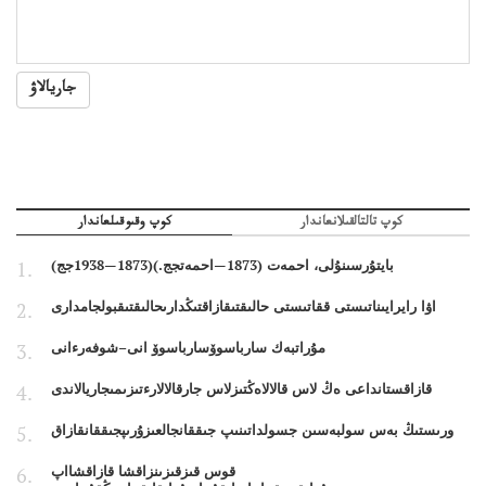
جاريالاۋ
كوپ تالتالقىلانعاندار
كوپ وقىوقىلعاندار
بايتۇرسىنۇلى، احمەت (1873—احمەتجج.)(1873—1938جج)
اۋا رايرايىناتىستى ققاتىستى حالىقتىقازاقتىڭدارىحالىقتىقبولجامدارى
مۇراتبەك سارباسوۆسارباسوۆ انى–شوفەرءانى
قازاقستانداعى ەڭ لاس قالالاەڭتىزلاس جارقالالارءتىزىمىجاريالاندى
ورىستىڭ بەس سولبەسىن جسولداتىنىپ جىققانجالعىزۇرىپجىققانقازاق
قوس قىزقىزىنزاقشا قازاقشااپ