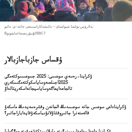
بەلارۋس-پولشا شپولشاى – ەكىشەكاراسىىنعى جاعد–ي. ەكىو:
BكۇنبۇرىنعىجاعدايفوتوBBC7
ۇقساس جازباجازبالار
ۋكراينا–رەسەي سوعىسى: 2025 جسوعىسىوكتەمگى
2025اجىلعىەوساياسكوكتەمگىسكەري
تالجاعدايعاگەوساياسيجانەاسكەريتالداۋ
ۋكرايناداعى سوعىس جانە سوعىسدىڭ الجانەن وقشرەسەيدىڭ ماسكەۋ
قالەمنەنرا جاتىروقشاۋلانۋىماسكەۋقايداباراجاتىر؟