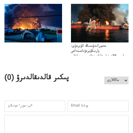
باسەڭدەتدوحا؟
كەزدەسۋىشيەلەنىستىباسەڭدەتەمە؟
مەموراندۋمنىڭ كۇيرەۋى:
پارسكۇيرەۋىاعىنداعى
پارسى&الەمدشىعاناعىنداعىسىن ساعاتى
ۋىل&الەمدىكءتارتىپتىڭسىنساعاتىسوعىپتۇر
پىكىر قالدىقالدىرۋ (
0
)