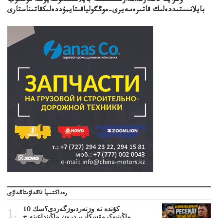
ۋكراينا داعدارىداعدارىسىنىڭىنە بايلانىستكۇشەيۋىنە موڭگوليا
بايلانىستىددەلىك قاتىرەسەيرى–موڭگولياقىتايمۇددەلىكقاتىناستارى
رەداكتسيا تاڭداۋىتاڭداۋى
10 كۇندە نە وزنەردىوزگەردى؟سك
ماڭىنپوكروۆسكاپ، درون ماڭىنداعىنە ج..