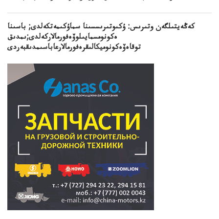
كەڭەيتىلگەن وتىرىس: ۇكىوتىرىسسىنا سماۇكىمەتكەلدى; باسىنا
ەكونومسمايىلوۆەفورمالاركەلدى;ىمدىق
توقاەۆەكونوميكالىقرەفورمالارعاباسىمدىقبەردى