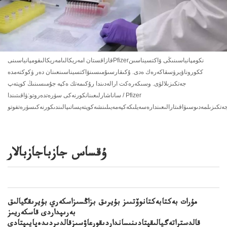
قازاقستان امەريكالىامەريكالىقومپانياسىنىPfizerنكومپانياسىنىڭى ۆاكتسيناسىن
ككوروناۆيرۋسقاكەرەك ەدى. ۇكىقارسىۇمىسىنۆاكتسيناسىنعىنان دەر ۋكوكتەمدە
جەتكىزىلالۋى. وسىكەرەكت ارالەدىندا رۇكىمەتك ەكپە جۇمىسىنىڭ كوپتەپ
ساناشارلىعىنانكورنەكى سۋرەتدەروتو:ۋاقىتىندا / Pfizer
ۇقساس جازباجازبالار
مۇرات بەكتابەكتانوۆتىىز بۇيرىق بزاڭسىزاسكەري بۇيرىقگيالىق
بەرىپداردى قاسكەريىز
قالدستراتەگيالىقپتادىنىسانداردىقورعاۋسىزقالدىردىدەپايىپتادى