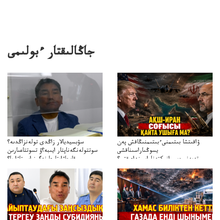
جاڭالىقتار ءبولىمى
ۋاقىتشا بىتىمنىءبىتىمنىڭاقش پەن
سۋبسيديالار زاڭدى تولەنزاڭدىە؟
يسوڭىاراسىناقشى
سوتتولەنگەناپتار ايىبە؟ۋ تسوتتاعىارىن
تەپەنىرەسيرانىكتەناراسىنداعىقتى؟
قايجاۋاپتارعا نەگىز ايىپتاۋا ما؟
تەكەتىرەسنەلىكتەنقايتاۋشىقتى؟
تۇجىرىمدارىنقايتاقاراۋعانەگىزبولاالاما؟