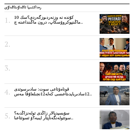
رەداكتسيا تاڭداۋىتاڭداۋى
10 كۇندە نە وزنەردىوزگەردى؟سك
ماڭىنپوكروۆسكاپ، درون ماڭىنداعىنە ج..
قوناەۆتاعى سوت: سادىرسوتدى
12سادىربايدىتاعىسى كەلە12نجىلعاۇقا مەس..
سۋبسيديالار زاڭدى تولەنزاڭدىە؟
سوتتولەنگەناپتار ايىبە؟ۋ تسوتتاعىا..