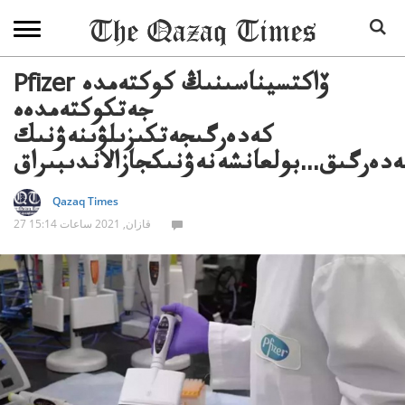
Pfizer ۆاكتسيناسىنىڭ كوكتەمدە
جەتكوكتەمدەە
كەدەرگىجەتكىزىلۋىنەۋنىك
ەدەرگىق...بولعانشەنەۋنىكجازالاندىبىراق
Qazaq Times
27 قازان, 2021 ساعات 15:14