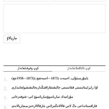
جاريالاۋ
كوپ تالتالقىلانعاندار
كوپ وقىوقىلعاندار
بايتۇرسىنۇلى، احمەت (1873—احمەتجج.)(1873—1938جج)
اۋا رايرايىناتىستى ققاتىستى حالىقتىقازاقتىڭدارىحالىقتىقبولجامدارى
مۇراتبەك سارباسوۆسارباسوۆ انى–شوفەرءانى
قازاقستانداعى ەڭ لاس قالالاەڭتىزلاس جارقالالارءتىزىمىجاريالاندى