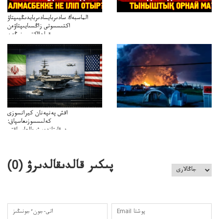
الماسبەك سادىربايسادىربايدىڭيىپتاۋ
اكتىسسوتى زاڭسىايىپتاۋەن
قولدااكتىسىنىڭەن
ميلليونزاڭسىزدىعىمەنقولدانوسىرىلگەنميلليوندار
اقش پەنپەنان كيرانسوزى
كەلىسسوزىعاسپاق:
دوقايتازدەسۋىجالعاسپاقتى
باسەڭدەتدوحا؟
كەزدەسۋىشيەلەنىستىباسەڭدەتەمە؟
پىكىر قالدىقالدىرۋ (
0
)