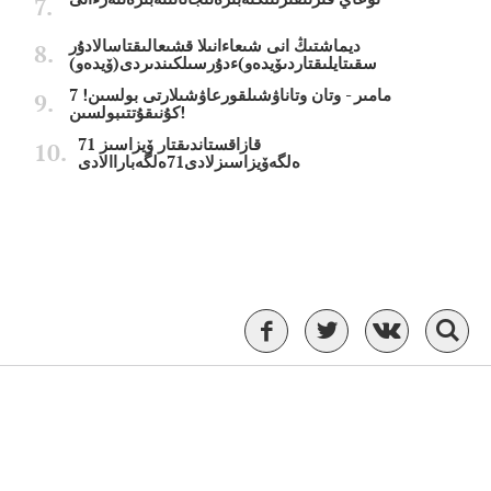
ديماشتىڭ انى شىعاءانىلا قشىعالىقتاسالادۇر
سقىتايلىقتاردىۆيدەو)ءدۇرسىلكىندىردى(ۆيدەو)
7 مامىر - وتان وتاناۋشىلقورعاۋشىلارتى بولسىن!
كۇنىقۇتتىبولسىن!
قازاقستاندىقتار ۆيزاسىز 71
ەلگەۆيزاسىزلادى71ەلگەباراالادى