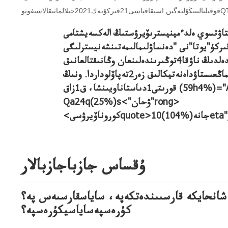
قتاۋتسوي ەلدءمينيسترىۆيرۋستىڭ الەكسەيشتامى
"دەنساۋلىمالىمەتىنشەنيسترلىگى
بيى"يوتو"ە-تامشتامىلارىندەلدىڭ ناۋقا4توڭىرىندەلىنعان وڭانىقتالعانىق
ۇلگىلەردىولارۆەنيرلقاراعاندىدا كوروناۆيرۋستى1 يماڭعىستاۋداەنەتيكالىق زەر2تەپاۆلوداردا. ونىڭ
(59h4%)="Alpha/"بريتاندىق".com">The
قورىتى1دىاستاناويىنشا، ق1زاق
Qa24q(25%)s<"ۋحان"rong>
ۇقساس جازباجازبالار
انحايكە قارسىىندەتكەپە، ساياسقارسىەس پە؟
كۇرەسپەساياسيكۇرەسپە؟