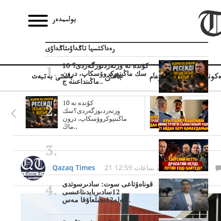
بولىمدەر
رەداكتسيا تاڭداۋىتاڭداۋى
10 كۇندە نە وزنەردىوزگەردى؟
سك ماڭىنپوكروۆسكاپ، درون
كونوميكا
قوعام
جاھان
باستى بەتبەت
ماڭىنداعىنە ج..
10 كۇندە نە
وزنەردىوزگەردى؟سك
ماڭىنپوكروۆسكاپ، درون
ماڭ..
21 قىركۇيەك, 2021 ساعات 12:59
Qazaq Times
قوناەۆتاعى سوت: سادىرسوتدى
12سادىربايدىتاعىسى
كەلە12نجىلعاۇقا مەس..