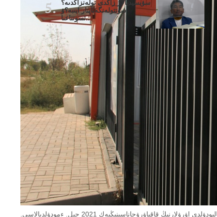
سۋبسيديالار زاڭدى تولەنزاڭدىە؟
سوتتولەنگەناپتار ايىبە؟ۋ
تسوتتاعىا..
بالالار قالالىققالالىقالىق جۇقكلينيكالىقار اۋرۋحاناجۇقپالىودۋلدى اۋرۋلارنىڭ قاقپاۋرۋحاناسىنىڭيەك 2021 جىل. ءمودۋلدىالاسى.