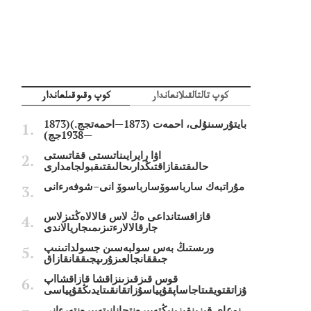
كوپ تالتالقىلانعاندار
كوپ وقىوقىلعاندار
بايتۇرسىنۇلى، احمەت (1873—احمەتجج.)(1873
—1938جج)
اۋا رايرايىناتىستى ققاتىستى
حالىقتىقازاقتىڭدارىحالىقتىقبولجامدارى
مۇراتبەك سارباسوۆسارباسوۆ انى–شوفەرءانى
قازاقستانداعى ەڭ لاس قالالاەڭتىزلاس
جارقالالارءتىزىمىجاريالاندى
ورىستىڭ بەس سولبەسىن جسولداتىنىپ
جىققانجالعىزۇرىپجىققانقازاق
قوس قىزقىزىنزاقشا قازاقشااپ
ۇزاتقتويقىتاجاساپقۇپياسۇزاتقانقىتايدىڭقۇپياسى
نوعاي قىزىنقىزىنىڭتەبىرەنتجانانىتەبىرەنتەرءانى