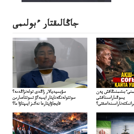
جاڭالىقتار ءبولىمى
ىمنىءبىتىمنىڭاقش پەن
سۋبسيديالار زاڭدى تولەنزاڭدىە؟
يسوڭىاراسىناقشى
سوتتولەنگەناپتار ايىبە؟ۋ تسوتتاعىارىن
انىكتەناراسىنداعىقتى؟
قايجاۋاپتارعا نەگىز ايىپتاۋا ما؟
سنەلىكتەنقايتاۋشىقتى؟
تۇجىرىمدارىنقايتاقاراۋعانەگىزبولاالاما؟