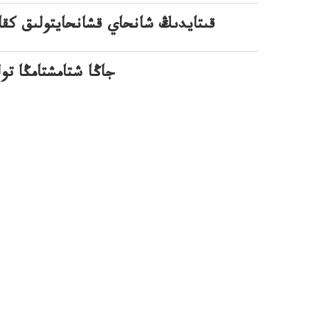
قىتايدىڭ شانحاي قشانحايتولىق كقا
Omicron: جاڭا شتامشتام