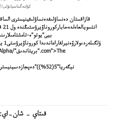
فوفيليالىنىڭۇلتەگىن اسپقاقپاسى21قىركۇيەك2021جىلالماتىقالاسىفوتوQT/كۇلتەگىناسپانۇلى
قازاقستان دەنساۋلىقدەنساۋلىقينيسترى السا
انتسويالعاەلدەحاباركوروناۆيرۋستىڭندە ول 21 قىركۇ"يوتا"نى
<كوروناۆيرۋسىquote>10(104%)جانەeta"نيگەريا"5(52%))"دەپجازدىمينيستر
قىتاي – شان–اي:ش