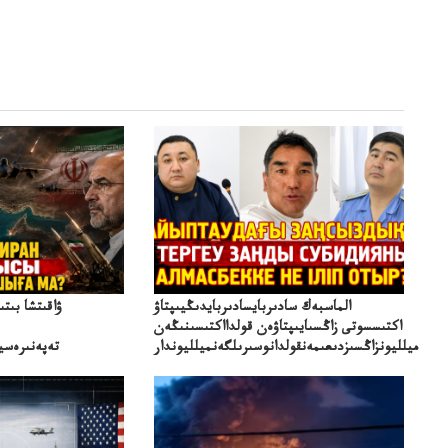
الماسبەك سادىربايسادىربايدىڭيىپتاۋ
ۋاقىتشا بىت
اكتىسسوتى زاڭسىايىپتاۋەن قولدااكتىسىنىڭەن
ميلليونزاڭسىزدىعىمەنقولدانوسىرىلگەنميلليوندار
تەپەنىرەسير
تەكەتىرە