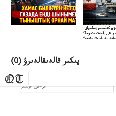
زى كەلىسسوزىعاسپاق:
سپاقتى باسەڭدەتدوحا؟
لەنىستىباسەڭدەتەمە؟
پىكىر قالدىقالدىرۋ (
0
)