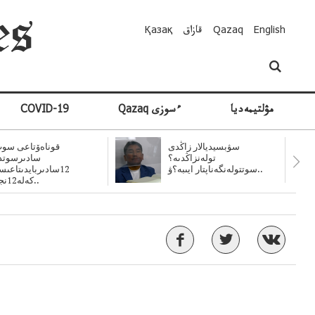
English
Qazaq
قازاق
Қазақ
مۋلتيمەديا
Qazaq ءسوزى
COVID-19
سۋبسيديالار زاڭدى
قوناەۆتاعى سوت
تولەنزاڭدىە؟
سادىرسوتد
سوتتولەنگەناپتار ايىبە؟ۋ..
12سادىربايدىتاعى
كەلە12نجى..