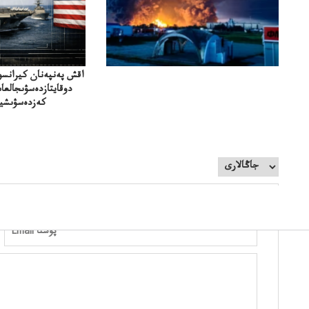
اقش پەنپەنان كيرانسو
دوقايتازدەسۋىجالعا
كەزدەسۋىشيە