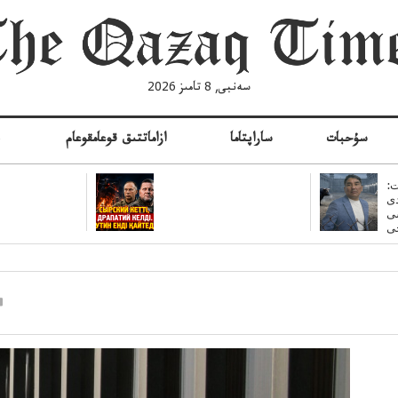
سەنبى, 8 تامىز 2026
سۇحبات
ساراپتاما
ازاماتتىق قوعامقوعام
ە
:
ى
سى