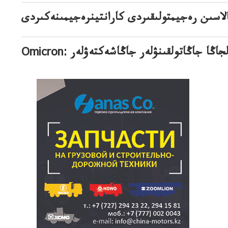
لاسىن رەجيمتولىقىردى كارانتينرەجيمىنەكىردى
ڭا تولجاڭا جاڭاتولقىنۋلەر جاڭاشەكتەۋلەر