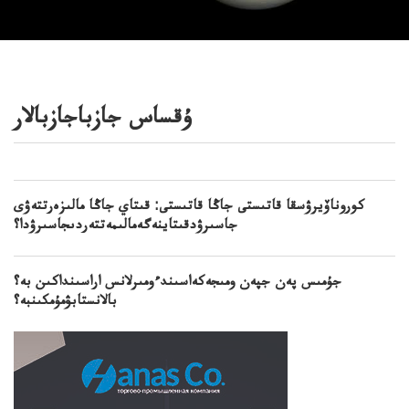
ۇقساس جازباجازبالار
كوروناۆيرۋسقا قاتىستى جاڭا قاتىستى: قىتاي جاڭا مالىزەرتتەۋى
جاسىرۋدقىتاينەگەمالىمەتتەردىجاسىرۋدا؟
جۇمىس پەن جپەن ومىجەكەاسىندءومىرلانس اراسىنداكىن بە؟
بالانستابۋمۇمكىنبە؟