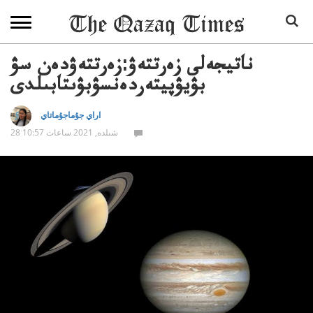
ناتيجەلى زەرتتەۋ:زەرتتەۋدەن سۋ
بۋيۋپيتەردەنسۋبۋىتابىلدى
اراي جۇماجۇماتاي
28 شىلدە, 2021 ساعات 10:57