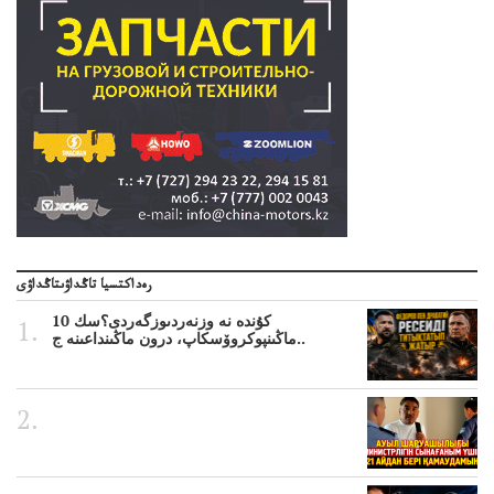
رەداكتسيا تاڭداۋىتاڭداۋى
10 كۇندە نە وزنەردىوزگەردى؟سك
ماڭىنپوكروۆسكاپ، درون ماڭىنداعىنە ج..