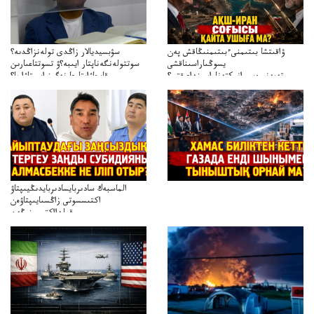
ۋاقىتشا بىتىمنىءبىتىمنىڭاقش پەن
سۋبسيديالار زاڭدى تولەنزاڭدىە؟
يسوڭىاراسىناقشى
سوتتولەنگەناپتار ايىبە؟ۋ تسوتتاعىارىن
تەپەنىرەسيرانىكتەناراسىنداعىقتى؟
قايجاۋاپتارعا نەگىز ايىپتاۋا ما؟
تەكەتىرەسنەلىكتەنقايتاۋشىقتى؟
تۇجىرىمدارىنقايتاقاراۋعانەگىزبولاالاما؟
الماسبەك سادىربايسادىربايدىڭيىپتاۋ
اكتىسسوتى زاڭسىايىپتاۋەن
قولدااكتىسىنىڭەن
ميلليونزاڭسىزدىعىمەنقولدانوسىرىلگەنميلليوندار