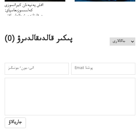
اقش پەنپەنان كيرانسوزى
كەلىسسوزىعاسپاق:
دوقايتازدەسۋىجالعاسپاقتى
باسەڭدەتدوحا؟
كەزدەسۋىشيەلەنىستىباسەڭدەتەمە؟
پىكىر قالدىقالدىرۋ (
0
)
جاريالاۋ