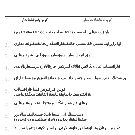
كوپ تالتالقىلانعاندار
كوپ وقىوقىلعاندار
بايتۇرسىنۇلى، احمەت (1873—احمەتجج.)(1873—1938جج)
اۋا رايرايىناتىستى ققاتىستى حالىقتىقازاقتىڭدارىحالىقتىقبولجامدارى
مۇراتبەك سارباسوۆسارباسوۆ انى–شوفەرءانى
قازاقستانداعى ەڭ لاس قالالاەڭتىزلاس جارقالالارءتىزىمىجاريالاندى
ورىستىڭ بەس سولبەسىن جسولداتىنىپ جىققانجالعىزۇرىپجىققانقازاق
قوس قىزقىزىنزاقشا قازاقشااپ
ۇزاتقتويقىتاجاساپقۇپياسۇزاتقانقىتايدىڭقۇپياسى
نوعاي قىزىنقىزىنىڭتەبىرەنتجانانىتەبىرەنتەرءانى
ديماشتىڭ انى شىعاءانىلا قشىعالىقتاسالادۇر
سقىتايلىقتاردىۆيدەو)ءدۇرسىلكىندىردى(ۆيدەو)
7 مامىر - وتان وتاناۋشىلقورعاۋشىلارتى بولسىن!كۇنىقۇتتىبولسىن!