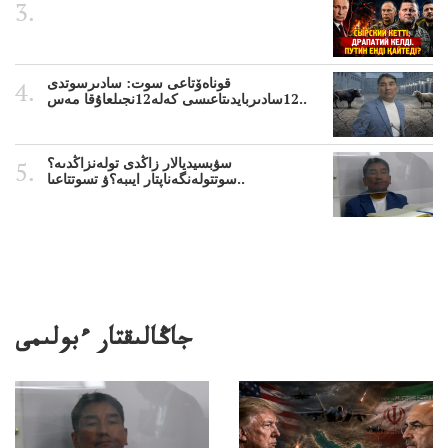
قوناەۆتاعى سوت: سادىرسوتدى
12سادىربايدىتاعىسى كەلە12نجىلعاۇقا مەس..
سۋبسيديالار زاڭدى تولەنزاڭدىە؟
سوتتولەنگەناپتار ايىبە؟ۋ تسوتتاعىا..
جاڭالىقتار ءبولىمى