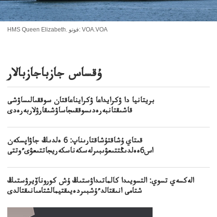
HMS Queen Elizabeth. فوتو: VOA.VOA
ۇقساس جازباجازبالار
بريتانيا دا ۋكرايداعا ۋكرايناعاقتان سوققىالىساۋشى
قاشىقتانبەرەدىسوققىجاساۋشىقارۋلاربەرەدى
قىتاي ۇشاقتۇشاقتارىناپ: 6 ەلدىڭ جاۋاپسكەن
اس6ەەلدىڭتتىعۋىبىرلەسكەناسكەريجاتتىعۋىءوتتى
الەكسەي تسوي: التسويىدا كالماتىداۋستىڭ ۇش كوروناۆيرۋستىڭ
شتامى انىقتالدءۇشبىردەيىقتيمالشتامىانىقتالدى