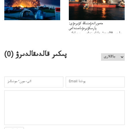
مەموراندۋمنىڭ كۇيرەۋى:
پارسكۇيرەۋىاعىنداعى
پارسى&الەمدشىعاناعىنداعىسىن ساعاتى
ۋىل&الەمدىكءتارتىپتىڭسىنساعاتىسوعىپتۇر
پىكىر قالدىقالدىرۋ (
0
)