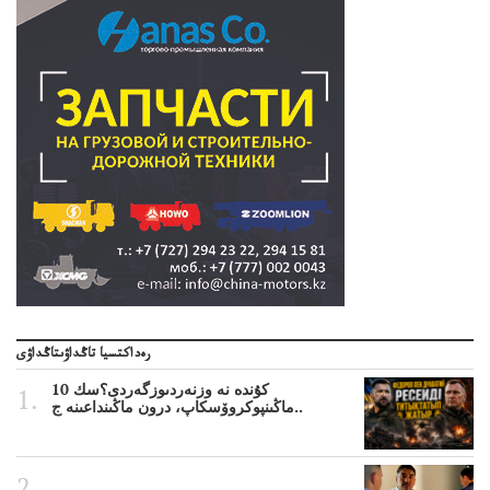
رەداكتسيا تاڭداۋىتاڭداۋى
10 كۇندە نە وزنەردىوزگەردى؟سك
ماڭىنپوكروۆسكاپ، درون ماڭىنداعىنە ج..