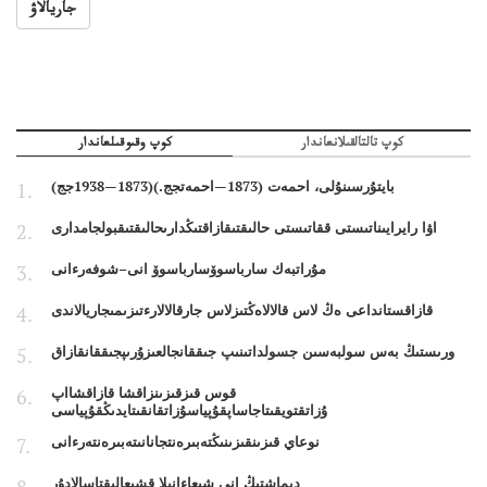
جاريالاۋ
كوپ تالتالقىلانعاندار
كوپ وقىوقىلعاندار
بايتۇرسىنۇلى، احمەت (1873—احمەتجج.)(1873—1938جج)
اۋا رايرايىناتىستى ققاتىستى حالىقتىقازاقتىڭدارىحالىقتىقبولجامدارى
مۇراتبەك سارباسوۆسارباسوۆ انى–شوفەرءانى
قازاقستانداعى ەڭ لاس قالالاەڭتىزلاس جارقالالارءتىزىمىجاريالاندى
ورىستىڭ بەس سولبەسىن جسولداتىنىپ جىققانجالعىزۇرىپجىققانقازاق
قوس قىزقىزىنزاقشا قازاقشااپ
ۇزاتقتويقىتاجاساپقۇپياسۇزاتقانقىتايدىڭقۇپياسى
نوعاي قىزىنقىزىنىڭتەبىرەنتجانانىتەبىرەنتەرءانى
ديماشتىڭ انى شىعاءانىلا قشىعالىقتاسالادۇر