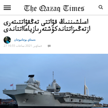
اعىلشىننىڭ قۋاتتى تەڭقۋاتتىتەرى
ازتەڭىزاتتاندكۇشتەرىازياعااتتاندى
ەستاي بوجانبوجان
27 ءساۋىر, 2021 ساعات 16:55