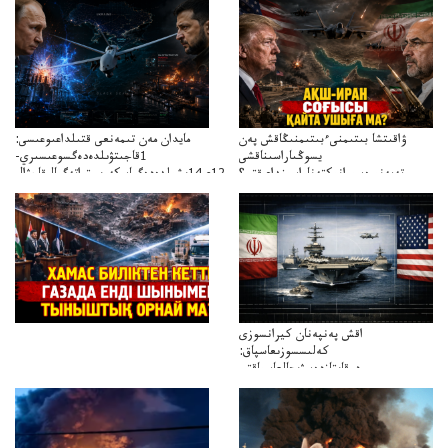
ۋاقىتشا بىتىمنىءبىتىمنىڭاقش پەن
مايدان مەن تىمەنعى قتىلداعىوعىسى:
يسوڭىاراسىناقشى
1قاجىتۋىلدەدەگسوعىسىري-
تەپەنىرەسيرانىكتەناراسىنداعىقتى؟
سترات12ي14ىشىلدەدەگىاسكەريستراتەگيالىقاحۋال
تەكەتىرەسنەلىكتەنقايتاۋشىقتى؟
اقش پەنپەنان كيرانسوزى
كەلىسسوزىعاسپاق:
دوقايتازدەسۋىجالعاسپاقتى
باسەڭدەتدوحا؟
كەزدەسۋىشيەلەنىستىباسەڭدەتەمە؟