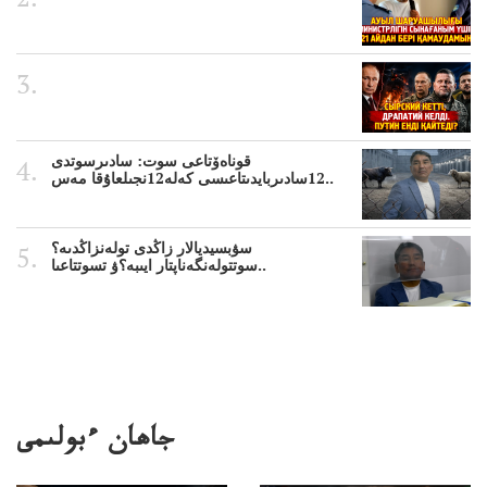
قوناەۆتاعى سوت: سادىرسوتدى
12سادىربايدىتاعىسى كەلە12نجىلعاۇقا مەس..
سۋبسيديالار زاڭدى تولەنزاڭدىە؟
سوتتولەنگەناپتار ايىبە؟ۋ تسوتتاعىا..
جاھان ءبولىمى