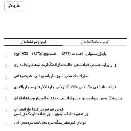
جاريالاۋ
كوپ تالتالقىلانعاندار
كوپ وقىوقىلعاندار
بايتۇرسىنۇلى، احمەت (1873—احمەتجج.)(1873—1938جج)
اۋا رايرايىناتىستى ققاتىستى حالىقتىقازاقتىڭدارىحالىقتىقبولجامدارى
مۇراتبەك سارباسوۆسارباسوۆ انى–شوفەرءانى
قازاقستانداعى ەڭ لاس قالالاەڭتىزلاس جارقالالارءتىزىمىجاريالاندى
ورىستىڭ بەس سولبەسىن جسولداتىنىپ جىققانجالعىزۇرىپجىققانقازاق
قوس قىزقىزىنزاقشا قازاقشااپ
ۇزاتقتويقىتاجاساپقۇپياسۇزاتقانقىتايدىڭقۇپياسى
نوعاي قىزىنقىزىنىڭتەبىرەنتجانانىتەبىرەنتەرءانى