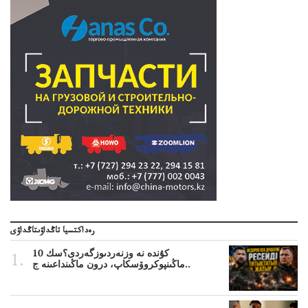
رەداكتسيا تاڭداۋىتاڭداۋى
10 كۇندە نە وزنەردىوزگەردى؟سك
ماڭىنپوكروۆسكاپ، درون ماڭىنداعىنە ج..