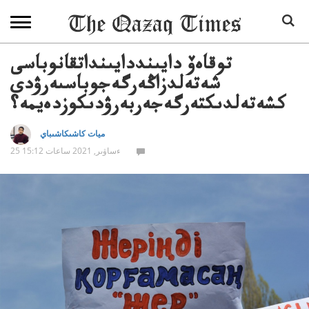
توقاەۆ دايىنددايىنداتقانوباسى
شەتەلدزاڭەرگەجوباسىەرۋدى
كشەتەلدىكتەرگەجەربەرۋدىكوزدەيمە؟
ميات كاشىكاشىباي
25 ءساۋىر, 2021 ساعات 15:12