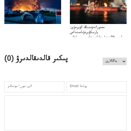
مەموراندۋمنىڭ كۇيرەۋى:
پارسكۇيرەۋىاعىنداعى
پارسى&الەمدشىعاناعىنداعىسىن ساعاتى
ۋىل&الەمدىكءتارتىپتىڭسىنساعاتىسوعىپتۇر
پىكىر قالدىقالدىرۋ (
0
)