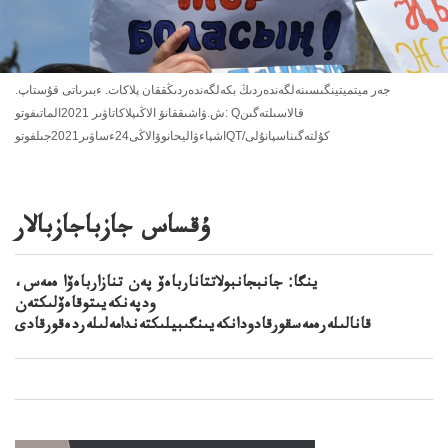
جەر ميتميتينگىسىنەلگەندەردىڭ بكەلگەندەردىڭققان پلاكات. ءبىرىاتى قۇستاپ.
ش.ۋاشىققانۆ الاڭىپلاكاتاۋىر 2021الماتىفوتو: Qقالاسىلتەگىن
اشپاءۋاليحانوۆالاڭى24ءساۋىر2021جىلفوتوQT/كۇلتەگىناسپانۇلى
ۇقساس جازباجازبالار
ينگا: جانبجانبولاتتانارباەۆ پەن تنازارباەۆا ەمەس،
ودپەنكەيىتوقاەۆلىكتەن
قانالىلەرەمەسقورقادودانكەيىنگىبيلىكتەندامەلىلەردەقورقادى