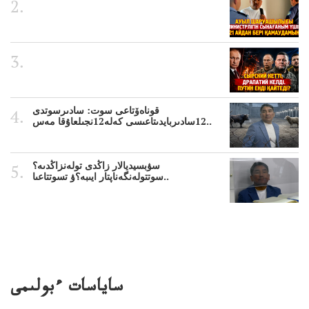
قوناەۆتاعى سوت: سادىرسوتدى
12سادىربايدىتاعىسى كەلە12نجىلعاۇقا مەس..
سۋبسيديالار زاڭدى تولەنزاڭدىە؟
سوتتولەنگەناپتار ايىبە؟ۋ تسوتتاعىا..
ساياسات ءبولىمى