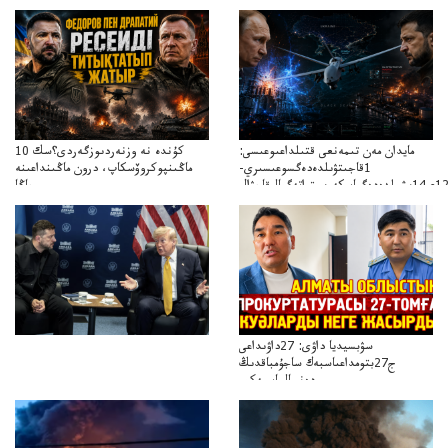
مايدان مەن تىمەنعى قتىلداعىوعىسى:
10 كۇندە نە وزنەردىوزگەردى؟سك
1قاجىتۋىلدەدەگسوعىسىري-
ماڭىنپوكروۆسكاپ، درون ماڭىنداعىنە
جاڭا
باقاساپباسشىنىدرونكتيكاسوعىسىجانەجاڭاباسقولباسشىنىڭتاكتيكاسى
سۋبسيديا داۋى: 27داۋىداعى
ج27بتومداعىاسبەك ساجۇمباقدىڭ
دەنسالماسبەكىر
بەردىسادىربايدىڭدەنساۋلىعىسىربەردى