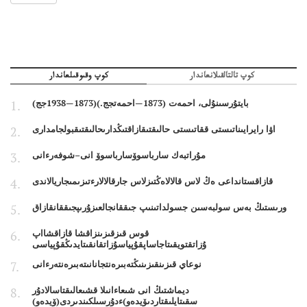
كوپ تالتالقىلانعاندار
كوپ وقىوقىلعاندار
بايتۇرسىنۇلى، احمەت (1873—احمەتجج.)(1873—1938جج)
اۋا رايرايىناتىستى ققاتىستى حالىقتىقازاقتىڭدارىحالىقتىقبولجامدارى
مۇراتبەك سارباسوۆسارباسوۆ انى–شوفەرءانى
قازاقستانداعى ەڭ لاس قالالاەڭتىزلاس جارقالالارءتىزىمىجاريالاندى
ورىستىڭ بەس سولبەسىن جسولداتىنىپ جىققانجالعىزۇرىپجىققانقازاق
قوس قىزقىزىنزاقشا قازاقشااپ
ۇزاتقتويقىتاجاساپقۇپياسۇزاتقانقىتايدىڭقۇپياسى
نوعاي قىزىنقىزىنىڭتەبىرەنتجانانىتەبىرەنتەرءانى
ديماشتىڭ انى شىعاءانىلا قشىعالىقتاسالادۇر
سقىتايلىقتاردىۆيدەو)ءدۇرسىلكىندىردى(ۆيدەو)