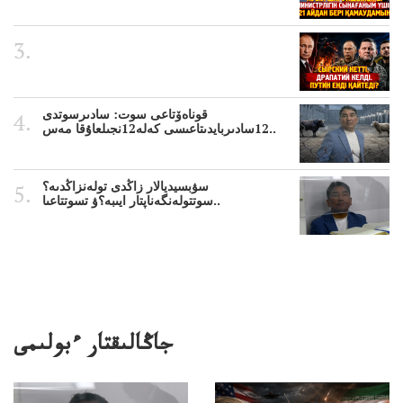
قوناەۆتاعى سوت: سادىرسوتدى
12سادىربايدىتاعىسى كەلە12نجىلعاۇقا مەس..
سۋبسيديالار زاڭدى تولەنزاڭدىە؟
سوتتولەنگەناپتار ايىبە؟ۋ تسوتتاعىا..
جاڭالىقتار ءبولىمى