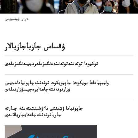
فوتو: ۆۆسۆۆس
ۇقساس جازباجازبالار
توكيودا توتەنشەتوتەنشەەنگىزىلدرەجيمەنگىزىلدى
وليمپياداعا بويكوت: جاپبويكوت توتەنشەجاپونياداەجيمى
ۇزارتوتەنشەجاعدايرەجيمىۇزارتىلدى
جاپونيادا ۇشىنشى ماءۇشىنشىتەنشە جمارتە
جارياتوتەنشەجاعدايجاريالاندى