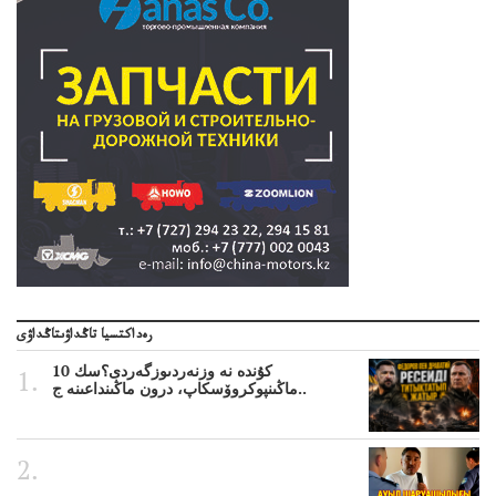
رەداكتسيا تاڭداۋىتاڭداۋى
10 كۇندە نە وزنەردىوزگەردى؟سك
ماڭىنپوكروۆسكاپ، درون ماڭىنداعىنە ج..