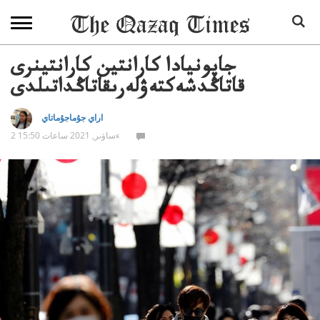
جاپونيادا كارانتين كارانتينرى
قاتاڭدشەكتەۋلەرىقاتاڭداتىلدى
اراي جۇماجۇماتاي
2 ءساۋىر, 2021 ساعات 15:50