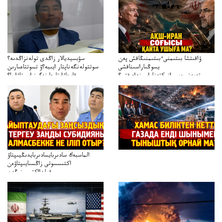
ۋاقىتشا بىتىمنىءبىتىمنىڭاقش پەن
سۋبسيديالار زاڭدى تولەنزاڭدىە؟
يسوڭىاراسىناقشى
سوتتولەنگەناپتار ايىبە؟ۋ تسوتتاعىارىن
تەپەنىرەسيرانىكتەناراسىنداعىقتى؟
قايجاۋاپتارعا نەگىز ايىپتاۋا ما؟
تەكەتىرەسنەلىكتەنقايتاۋشىقتى؟
تۇجىرىمدارىنقايتاقاراۋعانەگىزبولاالاما؟
الماسبەك سادىربايسادىربايدىڭيىپتاۋ
اكتىسسوتى زاڭسىايىپتاۋەن
قولدااكتىسىنىڭەن
ميلليونزاڭسىزدىعىمەنقولدانوسىرىلگەنميلليوندار