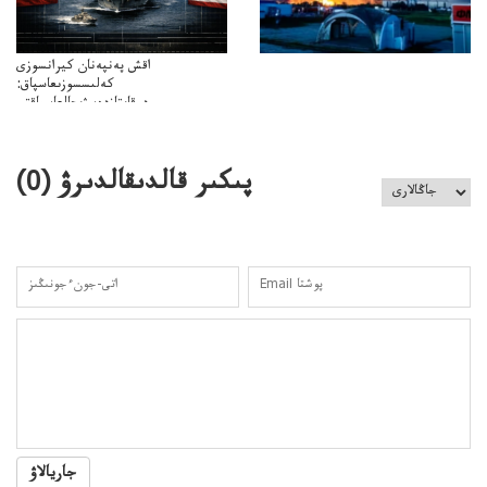
اقش پەنپەنان كيرانسوزى
كەلىسسوزىعاسپاق:
دوقايتازدەسۋىجالعاسپاقتى
باسەڭدەتدوحا؟
كەزدەسۋىشيەلەنىستىباسەڭدەتەمە؟
پىكىر قالدىقالدىرۋ (
0
)
جاريالاۋ