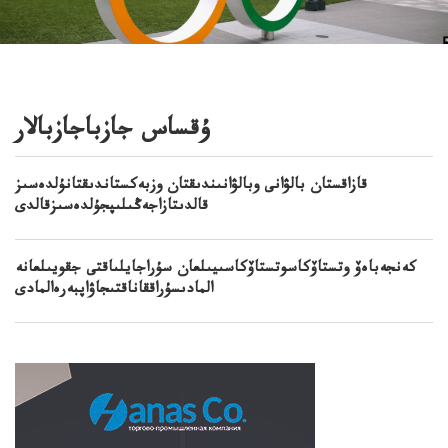
ۇقساس جازباجازبالار
قازاقستان بالۋانى وبالۋانىندىقتان وزبەكستاندىقتانۇلدەسىز
قالدىتازاجەڭىلىپجۇلدەسىزقالدى
كەنجەباەۆ وتستاۆكاسوتستاۆكاسىيىلعان سۇراجايلىاقتى جقويىلعانە
المادىسۇراققاناقتىجاۋاپبەرەالمادى