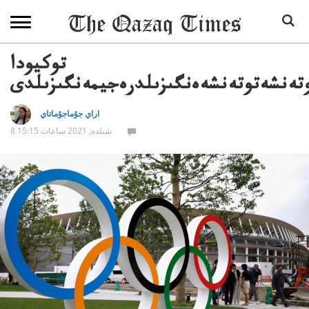
توكيودا
تەنشەتوتەنشەەنگىزىلدرەجيمەنگىزىلدى
اراي جۇماجۇماتاي
8 شىلدە, 2021 ساعات 15:15