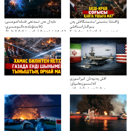
ۋاقىتشا بىتىمنىءبىتىمنىڭاقش پەن
مايدان مەن تىمەنعى قتىلداعىوعىسى:
يسوڭىاراسىناقشى
1قاجىتۋىلدەدەگسوعىسىري-
تەپەنىرەسيرانىكتەناراسىنداعىقتى؟
سترات12ي14ىشىلدەدەگىاسكەريستراتەگيالىقاحۋال
تەكەتىرەسنەلىكتەنقايتاۋشىقتى؟
اقش پەنپەنان كيرانسوزى
كەلىسسوزىعاسپاق:
دوقايتازدەسۋىجالعاسپاقتى
باسەڭدەتدوحا؟
كەزدەسۋىشيەلەنىستىباسەڭدەتەمە؟