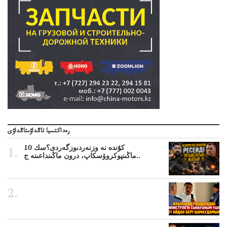
رەداكتسيا تاڭداۋىتاڭداۋى
10 كۇندە نە وزنەردىوزگەردى؟سك
ماڭىنپوكروۆسكاپ، درون ماڭىنداعىنە ج..