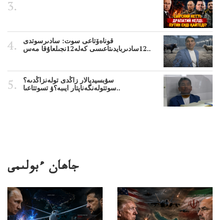
قوناەۆتاعى سوت: سادىرسوتدى
12سادىربايدىتاعىسى كەلە12نجىلعاۇقا مەس..
سۋبسيديالار زاڭدى تولەنزاڭدىە؟
سوتتولەنگەناپتار ايىبە؟ۋ تسوتتاعىا..
جاھان ءبولىمى