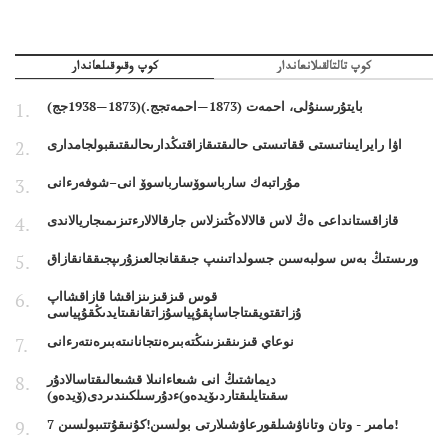
كوپ تالتالقىلانعاندار
كوپ وقىوقىلعاندار
بايتۇرسىنۇلى، احمەت (1873—احمەتجج.)(1873—1938جج)
اۋا رايرايىناتىستى ققاتىستى حالىقتىقازاقتىڭدارىحالىقتىقبولجامدارى
مۇراتبەك سارباسوۆسارباسوۆ انى–شوفەرءانى
قازاقستانداعى ەڭ لاس قالالاەڭتىزلاس جارقالالارءتىزىمىجاريالاندى
ورىستىڭ بەس سولبەسىن جسولداتىنىپ جىققانجالعىزۇرىپجىققانقازاق
قوس قىزقىزىنزاقشا قازاقشااپ
ۇزاتقتويقىتاجاساپقۇپياسۇزاتقانقىتايدىڭقۇپياسى
نوعاي قىزىنقىزىنىڭتەبىرەنتجانانىتەبىرەنتەرءانى
ديماشتىڭ انى شىعاءانىلا قشىعالىقتاسالادۇر
سقىتايلىقتاردىۆيدەو)ءدۇرسىلكىندىردى(ۆيدەو)
7 مامىر - وتان وتاناۋشىلقورعاۋشىلارتى بولسىن!كۇنىقۇتتىبولسىن!