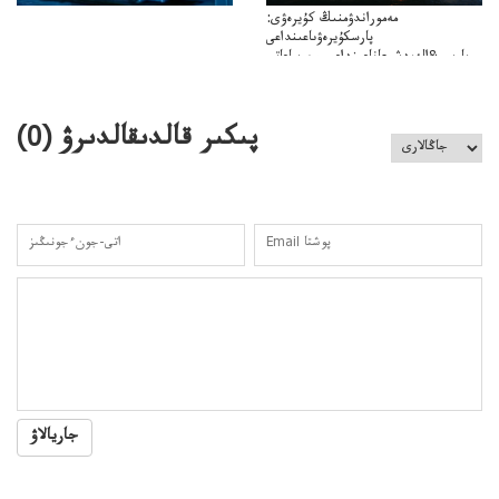
مەموراندۋمنىڭ كۇيرەۋى:
پارسكۇيرەۋىاعىنداعى
پارسى&الەمدشىعاناعىنداعىسىن ساعاتى
ۋىل&الەمدىكءتارتىپتىڭسىنساعاتىسوعىپتۇر
پىكىر قالدىقالدىرۋ (
0
)
جاريالاۋ