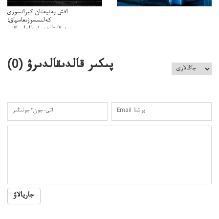
اقش پەنپەنان كيرانسوزى
كەلىسسوزىعاسپاق:
دوقايتازدەسۋىجالعاسپاقتى
باسەڭدەتدوحا؟
كەزدەسۋىشيەلەنىستىباسەڭدەتەمە؟
پىكىر قالدىقالدىرۋ (
0
)
جاريالاۋ