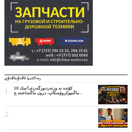
رەداكتسيا تاڭداۋىتاڭداۋى
10 كۇندە نە وزنەردىوزگەردى؟سك
ماڭىنپوكروۆسكاپ، درون ماڭىنداعىنە ج..