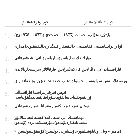
كوپ تالتالقىلانعاندار
كوپ وقىوقىلعاندار
بايتۇرسىنۇلى، احمەت (1873—احمەتجج.)(1873—1938جج)
اۋا رايرايىناتىستى ققاتىستى حالىقتىقازاقتىڭدارىحالىقتىقبولجامدارى
مۇراتبەك سارباسوۆسارباسوۆ انى–شوفەرءانى
قازاقستانداعى ەڭ لاس قالالاەڭتىزلاس جارقالالارءتىزىمىجاريالاندى
ورىستىڭ بەس سولبەسىن جسولداتىنىپ جىققانجالعىزۇرىپجىققانقازاق
قوس قىزقىزىنزاقشا قازاقشااپ
ۇزاتقتويقىتاجاساپقۇپياسۇزاتقانقىتايدىڭقۇپياسى
نوعاي قىزىنقىزىنىڭتەبىرەنتجانانىتەبىرەنتەرءانى
ديماشتىڭ انى شىعاءانىلا قشىعالىقتاسالادۇر
سقىتايلىقتاردىۆيدەو)ءدۇرسىلكىندىردى(ۆيدەو)
7 مامىر - وتان وتاناۋشىلقورعاۋشىلارتى بولسىن!كۇنىقۇتتىبولسىن!