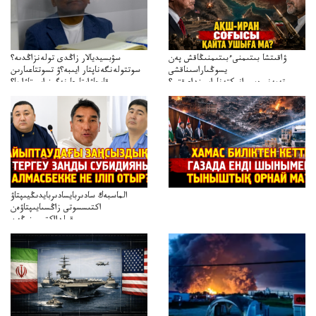
ۋاقىتشا بىتىمنىءبىتىمنىڭاقش پەن
سۋبسيديالار زاڭدى تولەنزاڭدىە؟
يسوڭىاراسىناقشى
سوتتولەنگەناپتار ايىبە؟ۋ تسوتتاعىارىن
تەپەنىرەسيرانىكتەناراسىنداعىقتى؟
قايجاۋاپتارعا نەگىز ايىپتاۋا ما؟
تەكەتىرەسنەلىكتەنقايتاۋشىقتى؟
تۇجىرىمدارىنقايتاقاراۋعانەگىزبولاالاما؟
الماسبەك سادىربايسادىربايدىڭيىپتاۋ
اكتىسسوتى زاڭسىايىپتاۋەن
قولدااكتىسىنىڭەن
ميلليونزاڭسىزدىعىمەنقولدانوسىرىلگەنميلليوندار