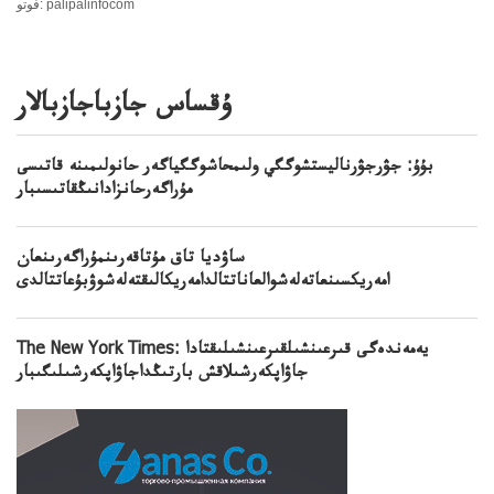
فوتو: palipalinfocom
ۇقساس جازباجازبالار
بۇۇ: جۋرجۋرناليستشوگگي ولىمحاشوگگياگەر حانولىمىنە قاتىسى
مۇراگەرحانزادانىڭقاتىسىبار
ساۋديا تاق مۇتاقەرىنمۇراگەرىنعان
امەريكسىنعاتەلەشوالعاناتتالدامەريكالىقتەلەشوۋبۇعاتتالدى
The New York Times: يەمەندەگى قىرعىنشىلقىرعىنشىلىقتادا
جاۋاپكەرشىلاقش بارتىڭداجاۋاپكەرشىلىگىبار