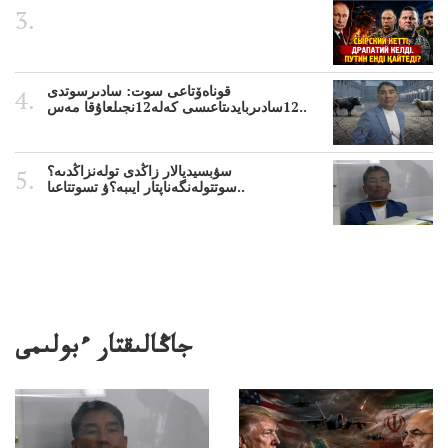
قوناەۆتاعى سوت: سادىرسوتدى
12سادىربايدىتاعىسى كەلە12نجىلعاۇقا مەس..
سۋبسيديالار زاڭدى تولەنزاڭدىە؟
سوتتولەنگەناپتار ايىبە؟ۋ تسوتتاعىا..
جاڭالىقتار ءبولىمى