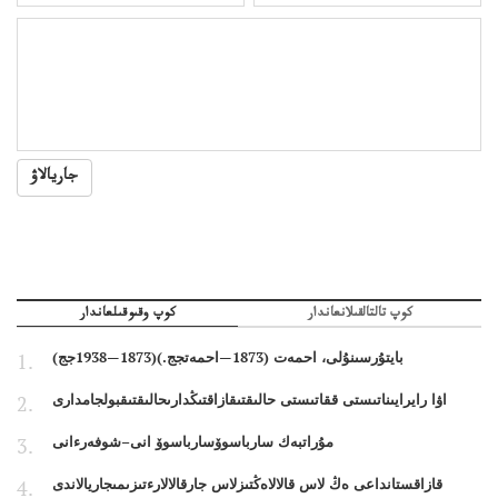
جاريالاۋ
كوپ تالتالقىلانعاندار
كوپ وقىوقىلعاندار
بايتۇرسىنۇلى، احمەت (1873—احمەتجج.)(1873—1938جج)
اۋا رايرايىناتىستى ققاتىستى حالىقتىقازاقتىڭدارىحالىقتىقبولجامدارى
مۇراتبەك سارباسوۆسارباسوۆ انى–شوفەرءانى
قازاقستانداعى ەڭ لاس قالالاەڭتىزلاس جارقالالارءتىزىمىجاريالاندى