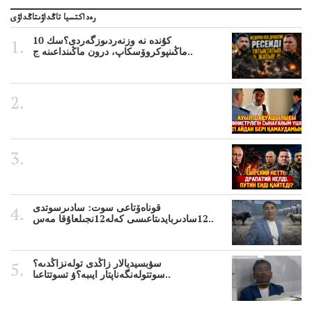
رەداكتسيا تاڭداۋىتاڭداۋى
10 كۇندە نە وزنەردىوزگەردى؟سك
ماڭىنپوكروۆسكاپ، درون ماڭىنداعىنە ج..
قوناەۆتاعى سوت: سادىرسوتدى
12سادىربايدىتاعىسى كەلە12نجىلعاۇقا مەس..
سۋبسيديالار زاڭدى تولەنزاڭدىە؟
سوتتولەنگەناپتار ايىبە؟ۋ تسوتتاعىا..