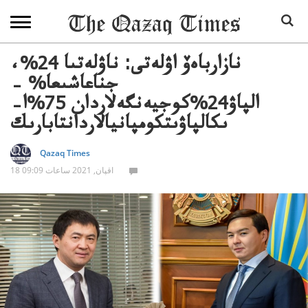
نازارباەۆ اۋلەتى: ناۋلەتىا 24%،
جناعاشىعا% –
الپاۋ24%كوجيەنگەلاردان 75%ا–
ىكالپاۋىتكومپانيالاردانتابارىك
Qazaq Times
18 اقپان, 2021 ساعات 09:09