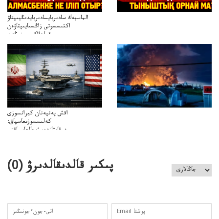
الماسبەك سادىربايسادىربايدىڭيىپتاۋ
اكتىسسوتى زاڭسىايىپتاۋەن
قولدااكتىسىنىڭەن
ميلليونزاڭسىزدىعىمەنقولدانوسىرىلگەنميلليوندار
اقش پەنپەنان كيرانسوزى
كەلىسسوزىعاسپاق:
دوقايتازدەسۋىجالعاسپاقتى
باسەڭدەتدوحا؟
كەزدەسۋىشيەلەنىستىباسەڭدەتەمە؟
پىكىر قالدىقالدىرۋ (
0
)