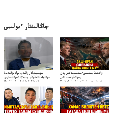
جاڭالىقتار ءبولىمى
ۋاقىتشا بىتىمنىءبىتىمنىڭاقش پەن
سۋبسيديالار زاڭدى تولەنزاڭدىە؟
يسوڭىاراسىناقشى
سوتتولەنگەناپتار ايىبە؟ۋ تسوتتاعىارىن
تەپەنىرەسيرانىكتەناراسىنداعىقتى؟
قايجاۋاپتارعا نەگىز ايىپتاۋا ما؟
تەكەتىرەسنەلىكتەنقايتاۋشىقتى؟
تۇجىرىمدارىنقايتاقاراۋعانەگىزبولاالاما؟