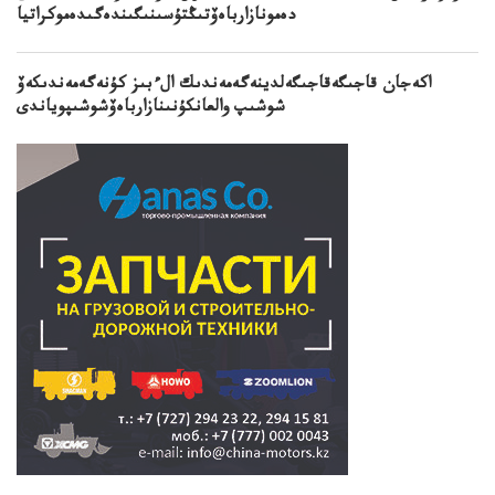
دەمونازارباەۆتىڭتۇسىنىگىندەگىدەموكراتيا
اكەجان قاجىگەقاجىگەلدينەگەمەندىك الءبىز كۇنەگەمەندىكەۆ
شوشىپ والعانكۇنىنازارباەۆشوشىپوياندى