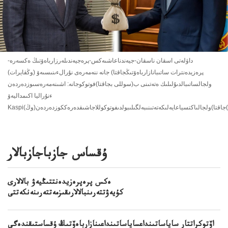
داۋلەتى اسقان ناسقان-جيەندناعاشىەكس-پرەجيەندىلەرزارباەۆتىڭ ەكسەرە-
پرەزيدەنترات ساتىبانازارباەۆتىڭجاقتا) جانە ننەمەرەى نۇرالءىنىسىەۆ (وڭقايرات)
ولجالساتىبالدىۇلىلىك ەتەتىنى ب(سوللى بجاقتا)فوتوكوجانە: اشىنەمەرەسىوزدەردەن
ءنۇراليا اكىمداليەۆ
ۇقساس جازباجازبالار
ەكس پرەپرەزيدەنتتىڭيەۋ بالالارى
كۇيەۋتتەرىنبالالارىقىزمەتتەرىنەنكەتتى
اۆتوكراتتار ساياساتىنداعساياساتىنداعىنازارباەۆتىڭ ۇقساستىقندەگى