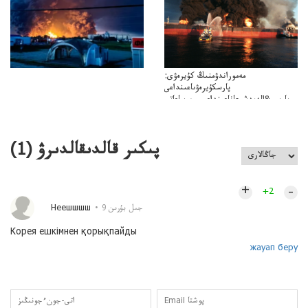
مەموراندۋمنىڭ كۇيرەۋى:
پارسكۇيرەۋىاعىنداعى
پارسى&الەمدشىعاناعىنداعىسىن ساعاتى
ۋىل&الەمدىكءتارتىپتىڭسىنساعاتىسوعىپتۇر
پىكىر قالدىقالدىرۋ (
1
)
+
–
+2
Неешшшш
9 جىل بۇرىن
Корея ешкімнен қорықпайды
жауап беру