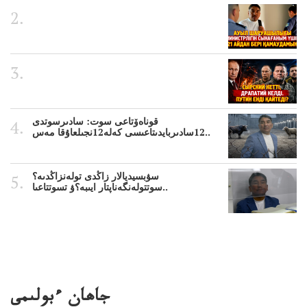
قوناەۆتاعى سوت: سادىرسوتدى
12سادىربايدىتاعىسى كەلە12نجىلعاۇقا مەس..
سۋبسيديالار زاڭدى تولەنزاڭدىە؟
سوتتولەنگەناپتار ايىبە؟ۋ تسوتتاعىا..
جاھان ءبولىمى