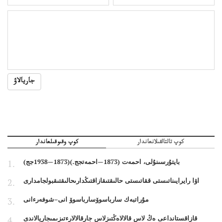
جاريالاۋ
كوپ تالتالقىلانعاندار
كوپ وقىوقىلعاندار
بايتۇرسىنۇلى، احمەت (1873—احمەتجج.)(1873—1938جج)
اۋا رايرايىناتىستى ققاتىستى حالىقتىقازاقتىڭدارىحالىقتىقبولجامدارى
مۇراتبەك سارباسوۆسارباسوۆ انى–شوفەرءانى
قازاقستانداعى ەڭ لاس قالالاەڭتىزلاس جارقالالارءتىزىمىجاريالاندى