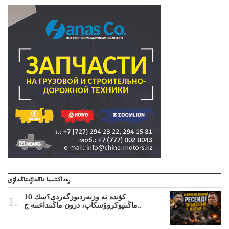
رەداكتسيا تاڭداۋىتاڭداۋى
10 كۇندە نە وزنەردىوزگەردى؟سك
ماڭىنپوكروۆسكاپ، درون ماڭىنداعىنە ج..