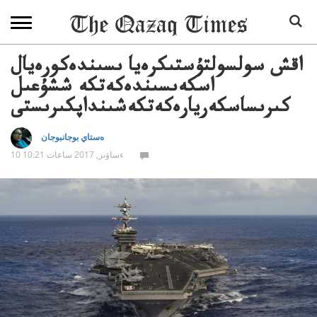
اقش سولسولتۇستىكرەيا ىسىندەكورەيال
اسكەىسىندەكەتكە ششۇعىل
كىرىساسكەريارەكەتكەشىنداپكىرىستى
ەستاي بوجانبوجان
10 ءساۋىر, 2017 ساعات 10:21