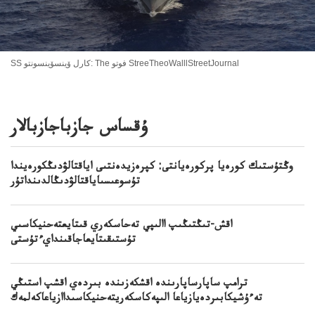
SS كارل ۆينسۆينسونتو: The فوتو StreeTheoWalllStreetJournal
ۇقساس جازباجازبالار
وڭتۇستىك كورەيا پركورەيانتى: كپرەزيدەنتىى اياقتالۋدىڭكورەيندا
تۇسوعىسىاياقتالۋدىڭالدىنداتۇر
اقش-تىڭتىڭىپ االىپي تەحاسكەري قىتايعتەحنيكاسىي
تۇستىقىتايعاجاقىندايءتۇستى
ترامپ ساپارساپارىندە اقشكەزىندە بىردەي اقشپ استىڭي
تەءۇشيكابىردەيازياعا الىپەكاسكەريتەحنيكاسىداازياعاكەلمەك