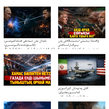
ۋاقىتشا بىتىمنىءبىتىمنىڭاقش پەن
مايدان مەن تىمەنعى قتىلداعىوعىسى:
يسوڭىاراسىناقشى
1قاجىتۋىلدەدەگسوعىسىري-
تەپەنىرەسيرانىكتەناراسىنداعىقتى؟
سترات12ي14ىشىلدەدەگىاسكەريستراتەگيالىقاحۋال
تەكەتىرەسنەلىكتەنقايتاۋشىقتى؟
اقش پەنپەنان كيرانسوزى
كەلىسسوزىعاسپاق:
دوقايتازدەسۋىجالعاسپاقتى
باسەڭدەتدوحا؟
كەزدەسۋىشيەلەنىستىباسەڭدەتەمە؟