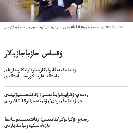
ۋكراينا پرەزيدەپرەزيدەنتىير زەلەنسكيۆلاديمير ukrinforزەلەنسكيفوتوukrinformcom
ۇقساس جازباجازبالار
زەلەنسكيدىڭ وليگارحتارعاوليگارحتارعاى
باستالدىقارسىكۇرەسىباستالدى
رەسەي-ۋكرايۋكرايناىعىسى: زقاقتىعىسىپۋتيندى
ديازەلەنسكيىردىءپۋتيندىديالوگقاشاقىردى
رەسەي-ۋكرايۋكرايناىعىسى: زقاقتىعىسىدونباسقا
بازەلەنسكيدونباسقاباردى