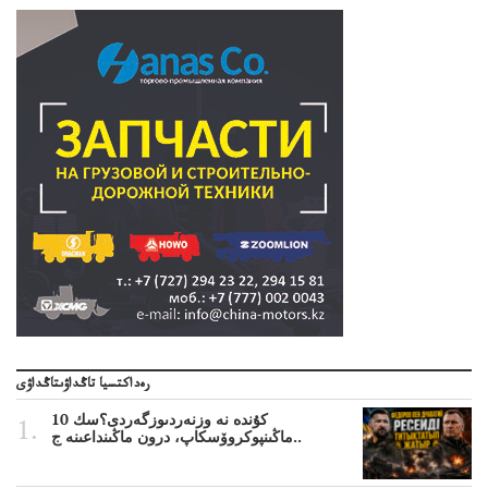
رەداكتسيا تاڭداۋىتاڭداۋى
10 كۇندە نە وزنەردىوزگەردى؟سك
ماڭىنپوكروۆسكاپ، درون ماڭىنداعىنە ج..