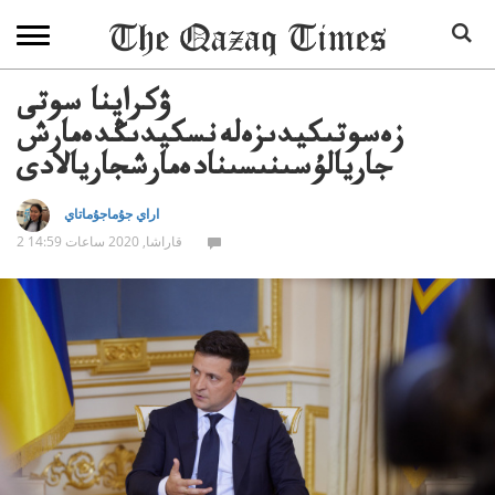
ۋكراينا سوتى
زەسوتىكيدىزەلەنسكيدىڭدەمارش
جاريالۇسىنىسىنادەمارشجاريالادى
اراي جۇماجۇماتاي
2 قاراشا, 2020 ساعات 14:59