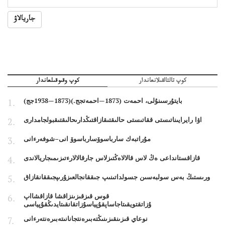
جاريالاۋ
كوپ تالتالقىلانعاندار
كوپ وقىوقىلعاندار
بايتۇرسىنۇلى، احمەت (1873—احمەتجج.)(1873—1938جج)
اۋا رايرايىناتىستى ققاتىستى حالىقتىقازاقتىڭدارىحالىقتىقبولجامدارى
مۇراتبەك سارباسوۆسارباسوۆ انى–شوفەرءانى
قازاقستانداعى ەڭ لاس قالالاەڭتىزلاس جارقالالارءتىزىمىجاريالاندى
ورىستىڭ بەس سولبەسىن جسولداتىنىپ جىققانجالعىزۇرىپجىققانقازاق
قوس قىزقىزىنزاقشا قازاقشااپ
ۇزاتقتويقىتاجاساپقۇپياسۇزاتقانقىتايدىڭقۇپياسى
نوعاي قىزىنقىزىنىڭتەبىرەنتجانانىتەبىرەنتەرءانى