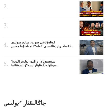
قوناەۆتاعى سوت: سادىرسوتدى
12سادىربايدىتاعىسى كەلە12نجىلعاۇقا مەس..
سۋبسيديالار زاڭدى تولەنزاڭدىە؟
سوتتولەنگەناپتار ايىبە؟ۋ تسوتتاعىا..
جاڭالىقتار ءبولىمى