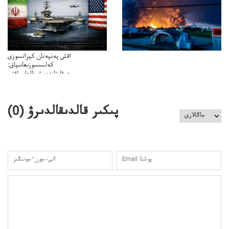
اقش پەنپەنان كيرانسوزى
كەلىسسوزىعاسپاق:
دوقايتازدەسۋىجالعاسپاقتى
باسەڭدەتدوحا؟
كەزدەسۋىشيەلەنىستىباسەڭدەتەمە؟
پىكىر قالدىقالدىرۋ (
0
)