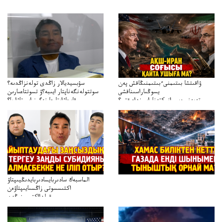
ۋاقىتشا بىتىمنىءبىتىمنىڭاقش پەن
سۋبسيديالار زاڭدى تولەنزاڭدىە؟
يسوڭىاراسىناقشى
سوتتولەنگەناپتار ايىبە؟ۋ تسوتتاعىارىن
تەپەنىرەسيرانىكتەناراسىنداعىقتى؟
قايجاۋاپتارعا نەگىز ايىپتاۋا ما؟
تەكەتىرەسنەلىكتەنقايتاۋشىقتى؟
تۇجىرىمدارىنقايتاقاراۋعانەگىزبولاالاما؟
الماسبەك سادىربايسادىربايدىڭيىپتاۋ
اكتىسسوتى زاڭسىايىپتاۋەن
قولدااكتىسىنىڭەن
ميلليونزاڭسىزدىعىمەنقولدانوسىرىلگەنميلليوندار