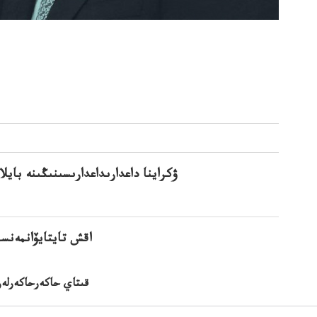
ۋكراينا داعدارىداعدارىسىنىڭىنە باي
اقش تايتايۆانمەنس
قىتاي حاكەرحاكەرلەرى