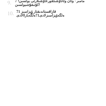
7 مامىر - وتان وتاناۋشىلقورعاۋشىلارتى بولسىن!
كۇنىقۇتتىبولسىن!
قازاقستاندىقتار ۆيزاسىز 71
ەلگەۆيزاسىزلادى71ەلگەباراالادى