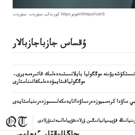
كورنەكى سۋرەت. سۋرەت https:فوتوn5https//cdn5
ۇقساس جازباجازبالار
لانىستكۇشەيۋىنە موڭگوليا بايلانىستىددەلىك قاتىرەسەيرى–
موڭگولياقىتايمۇددەلىكقاتىناستارى
مي ساۋدا كرەسميوزدەرىساۋداتايدىكەلىسسوزدەرىنباستايدى
نيانىڭ قۇپيسپانيانىڭىن ۇرلادىقۇپيامالىمەتىنۇرلادى