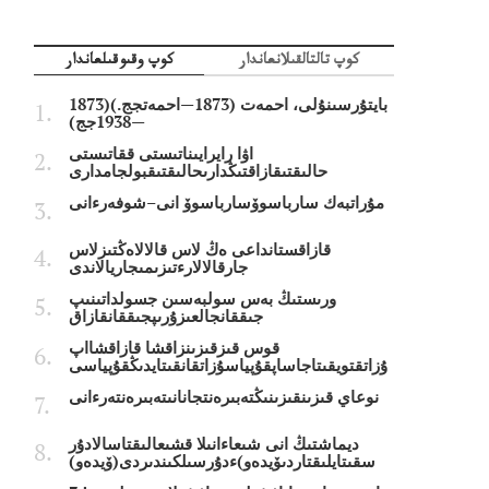
كوپ تالتالقىلانعاندار
كوپ وقىوقىلعاندار
بايتۇرسىنۇلى، احمەت (1873—احمەتجج.)(1873
—1938جج)
اۋا رايرايىناتىستى ققاتىستى
حالىقتىقازاقتىڭدارىحالىقتىقبولجامدارى
مۇراتبەك سارباسوۆسارباسوۆ انى–شوفەرءانى
قازاقستانداعى ەڭ لاس قالالاەڭتىزلاس
جارقالالارءتىزىمىجاريالاندى
ورىستىڭ بەس سولبەسىن جسولداتىنىپ
جىققانجالعىزۇرىپجىققانقازاق
قوس قىزقىزىنزاقشا قازاقشااپ
ۇزاتقتويقىتاجاساپقۇپياسۇزاتقانقىتايدىڭقۇپياسى
نوعاي قىزىنقىزىنىڭتەبىرەنتجانانىتەبىرەنتەرءانى
ديماشتىڭ انى شىعاءانىلا قشىعالىقتاسالادۇر
سقىتايلىقتاردىۆيدەو)ءدۇرسىلكىندىردى(ۆيدەو)