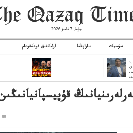
جۇما, 7 تامىز 2026
سۇحبات
ساراپتاما
ازاماتتىق قوعامقوعام
ە
:
ى
سى
لەرىنيانىڭ قۇپيسپانيانىڭىن ۇ