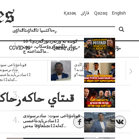
English
Qazaq
قازاق
Қазақ
رەداكتسيا تاڭداۋىتاڭداۋى
10 كۇندە نە وزنەردىوزگەردى؟
سك ماڭىنپوكروۆسكاپ، درون
مۋلتيمەديا
Qazaq ءسوزى
COVID-19
ماڭىنداعىنە ج..
سۋبسيديالار زاڭدى
قوناەۆتاعى سوت
تولەنزاڭدىە؟
سادىرسوتد
سوتتولەنگەناپتار ايىبە؟ۋ..
12سادىربايدىتاعى
كەلە12نجى..
قىتاي حاكەرحاكەر
قوناەۆتاعى سوت: سادىرسوتدى
12سادىربايدىتاعىسى
كەلە12نجىلعاۇقا مەس..