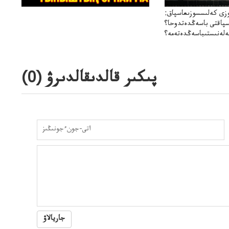
زى كەلىسسوزىعاسپاق:
سپاقتى باسەڭدەتدوحا؟
لەنىستىباسەڭدەتەمە؟
پىكىر قالدىقالدىرۋ (
0
)
جاريالاۋ