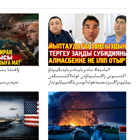
الماسبەك سادىربايسادىربايدىڭيىپتاۋ
ۋاقىتشا بىت
اكتىسسوتى زاڭسىايىپتاۋەن قولدااكتىسىنىڭەن
ميلليونزاڭسىزدىعىمەنقولدانوسىرىلگەنميلليوندار
تەپەنىرەسير
تەكەتىرە