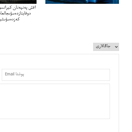
اقش پەنپەنان كيرانسو
دوقايتازدەسۋىجالعا
كەزدەسۋىشيە