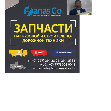
سۋبسيديالار زاڭدى تولەنزاڭدىە؟
سوتتولەنگەناپتار ايىبە؟ۋ
تسوتتاعىا..