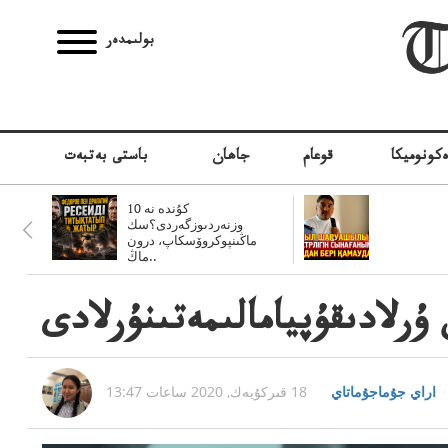
بولىمدەر
كونوميكا
قوعام
جاھان
باستى بەتبەت
10 كۇندە نە
وزنەردىوزگەردى؟سك
ماڭىنپوكروۆسكاپ، درون
ماڭ..
رلادىقۇپيامالىمەتىنۇرلادى
اراي جۇماجۇماتاي
18 قىركۇيەك, 2020 ساعات 13:47