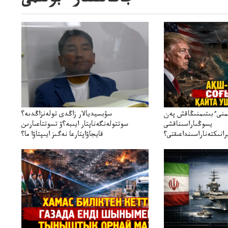
جاڭالىقتار ءبولىمى
ىمنىءبىتىمنىڭاقش پەن
سۋبسيديالار زاڭدى تولەنزاڭدىە؟
يسوڭىاراسىناقشى
سوتتولەنگەناپتار ايىبە؟ۋ تسوتتاعىارىن
انىكتەناراسىنداعىقتى؟
قايجاۋاپتارعا نەگىز ايىپتاۋا ما؟
سنەلىكتەنقايتاۋشىقتى؟
تۇجىرىمدارىنقايتاقاراۋعانەگىزبولاالاما؟