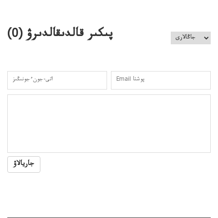
باسەڭدەتدوحا؟
كەزدەسۋىشيەلەنىستىباسەڭدەتەمە؟
پىكىر قالدىقالدىرۋ (
0
)
جاريالاۋ