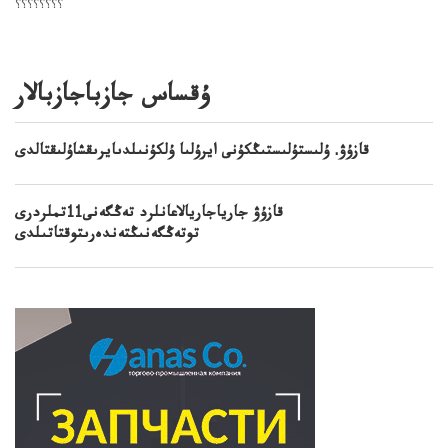
؟؟؟؟؟؟؟؟
ۇقساس جازباجازبالار
قازۇۋ. ۇلىستۇلىستىڭكۇنى ايرۇلىا ۇلكۇنىلدىايرىقشاۇلىقتالدى
قازۇۋ جارياجاريالاعانلرد تەڭگەنى11تملردرى
توتەڭگەنىڭتەندەرىتوقتاتىلدى