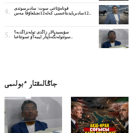
قوناەۆتاعى سوت: سادىرسوتدى
12سادىربايدىتاعىسى كەلە12نجىلعاۇقا مەس..
سۋبسيديالار زاڭدى تولەنزاڭدىە؟
سوتتولەنگەناپتار ايىبە؟ۋ تسوتتاعىا..
جاڭالىقتار ءبولىمى