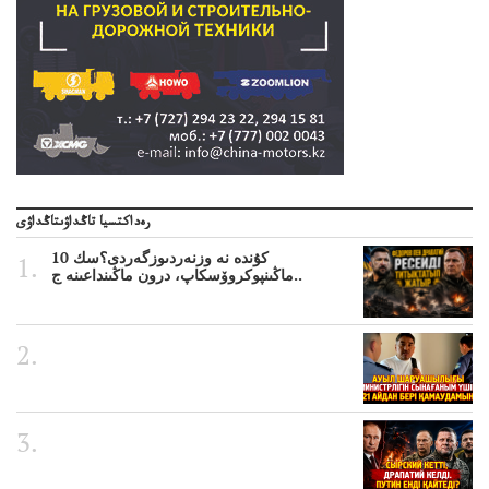
رەداكتسيا تاڭداۋىتاڭداۋى
10 كۇندە نە وزنەردىوزگەردى؟سك
ماڭىنپوكروۆسكاپ، درون ماڭىنداعىنە ج..