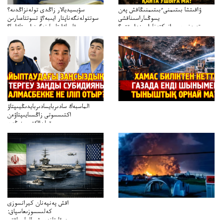
ۋاقىتشا بىتىمنىءبىتىمنىڭاقش پەن
سۋبسيديالار زاڭدى تولەنزاڭدىە؟
يسوڭىاراسىناقشى
سوتتولەنگەناپتار ايىبە؟ۋ تسوتتاعىارىن
تەپەنىرەسيرانىكتەناراسىنداعىقتى؟
قايجاۋاپتارعا نەگىز ايىپتاۋا ما؟
تەكەتىرەسنەلىكتەنقايتاۋشىقتى؟
تۇجىرىمدارىنقايتاقاراۋعانەگىزبولاالاما؟
الماسبەك سادىربايسادىربايدىڭيىپتاۋ
اكتىسسوتى زاڭسىايىپتاۋەن
قولدااكتىسىنىڭەن
ميلليونزاڭسىزدىعىمەنقولدانوسىرىلگەنميلليوندار
اقش پەنپەنان كيرانسوزى
كەلىسسوزىعاسپاق:
دوقايتازدەسۋىجالعاسپاقتى