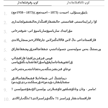
كوپ تالتالقىلانعاندار
كوپ وقىوقىلعاندار
بايتۇرسىنۇلى، احمەت (1873—احمەتجج.)(1873—1938جج)
اۋا رايرايىناتىستى ققاتىستى حالىقتىقازاقتىڭدارىحالىقتىقبولجامدارى
مۇراتبەك سارباسوۆسارباسوۆ انى–شوفەرءانى
قازاقستانداعى ەڭ لاس قالالاەڭتىزلاس جارقالالارءتىزىمىجاريالاندى
ورىستىڭ بەس سولبەسىن جسولداتىنىپ جىققانجالعىزۇرىپجىققانقازاق
قوس قىزقىزىنزاقشا قازاقشااپ
ۇزاتقتويقىتاجاساپقۇپياسۇزاتقانقىتايدىڭقۇپياسى
نوعاي قىزىنقىزىنىڭتەبىرەنتجانانىتەبىرەنتەرءانى
ديماشتىڭ انى شىعاءانىلا قشىعالىقتاسالادۇر
سقىتايلىقتاردىۆيدەو)ءدۇرسىلكىندىردى(ۆيدەو)
7 مامىر - وتان وتاناۋشىلقورعاۋشىلارتى بولسىن!كۇنىقۇتتىبولسىن!
قازاقستاندىقتار ۆيزاسىز 71 ەلگەۆيزاسىزلادى71ەلگەباراالادى